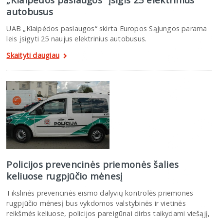
autobusus
UAB „Klaipėdos paslaugos“ skirta Europos Sąjungos parama
leis įsigyti 25 naujus elektrinius autobusus.
Skaityti daugiau
Policijos prevencinės priemonės šalies
keliuose rugpjūčio mėnesį
Tikslinės prevencinės eismo dalyvių kontrolės priemones
rugpjūčio mėnesį bus vykdomos valstybinės ir vietinės
reikšmės keliuose, policijos pareigūnai dirbs taikydami viešąjį,