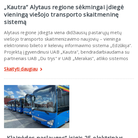
„Kautra“ Alytaus regione sėkmingai įdiegė
vieningą viešojo transporto skaitmeninę
sistemą
Alytaus regione įdiegta viena didžiausių pastarųjų metų
viešojo transporto skaitmenizavimo naujovių – vieninga
elektroninio bilieto ir keleivių informavimo sistema „Edzūkija“.
Projektą įgyvendinusi UAB „Kautra“, bendradarbiaudama su
partneriais UAB „Du trys“ ir UAB „Merakas“, atliko sistemos
Skaityti daugiau
„Klaipėdos paslaugos“ įsigis 25 elektrinius