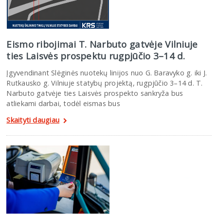
Eismo ribojimai T. Narbuto gatvėje Vilniuje
ties Laisvės prospektu rugpjūčio 3–14 d.
Įgyvendinant Slėginės nuotekų linijos nuo G. Baravyko g. iki J.
Rutkausko g. Vilniuje statybų projektą, rugpjūčio 3–14 d. T.
Narbuto gatvėje ties Laisvės prospekto sankryža bus
atliekami darbai, todėl eismas bus
Skaityti daugiau