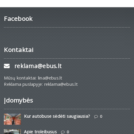
Facebook
Kontaktai
reklama@ebus.lt
Mūsų kontaktai: lina@ebus.lt
Reklama puslapyje: reklama@ebus.lt
Įdomybės
Kur autobuse sėdėti saugiausia?
0
Apie troleibusus
0