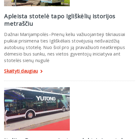
Apleista stotelė tapo Igliškėlių istorijos
metraščiu
Dažnai Marijampolės–Prienų keliu važiuojantieji tikriausiai
puikiai prisimena ties Igliškėliais stovėjusią neišvaizdžią
autobusų stotelę. Nuo šiol pro ją pravažiuoti neatkreipus
dėmesio bus sunku, nes vietos gyventojų iniciatyva ant
stotelės sienų nugulė
Skaityti daugiau