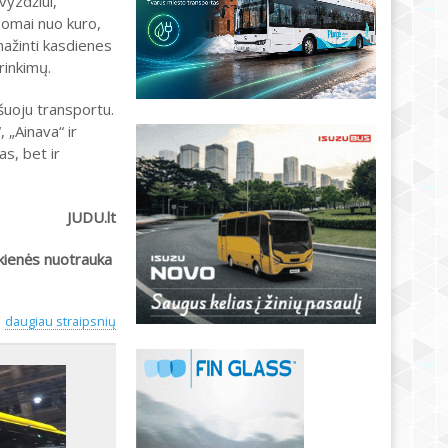
vyzdžiui,
somai nuo kuro,
mažinti kasdienes
rinkimų.
šuoju transportu.
 „Ainava“ ir
s, bet ir
JUDU.lt
kienės nuotrauka
daugiau straipsnių