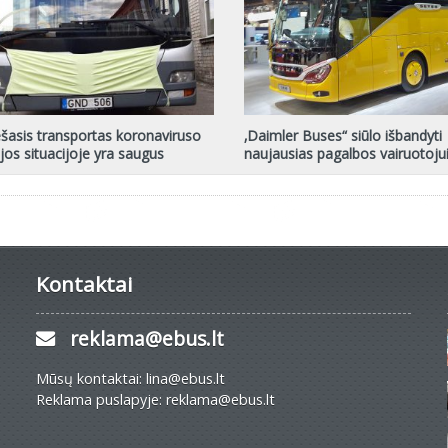
ešasis transportas koronaviruso
‚Daimler Buses“ siūlo išbandyti
os situacijoje yra saugus
naujausias pagalbos vairuotoju
Kontaktai
reklama@ebus.lt
Mūsų kontaktai: lina@ebus.lt
Reklama puslapyje: reklama@ebus.lt