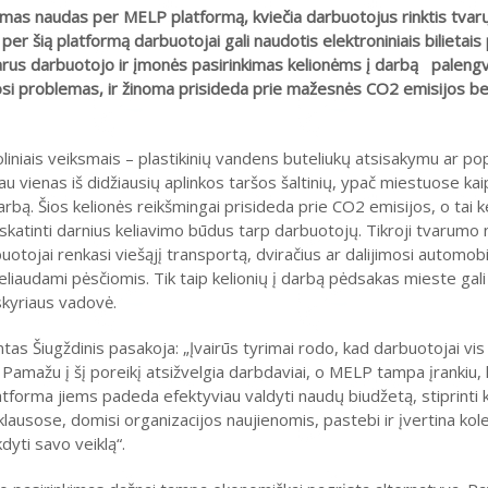
mas naudas per MELP platformą, kviečia darbuotojus rinktis tvar
us per šią platformą darbuotojai gali naudotis elektroniniais bilietais
tvarus darbuotojo ir įmonės pasirinkimas kelionėms į darbą paleng
osi problemas, ir žinoma prisideda prie mažesnės CO2 emisijos be
niais veiksmais – plastikinių vandens buteliukų atsisakymu ar po
u vienas iš didžiausių aplinkos taršos šaltinių, ypač miestuose kaip 
rbą. Šios kelionės reikšmingai prisideda prie CO2 emisijos, o tai k
r skatinti darnius keliavimo būdus tarp darbuotojų. Tikroji tvarumo
rbuotojai renkasi viešąjį transportą, dviračius ar dalijimosi automob
liaudami pėsčiomis. Tik taip kelionių į darbą pėdsakas mieste gali 
skyriaus vadovė.
Šiugždinis pasakoja: „Įvairūs tyrimai rodo, kad darbuotojai vis 
Pamažu į šį poreikį atsižvelgia darbdaviai, o MELP tampa įrankiu, l
 platforma jiems padeda efektyviau valdyti naudų biudžetą, stiprint
klausose, domisi organizacijos naujienomis, pastebi ir įvertina kol
dyti savo veiklą“.