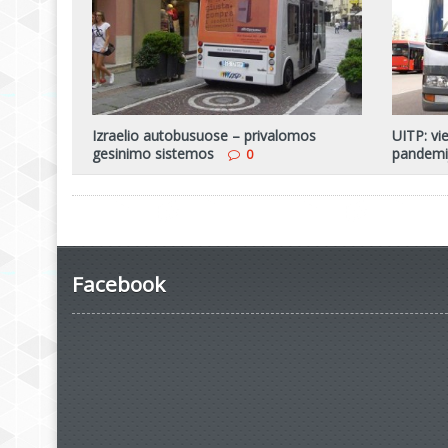
Izraelio autobusuose – privalomos
UITP: vi
gesinimo sistemos
pandemij
0
Facebook