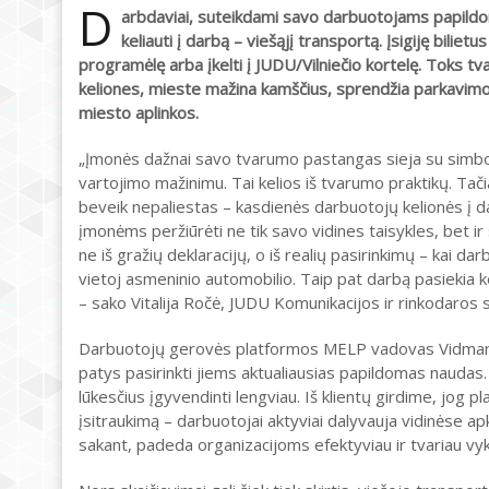
D
arbdaviai, suteikdami savo darbuotojams papildo
keliauti į darbą – viešąjį transportą. Įsigiję biliet
programėlę arba įkelti į JUDU/Vilniečio kortelę. Toks 
keliones, mieste mažina kamščius, sprendžia parkavim
miesto aplinkos.
„Įmonės dažnai savo tvarumo pastangas sieja su simboli
vartojimo mažinimu. Tai kelios iš tvarumo praktikų. Tačia
beveik nepaliestas – kasdienės darbuotojų kelionės į da
įmonėms peržiūrėti ne tik savo vidines taisykles, bet i
ne iš gražių deklaracijų, o iš realių pasirinkimų – kai da
vietoj asmeninio automobilio. Taip pat darbą pasiekia ke
– sako Vitalija Ročė, JUDU Komunikacijos ir rinkodaros 
Darbuotojų gerovės platformos MELP vadovas Vidmantas 
patys pasirinkti jiems aktualiausias papildomas naudas. 
lūkesčius įgyvendinti lengviau. Iš klientų girdime, jog
įsitraukimą – darbuotojai aktyviai dalyvauja vidinėse ap
sakant, padeda organizacijoms efektyviau ir tvariau vyk