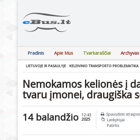
Pradinis
Apie Mus
Tvarkaraščiai
Archyvas
LIETUVOJE IR PASAULYJE
KELEIVINIO TRANSPORTO PROBLEMATIKA
Nemokamos kelionės į da
tvaru įmonei, draugiška s
14 balandžio
Spausdinti straipsn
12:43
2025
Lankytojai
Patirtis