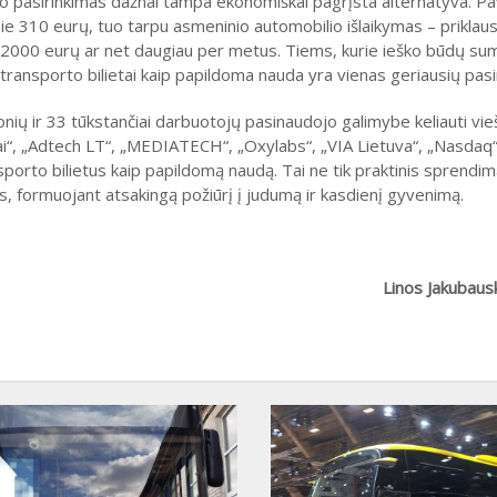
orto pasirinkimas dažnai tampa ekonomiškai pagrįsta alternatyva. Pa
pie 310 eurų, tuo tarpu asmeninio automobilio išlaikymas – priklau
ki 2000 eurų ar net daugiau per metus. Tiems, kurie ieško būdų su
 transporto bilietai kaip papildoma nauda yra vienas geriausių pasi
ių ir 33 tūkstančiai darbuotojų pasinaudojo galimybe keliauti vie
lai“, „Adtech LT“, „MEDIATECH“, „Oxylabs“, „VIA Lietuva“, „Nasdaq“,
porto bilietus kaip papildomą naudą. Tai ne tik praktinis sprendima
s, formuojant atsakingą požiūrį į judumą ir kasdienį gyvenimą.
Linos Jakubaus