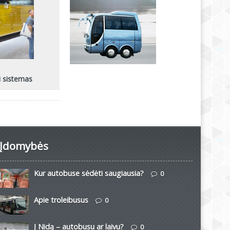
i sistemas
Įdomybės
Kur autobuse sėdėti saugiausia?
0
Apie troleibusus
0
Į Nidą – autobusu ar laivu?
0