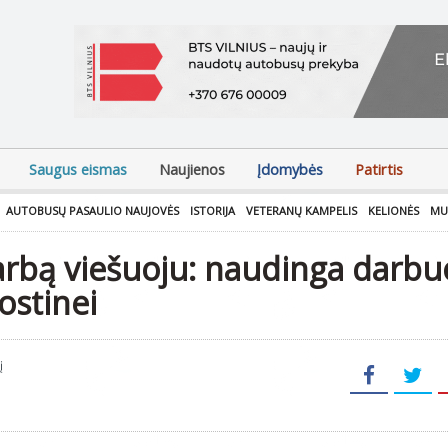
Saugus eismas
Naujienos
Įdomybės
Patirtis
AUTOBUSŲ PASAULIO NAUJOVĖS
ISTORIJA
VETERANŲ KAMPELIS
KELIONĖS
MU
rbą viešuoju: naudinga darbuo
ostinei
į