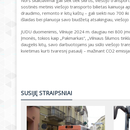
Nors skaičiavimai gali šiek tiek skirtis, viešojo transp
sostinės metinis viešojo transporto bilietas kainuoja a
draudimo, remonto ir kitų kaštų – gali siekti nuo 700 i
išlaidas bei planuoja savo biudžetą atsakingiau, viešojo
JUDU duomenimis, Vilniuje 2024 m. daugiau nei 800 įmon
Įmonės, tokios kaip „Pakmarkas“, „Vilniaus šilumos tink
daugelis kitų, savo darbuotojams jau siūlo viešojo trans
kvietimas kurti tvaresnį pasaulį – mažinant CO2 emisija
SUSIJĘ STRAIPSNIAI