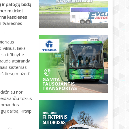
ų ir patogų būdą
 per m.ticket
vina kasdienes
i tvaresnės
pieriaus
Vilnius, lieka
elia būtinybę
 nauda atsiranda
iliais sistemas
iš tiesų mažėti“
dažniau nori
eidžiančiu tokius
i komandos
egų darbą. Kitaip