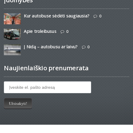
Įdomybės
Kur autobuse sėdėti saugiausia?
0
Apie troleibusus
0
Į Nidą – autobusu ar laivu?
0
Naujienlaiškio prenumerata