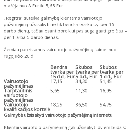
mažėja nuo 8 Eur iki 5,65 Eur.
„Regitra” suteikia galimybę klientams vairuotojo
pažymėjimą užsisakyti ne tik bendra tvarka t.y. per 15
darbo dienų, tačiau esant poreikiui paslaugą gauti greičiau –
per 1 arba 5 darbo dienas.
Žemiau pateikiamos vairuotojo pažymėjimų kainos nuo
rugpjūčio 20 d.
Bendra
Skubos
Skubos
tvarka per
tvarka per
tvarka per
15 d.d., Eur
5 d.d., Eur
1 d.d., Eur
Vairuotojo
17,15
34,30
51,45
pažymėjimas
Tarptautinis
5,65
11,30
16,95
vairuotojo
pažymėjimas
Vairuotojo
18,25
36,50
54,75
kvalifikacijos kortelė
Galimybė užsisakyti vairuotojo pažymėjimą internetu
Klientai vairuotojo pažymėjimą gali užsisakyti dviem būdais: