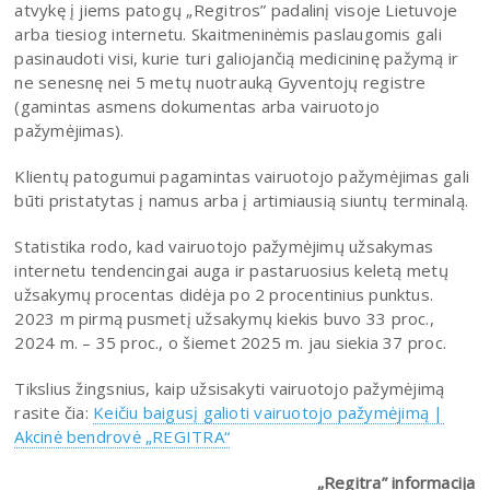
atvykę į jiems patogų „Regitros” padalinį visoje Lietuvoje
arba tiesiog internetu. Skaitmeninėmis paslaugomis gali
pasinaudoti visi, kurie turi galiojančią medicininę pažymą ir
ne senesnę nei 5 metų nuotrauką Gyventojų registre
(gamintas asmens dokumentas arba vairuotojo
pažymėjimas).
Klientų patogumui pagamintas vairuotojo pažymėjimas gali
būti pristatytas į namus arba į artimiausią siuntų terminalą.
Statistika rodo, kad vairuotojo pažymėjimų užsakymas
internetu tendencingai auga ir pastaruosius keletą metų
užsakymų procentas didėja po 2 procentinius punktus.
2023 m pirmą pusmetį užsakymų kiekis buvo 33 proc.,
2024 m. – 35 proc., o šiemet 2025 m. jau siekia 37 proc.
Tikslius žingsnius, kaip užsisakyti vairuotojo pažymėjimą
rasite čia:
Keičiu baigusį galioti vairuotojo pažymėjimą |
Akcinė bendrovė „REGITRA“
„Regitra” informacija