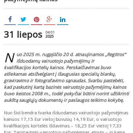
31 liepos
04:01
2025
N
uo 2025 m. rugpjūčio 20 d. atnaujinamos „Regitros“
išduodamų vairuotojo pažymėjimų
ir
kvalifikacijos kortelių kainos. Perskaičiavimas buvo
atliekamas atsižvelgiant į išaugusias specialių blankų,
graviravimo ir fotografavimo sąnaudas. Svarbu pastebėti,
kad paskutinį kartą bazinės vairuotojo pažymėjimų kainos
buvo keistos 2008 m., todėl pokyčiai būtini norint užtikrinti
aukštą saugiųjų dokumentų ir paslaugos teikimo kokybę.
Nuo šiol bendra tvarka išduodamas vairuotojo pažymėjimas
kainuos 17,15 Eur vietoj buvusių 14,19 Eur, o vairuotojo
kvalifikacijos kortelės išdavimas – 18,25 Eur vietoj 17,33
Eur. Tarptautinis vairuotojo pažymėjimas atpigs – jo kaina