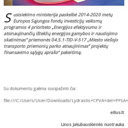
S
usisiekimo ministerija paskelbė 2014-2020 metų
Europos Sąjungos fondų investicijų veiksmų
programos 4 prioriteto „Energijos efektyvumo ir
atsinaujinančių išteklių energijos gamybos ir naudojimo
skatinimas“ priemonės 04.5.1-TID-V-517 „Miesto viešojo
transporto priemonių parko atnaujinimas“ projektų
finansavimo sąlygų aprašo“ pakeitimą.
Su dokumentu galima susipažinti čia:
file:///C:/Users/User/Downloads/Lydrastis+CPVA+del+PFSA+
eBus.lt
Linos Jakubauskienės nuotrauka