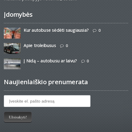
Įdomybės
Kur autobuse sėdėti saugiausia?
0
Apie troleibusus
0
Į Nidą – autobusu ar laivu?
0
Naujienlaiškio prenumerata