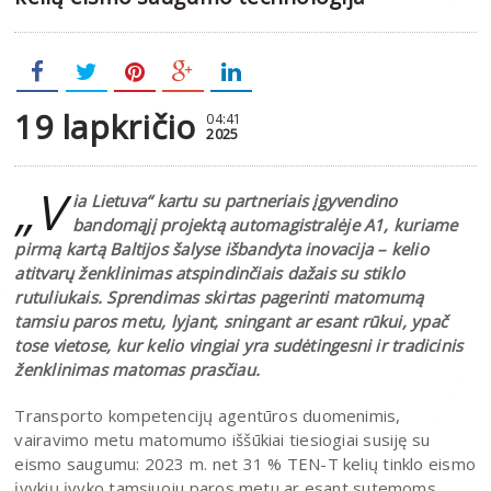
19 lapkričio
04:41
2025
„V
ia Lietuva“ kartu su partneriais įgyvendino
bandomąjį projektą automagistralėje A1, kuriame
pirmą kartą Baltijos šalyse išbandyta inovacija – kelio
atitvarų ženklinimas atspindinčiais dažais su stiklo
rutuliukais. Sprendimas skirtas pagerinti matomumą
tamsiu paros metu, lyjant, sningant ar esant rūkui, ypač
tose vietose, kur kelio vingiai yra sudėtingesni ir tradicinis
ženklinimas matomas prasčiau.
Transporto kompetencijų agentūros duomenimis,
vairavimo metu matomumo iššūkiai tiesiogiai susiję su
eismo saugumu: 2023 m. net 31 % TEN-T kelių tinklo eismo
įvykių įvyko tamsiuoju paros metu ar esant sutemoms,