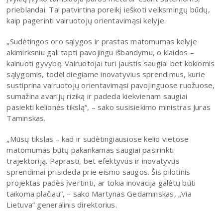
prieblandai. Tai patvirtina poreikį ieškoti veiksmingų būdų,
kaip pagerinti vairuotojų orientavimąsi kelyje.
„Sudėtingos oro sąlygos ir prastas matomumas kelyje
akimirksniu gali tapti pavojingu išbandymu, o klaidos –
kainuoti gyvybę. Vairuotojai turi jaustis saugiai bet kokiomis
sąlygomis, todėl diegiame inovatyvius sprendimus, kurie
sustiprina vairuotojų orientavimąsi pavojinguose ruožuose,
sumažina avarijų riziką ir padeda kiekvienam saugiai
pasiekti kelionės tikslą“, – sako susisiekimo ministras Juras
Taminskas.
„Mūsų tikslas – kad ir sudėtingiausiose kelio vietose
matomumas būtų pakankamas saugiai pasirinkti
trajektoriją. Paprasti, bet efektyvūs ir inovatyvūs
sprendimai prisideda prie eismo saugos. Šis pilotinis
projektas padės įvertinti, ar tokia inovacija galėtų būti
taikoma plačiau“, – sako Martynas Gedaminskas, „Via
Lietuva“ generalinis direktorius.