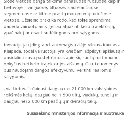
Šiose vietose danga taikoma panašiuose ruožuose kaip ir
Lietuvoje – vingiuose, tiltuose, siaurėjančiuose
segmentuose ar kitose prastą matomumą turinčiose
vietose. Užsienio praktika rodo, kad tokie sprendimai
padeda vairuotojams geriau atpažinti kelio trajektoriją,
ypač naktį ar esant sudėtingoms oro sąlygoms.
Inovacija jau įdiegta A1 automagistralėje Vilnius–Kaunas–
Klaipėda, todėl vairuotojai yra kviečiami užpildyti apklausą ir
pasidalinti savo pastebėjimais apie šių ruožų matomumo
pokyčius bei kelio trajektorijos aiškumą. Gauti duomenys
bus naudojami dangos efektyvumui vertinti realiomis
sąlygomis.
„Via Lietuva“ rūpinasi daugiau nei 21 000 km valstybinės
reikšmės kelių, daugiau nei 1 500 tiltų, viadukų, tunelių ir
daugiau nei 2 000 km pėsčiųjų ir dviračių takų.
Susisiekimo ministerijos informacija ir nuotrauka