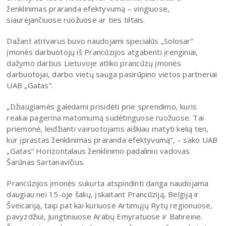
ženklinimas praranda efektyvumą – vingiuose,
siaurėjančiuose ruožuose ar ties tiltais.
Dažant atitvarus buvo naudojami specialūs „Solosar“
įmonės darbuotojų iš Prancūzijos atgabenti įrenginiai,
dažymo darbus Lietuvoje atliko prancūzų įmonės
darbuotojai, darbo vietų sauga pasirūpino vietos partneriai
UAB „Gatas“.
„Džiaugiamės galėdami prisidėti prie sprendimo, kuris
realiai pagerina matomumą sudėtinguose ruožuose. Tai
priemonė, leidžianti vairuotojams aiškiau matyti kelią ten,
kur įprastas ženklinimas praranda efektyvumą“, – sako UAB
„Gatas“ Horizontalaus ženklinimo padalinio vadovas
Šarūnas Sartanavičius.
Prancūzijos įmonės sukurta atspindinti danga naudojama
daugiau nei 15-oje šalių, įskaitant Prancūziją, Belgiją ir
Šveicariją, taip pat kai kuriuose Artimųjų Rytų regionuose,
pavyzdžiui, Jungtiniuose Arabų Emyratuose ir Bahreine.