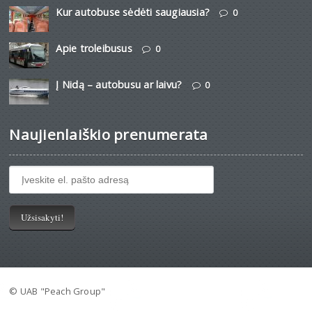
Kur autobuse sėdėti saugiausia?
0
Apie troleibusus
0
Į Nidą – autobusu ar laivu?
0
Naujienlaiškio prenumerata
© UAB "Peach Group"