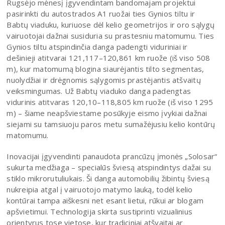
Rugsėjo mėnesį įgyvendintam bandomajam projektui
pasirinkti du autostrados A1 ruožai ties Gynios tiltu ir
Babtų viaduku, kuriuose dėl kelio geometrijos ir oro sąlygų
vairuotojai dažnai susiduria su prastesniu matomumu. Ties
Gynios tiltu atspindinčia danga padengti viduriniai ir
dešinieji atitvarai 121,117–120,861 km ruože (iš viso 508
m), kur matomumą blogina siaurėjantis tilto segmentas,
nuolydžiai ir drėgnomis sąlygomis prastėjantis atšvaitų
veiksmingumas. Už Babtų viaduko danga padengtas
vidurinis atitvaras 120,10–118,805 km ruože (iš viso 1295
m) – šiame neapšviestame posūkyje eismo įvykiai dažnai
siejami su tamsiuoju paros metu sumažėjusiu kelio kontūrų
matomumu.
Inovacijai įgyvendinti panaudota prancūzų įmonės „Solosar“
sukurta medžiaga – specialūs šviesą atspindintys dažai su
stiklo mikrorutuliukais. Ši danga automobilių žibintų šviesą
nukreipia atgal į vairuotojo matymo lauką, todėl kelio
kontūrai tampa aiškesni net esant lietui, rūkui ar blogam
apšvietimui. Technologija skirta sustiprinti vizualinius
orientyrus tose vietose, kur tradiciniai atšvaitai ar