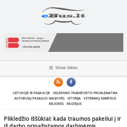
Show Menu
LIETUVOJE IR PASAULYJE
KELEIVINIO TRANSPORTO PROBLEMATIKA
AUTOBUSŲ PASAULIO NAUJOVĖS
ISTORIJA
VETERANŲ KAMPELIS
KELIONĖS
MUZIEJUS
Plikledžio iššūkiai: kada traumos pakeliui į ir
iš darbo pripažįstamos darbinėmis