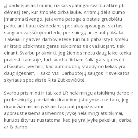
„Į padidėjusias traumų rizikas ypatingai svarbu atkreipti
dėmesį ten, kur žmonės dirba lauke. Kritimų dėl slidumo
įmanoma išvengti, jei avima patogiais batais gruoblėtu
padu, ant batų užsidedant specialias apsaugas, skirtas
saugiam vaikščiojimui ledu, per sniegą ar esant plikšalai.
Takeliai ir gatvės darbovietėse turi būti pabarstyti smėliu
ar kitaip užtikrintas geras sukibimas tiek važiuojant, tiek
einant. Svarbu prisiminti, jog žiemos metu daug laiko tenka
praleisti tamsoje, tad svarbu dirbant šalia gatvių dėvėti
atšvaitus, įvertinti, kad automobilių stabdymo kelias yra
daug ilgesnis“, – sako VDI Darbuotojų saugos ir sveikatos
skyriaus specialistė Rita Zubkevičiūtė.
Svarbu prisiminti ir tai, kad LR nelaimingų atsitikimų darbe ir
profesinių ligų socialinio draudimo įstatymas nustato, jog
draudžiamaisiais įvykiais taip pat pripažįstami
apdraustiesiems asmenims įvykę nelaimingi atsitikimai,
kuriuos ištyrus nustatoma, kad jie yra įvykę pakeliui į darbą
ar iš darbo.