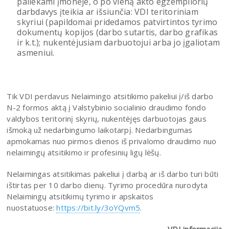
paliekami įmonėje, o po vieną akto egzempliorių
darbdavys įteikia ar išsiunčia: VDI teritoriniam
skyriui (papildomai pridedamos patvirtintos tyrimo
dokumentų kopijos (darbo sutartis, darbo grafikas
ir k.t.); nukentėjusiam darbuotojui arba jo įgaliotam
asmeniui.
Tik VDI perdavus Nelaimingo atsitikimo pakeliui į/iš darbo
N-2 formos aktą į Valstybinio socialinio draudimo fondo
valdybos teritorinį skyrių, nukentėjęs darbuotojas gaus
išmoką už nedarbingumo laikotarpį. Nedarbingumas
apmokamas nuo pirmos dienos iš privalomo draudimo nuo
nelaimingų atsitikimo ir profesinių ligų lėšų.
Nelaimingas atsitikimas pakeliui į darbą ar iš darbo turi būti
ištirtas per 10 darbo dienų. Tyrimo procedūra nurodyta
Nelaimingų atsitikimų tyrimo ir apskaitos
nuostatuose:
https://bit.ly/3oYQvm5
.
VDI informacija