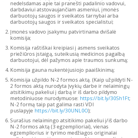
nedelsdamas apie tai pranešti padalinio vadovui,
darbdaviui atstovaujančiam asmeniui, įmonės
darbuotojų saugos ir sveikatos tarnybai arba
darbuotojų saugos ir sveikatos specialistui;
Įmonės vadovo įsakymu patvirtinama dvišalė
komisija;
Komisija raštiškai kreipiasi į asmens sveikatos
priežiūros įstaigą, suteikusią medicinos pagalbą
darbuotojui, dėl pažymos apie traumos sunkumą;
Komisija gauna nukentėjusiojo paaiškinimą;
Komisija užpildo N-2 formos aktą. (Kaip užpildyti N-
2 formos aktą nurodyta Įvykių darbe ir nelaimingų
atsitikimų pakeliui į darbą ir iš darbo pildymo
metodiniuose nurodymuose:
https://bit.ly/30Sh1Ft
;
N-2 formą taip pat galima rasti VDI
puslapyje
https://bit.ly/30UNL0O
);
Surašius nelaimingo atsitikimo pakeliui į/iš darbo
N-2 formos aktą (3 egzemplioriai), vienas
egzempliorius ir tyrimo medžiagos originalai