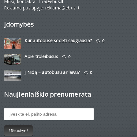
Mūsų kontaktai: lina@ebus.lt
Reklama puslapyje: reklama@ebus.lt
Įdomybės
Kur autobuse sėdėti saugiausia?
0
Apie troleibusus
0
Į Nidą – autobusu ar laivu?
0
Naujienlaiškio prenumerata