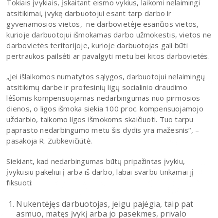
Tokiais įvykiais, įskaitant eismo vykius, laikomi nelaimingi
atsitikimai, įvykę darbuotojui esant tarp darbo ir
gyvenamosios vietos, ne darbovietėje esančios vietos,
kurioje darbuotojui išmokamas darbo užmokestis, vietos ne
darbovietės teritorijoje, kurioje darbuotojas gali būti
pertraukos pailsėti ar pavalgyti metu bei kitos darbovietės.
„Jei išlaikomos numatytos sąlygos, darbuotojui nelaimingų
atsitikimų darbe ir profesinių ligų socialinio draudimo
lėšomis kompensuojamas nedarbingumas nuo pirmosios
dienos, o ligos išmoka siekia 100 proc. kompensuojamojo
uždarbio, taikomo ligos išmokoms skaičiuoti. Tuo tarpu
paprasto nedarbingumo metu šis dydis yra mažesnis“, –
pasakoja R. Zubkevičiūtė.
Siekiant, kad nedarbingumas būtų pripažintas įvykiu,
įvykusiu pakeliui į arba iš darbo, labai svarbu tinkamai jį
fiksuoti:
Nukentėjęs darbuotojas, jeigu pajėgia, taip pat
asmuo, matęs įvykį arba jo pasekmes, privalo