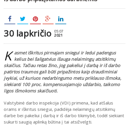
30 lapkričio
05:07
2021
K
asmet iškritus pirmajam sniegui ir ledui padengus
kelius bei šaligatvius išauga nelaimingų atsitikimų
skaičius. Tačiau retas žino, jog pakeliui į darbą ir iš darbo
patirtos traumos gali būti pripažintos kaip draudiminiai
įvykiai, už kuriuos nedarbingumo metu priklauso išmoka,
siekianti 100 proc. kompensuojamojo uždarbio, taikomo
ligos išmokoms skaičiuoti.
Valstybinė darbo inspekcija (VDI) primena, kad atšalus
orams ir iškritus sniegui, padidėja nelaimingų atsitikimų
darbe bei pakeliui į darbą ir iš darbo tikimybė, todėl siekiant
sukurti saugią aplinką būtina į tai atsižvelgti.