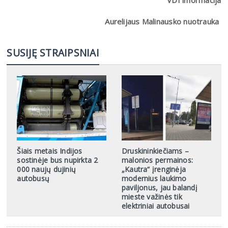
Aurelijaus Malinausko nuotrauka
SUSIJĘ STRAIPSNIAI
Šiais metais Indijos
Druskininkiečiams –
sostinėje bus nupirkta 2
malonios permainos:
000 naujų dujinių
„Kautra“ įrenginėja
autobusų
modernius laukimo
paviljonus, jau balandį
mieste važinės tik
elektriniai autobusai