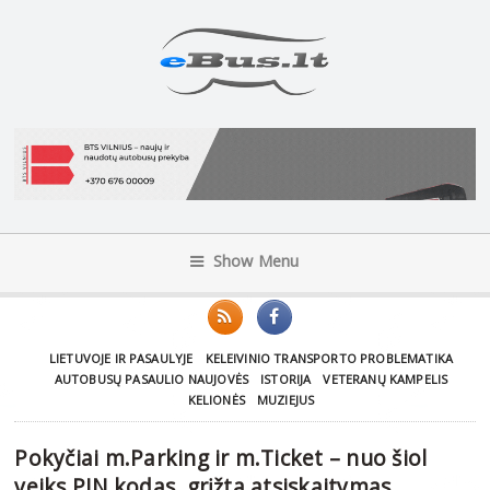
Show Menu
LIETUVOJE IR PASAULYJE
KELEIVINIO TRANSPORTO PROBLEMATIKA
AUTOBUSŲ PASAULIO NAUJOVĖS
ISTORIJA
VETERANŲ KAMPELIS
KELIONĖS
MUZIEJUS
Pokyčiai m.Parking ir m.Ticket – nuo šiol
veiks PIN kodas, grįžta atsiskaitymas