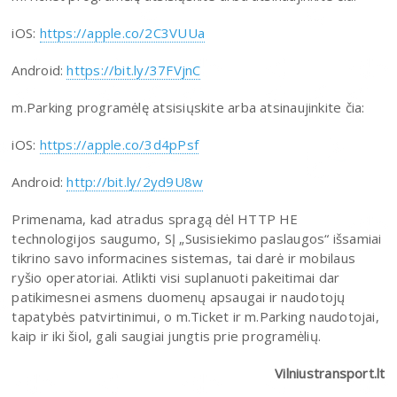
iOS:
https://apple.co/2C3VUUa
Android:
https://bit.ly/37FVjnC
m.Parking programėlę atsisiųskite arba atsinaujinkite čia:
iOS:
https://apple.co/3d4pPsf
Android:
http://bit.ly/2yd9U8w
Primenama, kad atradus spragą dėl HTTP HE
technologijos saugumo, SĮ „Susisiekimo paslaugos“ išsamiai
tikrino savo informacines sistemas, tai darė ir mobilaus
ryšio operatoriai. Atlikti visi suplanuoti pakeitimai dar
patikimesnei asmens duomenų apsaugai ir naudotojų
tapatybės patvirtinimui, o m.Ticket ir m.Parking naudotojai,
kaip ir iki šiol, gali saugiai jungtis prie programėlių.
Vilniustransport.lt