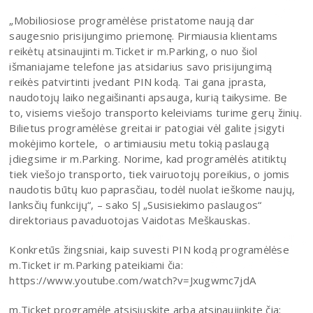
„Mobiliosiose programėlėse pristatome naują dar
saugesnio prisijungimo priemonę. Pirmiausia klientams
reikėtų atsinaujinti m.Ticket ir m.Parking, o nuo šiol
išmaniajame telefone jas atsidarius savo prisijungimą
reikės patvirtinti įvedant PIN kodą. Tai gana įprasta,
naudotojų laiko negaišinanti apsauga, kurią taikysime. Be
to, visiems viešojo transporto keleiviams turime gerų žinių.
Bilietus programėlėse greitai ir patogiai vėl galite įsigyti
mokėjimo kortele, o artimiausiu metu tokią paslaugą
įdiegsime ir m.Parking. Norime, kad programėlės atitiktų
tiek viešojo transporto, tiek vairuotojų poreikius, o jomis
naudotis būtų kuo paprasčiau, todėl nuolat ieškome naujų,
lanksčių funkcijų“, – sako SĮ „Susisiekimo paslaugos“
direktoriaus pavaduotojas Vaidotas Meškauskas.
Konkretūs žingsniai, kaip suvesti PIN kodą programėlėse
m.Ticket ir m.Parking pateikiami čia:
https://www.youtube.com/watch?v=Jxugwmc7jdA
m.Ticket programėlę atsisiųskite arba atsinaujinkite čia: