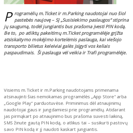
P
rogramėlių m.Ticket ir m.Parking naudotojai nuo šiol
pastebės naujovę – SĮ „Susisiekimo paslaugos“ stiprina
jų saugumą, todėl jungiantis bus prašoma įvesti PIN kodą.
Be to, po atliktų pakeitimų m.Ticket programėlėje grįžta
atsiskaitymo mokėjimo kortelėmis paslauga, kai viešojo
transporto bilietus keleiviai galės įsigyti vos keliais
paspaudimais. Ši paslauga vėl veikia ir Trafi programėlėje.
Visiems m.Ticket ir m.Parking naudotojams primenama
atsinaujinti šias nemokamas programėlės „App Store“ arba
„Google Play“ parduotuvėse. Priminimus dėl atnaujinimų
naudotojai gaus ir jungdamiesi prie programėlių. Atidarant
jas pirmąkart po atnaujinimo bus prašoma suvesti laikiną,
SMS žinute gautą PIN kodą, o atlikus tai – susikurti pastovų
savo PIN kodą ir jį naudoti kaskart jungiantis.