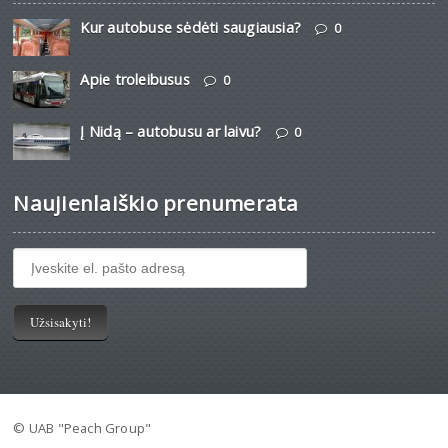
Kur autobuse sėdėti saugiausia?
0
Apie troleibusus
0
Į Nidą – autobusu ar laivu?
0
Naujienlaiškio prenumerata
© UAB "Peach Group"