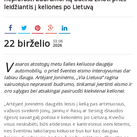
leidžiantis į keliones po Lietuvą
22 birželio
03:06
2026
V
asaros atostogų metu šalies keliuose daugėja
automobilių, o prieš šventes eismo intensyvumas dar
labiau išauga. Artėjant Joninėms, „Via Lietuva“ ragina
vairuotojus neprarasti budrumo, tinkamai įvertinti eismo ir
oro sąlygas bei atsakingai pasiruošti kiekvienai kelionei.
„Artėjant Joninėms daugelis leisis į kelią pas artimuosius,
važiuos sveikinti Jonų, Janinų ir Rasų ar tiesiog išnaudos
ilgesnį savaitgalį poilsiui ir kelionėms po Lietuvą. Kviečiu
visus neskubėti, būti atidesnius ir kantresnius vieni kitiems,
nes šventiniu laikotarpiu keliuose bus kur kas daugiau