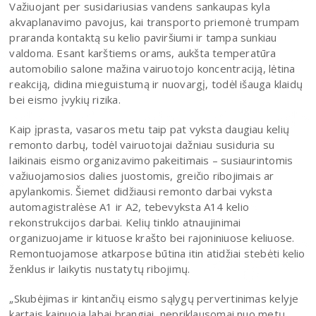
Važiuojant per susidariusias vandens sankaupas kyla
akvaplanavimo pavojus, kai transporto priemonė trumpam
praranda kontaktą su kelio paviršiumi ir tampa sunkiau
valdoma. Esant karštiems orams, aukšta temperatūra
automobilio salone mažina vairuotojo koncentraciją, lėtina
reakciją, didina mieguistumą ir nuovargį, todėl išauga klaidų
bei eismo įvykių rizika.
Kaip įprasta, vasaros metu taip pat vyksta daugiau kelių
remonto darbų, todėl vairuotojai dažniau susiduria su
laikinais eismo organizavimo pakeitimais – susiaurintomis
važiuojamosios dalies juostomis, greičio ribojimais ar
apylankomis. Šiemet didžiausi remonto darbai vyksta
automagistralėse A1 ir A2, tebevyksta A14 kelio
rekonstrukcijos darbai. Kelių tinklo atnaujinimai
organizuojame ir kituose krašto bei rajoniniuose keliuose.
Remontuojamose atkarpose būtina itin atidžiai stebėti kelio
ženklus ir laikytis nustatytų ribojimų.
„Skubėjimas ir kintančių eismo sąlygų pervertinimas kelyje
kartais kainuoja labai brangiai, nepriklausomai nuo metų