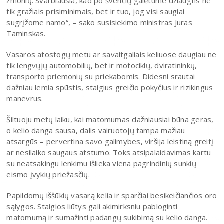
žmonių. Svarbiausia, kad po švenčių galėtume džiaugtis ne
tik gražiais prisiminimais, bet ir tuo, jog visi saugiai
sugrįžome namo“, – sako susisiekimo ministras Juras
Taminskas.
Vasaros atostogų metu ar savaitgaliais keliuose daugiau ne
tik lengvųjų automobilių, bet ir motociklų, dviratininkų,
transporto priemonių su priekabomis. Didesni srautai
dažniau lemia spūstis, staigius greičio pokyčius ir rizikingus
manevrus.
Šiltuoju metų laiku, kai matomumas dažniausiai būna geras,
o kelio danga sausa, dalis vairuotojų tampa mažiau
atsargūs – pervertina savo galimybes, viršija leistiną greitį
ar nesilaiko saugaus atstumo. Toks atsipalaidavimas kartu
su neatsakingu lenkimu išlieka viena pagrindinių sunkių
eismo įvykių priežasčių.
Papildomų iššūkių vasarą kelia ir sparčiai besikeičiančios oro
sąlygos. Staigios liūtys gali akimirksniu pabloginti
matomumą ir sumažinti padangų sukibimą su kelio danga.