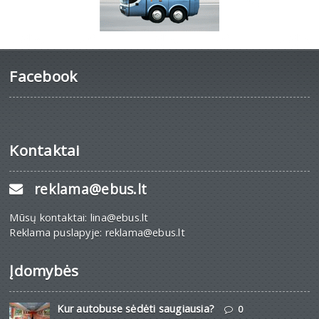
Facebook
Kontaktai
reklama@ebus.lt
Mūsų kontaktai: lina@ebus.lt
Reklama puslapyje: reklama@ebus.lt
Įdomybės
Kur autobuse sėdėti saugiausia?
0