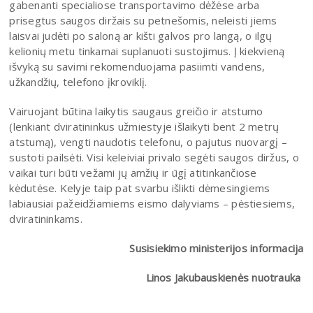
gabenanti specialiose transportavimo dėžėse arba
prisegtus saugos diržais su petnešomis, neleisti jiems
laisvai judėti po saloną ar kišti galvos pro langą, o ilgų
kelionių metu tinkamai suplanuoti sustojimus. Į kiekvieną
išvyką su savimi rekomenduojama pasiimti vandens,
užkandžių, telefono įkroviklį.
Vairuojant būtina laikytis saugaus greičio ir atstumo
(lenkiant dviratininkus užmiestyje išlaikyti bent 2 metrų
atstumą), vengti naudotis telefonu, o pajutus nuovargį –
sustoti pailsėti. Visi keleiviai privalo segėti saugos diržus, o
vaikai turi būti vežami jų amžių ir ūgį atitinkančiose
kėdutėse. Kelyje taip pat svarbu išlikti dėmesingiems
labiausiai pažeidžiamiems eismo dalyviams – pėstiesiems,
dviratininkams.
Susisiekimo ministerijos informacija
Linos Jakubauskienės nuotrauka