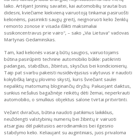
laiko. Artėjant Joninių savaitei, kai automobilių srautai bus
didesni, kviečiame kiekvieną vairuotoją tinkamai pasiruošti
kelionėms, pasirinkti saugų greitį, neignoruoti kelio ženklų
remonto zonose ir visada išlikti maksimaliai
susikoncentravus prie vairo“, – sako „Via Lietuva“ vadovas
Martynas Gedaminskas.
Tam, kad kelionės vasarą būtų saugios, vairuotojams
būtina pasirūpinti technine automobilio būkle: patikrinti
padangas, stabdžius, žibintus, skysčius bei kondicionierių.
Taip pat svarbu pakeisti nusidėvėjusius valytuvus ir naudoti
kokybišką langų plovimo skystį, kuris šviečiant saulei
nepaliktų matomumą bloginančių dryžių. Pakuojant daiktus,
sunkius nešulius bagažinėje reikėtų dėti žemai, neperkrauti
automobilio, o smulkius objektus salone tvirtai pritvirtinti.
Vežant dviračius, būtina naudoti patikimus laikiklius,
neuždengti valstybinių numerių bei žibintų ir vairuoti
atsargiau dėl pakitusios aerodinamikos bei ilgesnio
stabdymo kelio. Keliaujant su augintiniais, juos privaloma