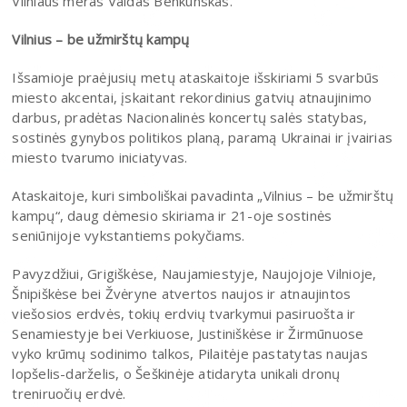
Vilniaus meras Valdas Benkunskas.
Vilnius – be užmirštų kampų
Išsamioje praėjusių metų ataskaitoje išskiriami 5 svarbūs
miesto akcentai, įskaitant rekordinius gatvių atnaujinimo
darbus, pradėtas Nacionalinės koncertų salės statybas,
sostinės gynybos politikos planą, paramą Ukrainai ir įvairias
miesto tvarumo iniciatyvas.
Ataskaitoje, kuri simboliškai pavadinta „Vilnius – be užmirštų
kampų“, daug dėmesio skiriama ir 21-oje sostinės
seniūnijoje vykstantiems pokyčiams.
Pavyzdžiui, Grigiškėse, Naujamiestyje, Naujojoje Vilnioje,
Šnipiškėse bei Žvėryne atvertos naujos ir atnaujintos
viešosios erdvės, tokių erdvių tvarkymui pasiruošta ir
Senamiestyje bei Verkiuose, Justiniškėse ir Žirmūnuose
vyko krūmų sodinimo talkos, Pilaitėje pastatytas naujas
lopšelis-darželis, o Šeškinėje atidaryta unikali dronų
treniruočių erdvė.