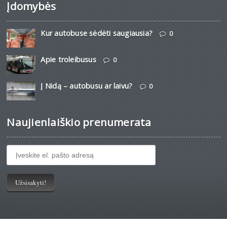
Įdomybės
Kur autobuse sėdėti saugiausia?
0
Apie troleibusus
0
Į Nidą – autobusu ar laivu?
0
Naujienlaiškio prenumerata