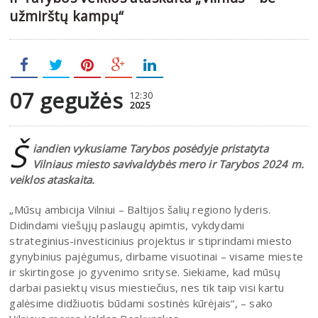
užmirštų kampų“
07 gegužės
12:30
2025
Š
iandien vykusiame Tarybos posėdyje pristatyta
Vilniaus miesto savivaldybės mero ir Tarybos 2024 m.
veiklos ataskaita.
„Mūsų ambicija Vilniui – Baltijos šalių regiono lyderis.
Didindami viešųjų paslaugų apimtis, vykdydami
strateginius-investicinius projektus ir stiprindami miesto
gynybinius pajėgumus, dirbame visuotinai – visame mieste
ir skirtingose jo gyvenimo srityse. Siekiame, kad mūsų
darbai pasiektų visus miestiečius, nes tik taip visi kartu
galėsime didžiuotis būdami sostinės kūrėjais“, – sako