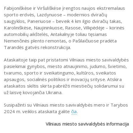
Fabijoniškėse ir Viršuliškėse įrengtos naujos ekstremalaus
sporto erdvės, Lazdynuose – modernios dviračių
saugyklos, Paneriuose – beveik 4 km ilgio dviračių takas,
Karoliniškėse, Naujininkuose, Rasose, Vilkpėdėje – korinės
automobilių aikštelės, Antakalnyje toliau tęsiamas
Nemenčinės plento remontas, o Pašilaičiuose pradėta
Tarandės gatvės rekonstrukcija.
Ataskaitoje taip pat pristatomi Vilniaus miesto savivaldybės
pasiekimai gynybos, miesto atnaujinimo, judumo, švietimo,
tvarumo, sporto ir sveikatingumo, kultūros, sveikatos
apsaugos, socialinės politikos ir inovacijų srityse. Atskira
ataskaitos skiltis skirta pabrėžti miestiečių solidarumui su
už laisvę kovojančia Ukraina.
Susipažinti su Vilniaus miesto savivaldybės mero ir Tarybos
2024 m. veiklos ataskaita galite
čia
.
Vilniaus miesto savivaldybės informacija