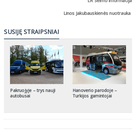
LR Seimo informacija
Linos Jakubauskienės nuotrauka
SUSIJĘ STRAIPSNIAI
Pakruojyje – trys nauji
Hanoverio parodoje –
autobusai
Turkijos gamintojai