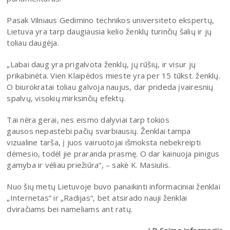
Pasak Vilniaus Gedimino technikos universiteto ekspertų,
Lietuva yra tarp daugiausia kelio ženklų turinčių šalių ir jų
toliau daugėja.
„Labai daug yra prigalvota ženklų, jų rūšių, ir visur jų
prikabinėta. Vien Klaipėdos mieste yra per 15 tūkst. ženklų.
O biurokratai toliau galvoja naujus, dar prideda įvairesnių
spalvų, visokių mirksinčių efektų.
Tai nėra gerai, nes eismo dalyviai tarp tokios
gausos nepastebi pačių svarbiausių. Ženklai tampa
vizualine tarša, į juos vairuotojai išmoksta nebekreipti
dėmesio, todėl jie praranda prasmę. O dar kainuoja pinigus
gamyba ir vėliau priežiūra“, – sakė K. Masiulis.
Nuo šių metų Lietuvoje buvo panaikinti informaciniai ženklai
„Internetas“ ir „Radijas“, bet atsirado nauji ženklai
dviračiams bei nameliams ant ratų.