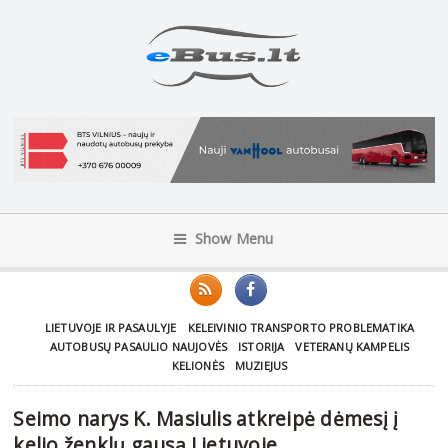
Show Menu
LIETUVOJE IR PASAULYJE
KELEIVINIO TRANSPORTO PROBLEMATIKA
AUTOBUSŲ PASAULIO NAUJOVĖS
ISTORIJA
VETERANŲ KAMPELIS
KELIONĖS
MUZIEJUS
Seimo narys K. Masiulis atkreipė dėmesį į
kelio ženklų gausą Lietuvoje