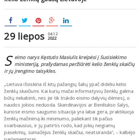
29 liepos
04:12
2022
S
eimo narys Kęstutis Masiulis kreipėsi į Susisiekimo
ministeriją, prašydamas peržiūrėti kelio ženklų skaičių
ir jų įrengimo taisykles.
„Lietuva išsiskiria iš kitų pažangių šalių ypač dideliu kelio
ženklų skaičiumi. Kai kurių mažai informatyvių ženklų galima
būtų nekabinti, nes jie tik trukdo eismo dalyvių dėmesį, o
naudos jokios neduoda. Skandinavijos ar Beniliukso šalys,
kuriose eismo saugumo situacija yra labai gera, praktikuoja
ženklų mažinimą iki minimumo, paliekant tik pačius
svarbiausius, ir jų patirtis rodo, kad jokių neigiamų
pasekmių, sumažėjus ženklų skaičiui, neatsiranda“, – kalbėjo
parlamentaras.