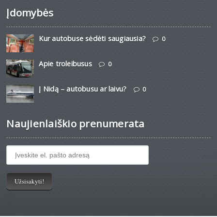
Įdomybės
Kur autobuse sėdėti saugiausia?
0
Apie troleibusus
0
Į Nidą – autobusu ar laivu?
0
Naujienlaiškio prenumerata