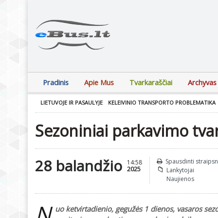
Pradinis
Apie Mus
Tvarkaraščiai
Archyvas
LIETUVOJE IR PASAULYJE
KELEIVINIO TRANSPORTO PROBLEMATIKA
Sezoniniai parkavimo tvar
28 balandžio
Spausdinti straipsn
14:58
2025
Lankytojai
Naujienos
N
uo ketvirtadienio, gegužės 1 dienos, vasaros se