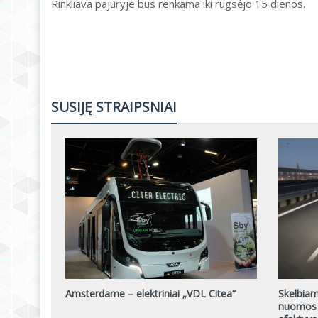
Rinkliava pajūryje bus renkama iki rugsėjo 15 dienos.
SUSIJĘ STRAIPSNIAI
Amsterdame – elektriniai „VDL Citea“
Skelbiam
nuomos 