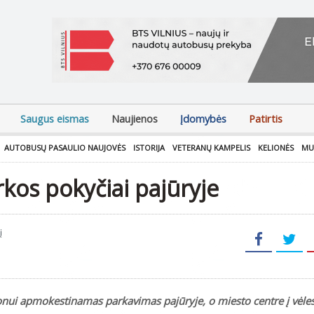
Saugus eismas
Naujienos
Įdomybės
Patirtis
AUTOBUSŲ PASAULIO NAUJOVĖS
ISTORIJA
VETERANŲ KAMPELIS
KELIONĖS
MU
kos pokyčiai pajūryje
į
zonui apmokestinamas parkavimas pajūryje, o miesto centre į vėle