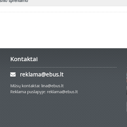
esnio sprendimo
Kontaktai
reklama@ebus.lt
Mūsų kontaktai: lina@ebus.lt
Reklama puslapyje: reklama@ebus.lt