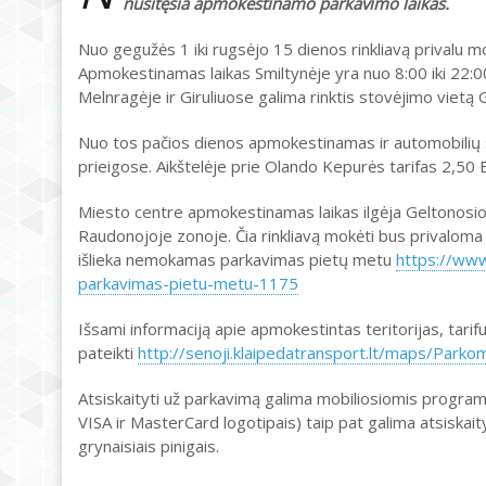
nusitęsia apmokestinamo parkavimo laikas.
Nuo gegužės 1 iki rugsėjo 15 dienos rinkliavą privalu m
Apmokestinamas laikas Smiltynėje yra nuo 8:00 iki 22:0
Melnragėje ir Giruliuose galima rinktis stovėjimo vietą 
Nuo tos pačios dienos apmokestinamas ir automobilių st
prieigose. Aikštelėje prie Olando Kepurės tarifas 2,50 Eur/
Miesto centre apmokestinamas laikas ilgėja Geltonosios z
Raudonojoje zonoje. Čia rinkliavą mokėti bus privaloma
išlieka nemokamas parkavimas pietų metu
https://www
parkavimas-pietu-metu-1175
Išsami informaciją apie apmokestintas teritorijas, tari
pateikti
http://senoji.klaipedatransport.lt/maps/Parko
Atsiskaityti už parkavimą galima mobiliosiomis progra
VISA ir MasterCard logotipais) taip pat galima atsiskai
grynaisiais pinigais.