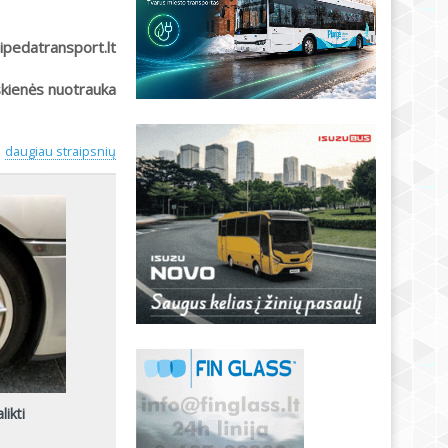
aipedatransport.lt
skienės nuotrauka
daugiau straipsnių
ikti