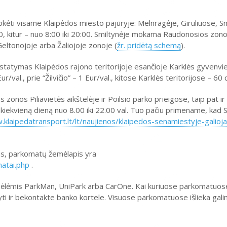
okėti visame Klaipėdos miesto pajūryje: Melnragėje, Giruliuose, Sm
0, kitur – nuo 8:00 iki 20:00. Smiltynėje mokama Raudonosios zonos
Geltonojoje arba Žaliojoje zonoje (
žr. pridėtą schemą
).
atymas Klaipėdos rajono teritorijoje esančioje Karklės gyvenviet
val., prie “Žilvičio” – 1 Eur/val., kitose Karklės teritorijose – 60 c
onos Piliavietės aikštelėje ir Poilsio parko prieigose, taip pat ir
 kiekvieną dieną nuo 8.00 iki 22.00 val. Tuo pačiu primename, kad
.klaipedatransport.lt/lt/naujienos/klaipedos-senamiestyje-gali
fus, parkomatų žemėlapis yra
matai.php
.
mėlėmis ParkMan, UniPark arba CarOne. Kai kuriuose parkomatuose
tyti ir bekontakte banko kortele. Visuose parkomatuose išlieka gali