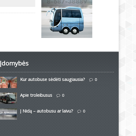
Įdomybės
Kur autobuse sėdėti saugiausia?
0
Apie troleibusus
0
Į Nidą – autobusu ar laivu?
0