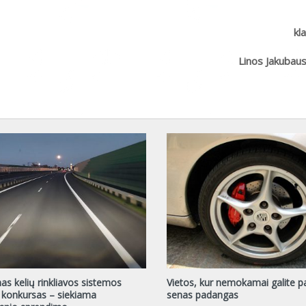
kl
Linos Jakubau
as kelių rinkliavos sistemos
Vietos, kur nemokamai galite pal
konkursas – siekiama
senas padangas