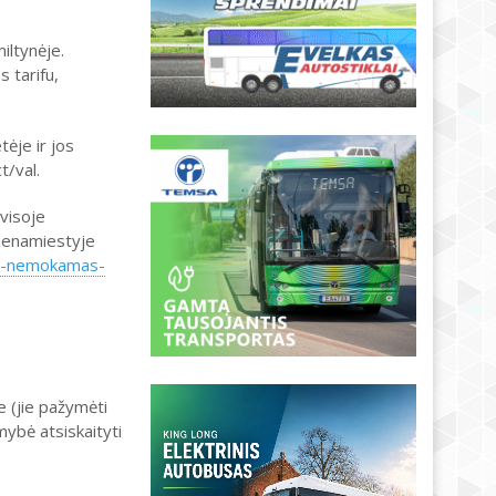
iltynėje.
 tarifu,
ėje ir jos
t/val.
 visoje
 Senamiestyje
oja-nemokamas-
 (jie pažymėti
mybė atsiskaityti