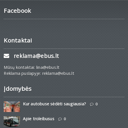
Facebook
Kontaktai
reklama@ebus.lt
Mūsų kontaktai: lina@ebus.lt
Reklama puslapyje: reklama@ebus.lt
Įdomybės
Kur autobuse sėdėti saugiausia?
0
Apie troleibusus
0