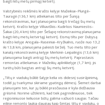
baigti kitų metų pirmąjį ketvirtį.
Valstybinės reikšmės krašto kelyje Mažeikiai–Plungė–
Tauragė (136,1 km) atliekamas tilto per Šuniją
rekonstravimas, kurį planuojama baigti trečiąjį šių metų
ketvirtį. Krašto kelyje Vilkaviškis–Kudirkos Naumiestis–
Šakiai (20,4 km) tilto per Šešupę rekonstravimą planuojama
baigti kitų metų ketvirtąjį ketvirtį. Eismą tiltu per Dubysą
krašto kelyje Ariogala–Raseiniai–Kryžkalnis, ruože nuo 13,2
iki 13,8 km, planuojama paleisti birželį. Tuo metu tilto per
kanalą rekonstravimą kelyje Merkinė–Leipalingis (13,6 km)
planuojama baigti antrąjį šių metų ketvirtį. Paprastasis
remontas atliekamas ir Mažeikių aplinkkelyje (1,7 km); jis
turėtų būti baigtas antrąjį šių metų ketvirtį.
„Tiltų ir viadukų būklė šalyje kelia vis didesnį susirūpinimą,
todėl jų tvarkymui skiriame ypatingą dėmesį. Šiemet darbai
planuojami ten, kur jų būklė prasčiausia ir kyla didžiausia
grėsmė. Norime užtikrinti, kad tiek pagrindiniuose, tiek
regioniniuose keliuose būtų galima važiuoti saugiai. Tačiau
eilėje remonto laukia daugiau kaip šimtas tiltų ir viadukų, o