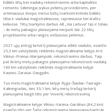
būklės tiltų bei viadukų rekonstravimo arba kapitalinio
remonto. Sėkmingai įvykus pirkimų procedūroms, per
artimiausius dvejus metus būtų tvarkomi kritinės būklės
tiltai ir viadukai magistraliniuose, rajoniniuose bei krašto
keliuose. Tiltų tvarkymo darbus AB „Via Lietuva“ tęs ir toliau
– iki metų pabaigos planuojama inicijuoti dar 22 tiltų
projektavimo arba rangos viešuosius pirkimus.
2027-ųjų antrąjį ketvirtį planuojama atlikti viaduko, esančio
25,3 km valstybinės reikšmės magistraliniame kelyje A16
Vilnius–Prienai–Marijampolė, rekonstravimo darbus. Taip
pat iki kitų metų pabaigos planuojama rekonstruoti viaduką
180 km valstybinės reikšmės magistraliniame kelyje
Kaunas–Zarasai–Daugpilis.
Tuo metu magistraliniame kelyje Ryga–Šiauliai–Tauragė–
Kaliningradas, ties 35,1 km, kitų metų trečiąjį ketvirtį
planuojama baigti tilto per Voverkį rekonstravimą.
Magistraliniame kelyje Vilnius–Varėna–Gardinas (84,2 km)
esančio tilto per Šačią rekonstravimą planuojama baigti iki