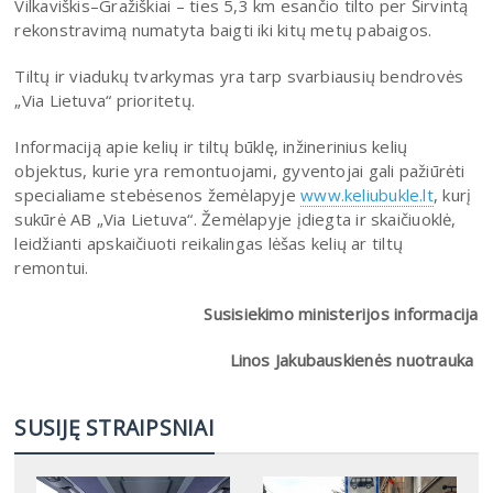
Vilkaviškis–Gražiškiai – ties 5,3 km esančio tilto per Širvintą
rekonstravimą numatyta baigti iki kitų metų pabaigos.
Tiltų ir viadukų tvarkymas yra tarp svarbiausių bendrovės
„Via Lietuva“ prioritetų.
Informaciją apie kelių ir tiltų būklę, inžinerinius kelių
objektus, kurie yra remontuojami, gyventojai gali pažiūrėti
specialiame stebėsenos žemėlapyje
www.keliubukle.lt
, kurį
sukūrė AB „Via Lietuva“. Žemėlapyje įdiegta ir skaičiuoklė,
leidžianti apskaičiuoti reikalingas lėšas kelių ar tiltų
remontui.
Susisiekimo ministerijos informacija
Linos Jakubauskienės nuotrauka
SUSIJĘ STRAIPSNIAI