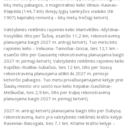
kitų metų pabaigos, o magistralinio kelio Vilnius–Kaunas–
Klaipėda (144,7 km) dviejų lygių sankryžos viaduko (Nr.
1907) kapitalinį remontą – kitų metų trečiąjį ketvirtį.
Valstybinės reikšmės rajoninio kelio Mantviliškis–Ažytėnai–
Vosyliškis tilto per Šušvę, esančio 11,2 km, rekonstravimą
planuojama baigti 2027 m. antrąjį ketvirtį. Tuo metu kito
rajoninio kelio – Veliuona–Tamošiai–Griciai, ties 12,1 km –
esančio tilto per Gausantę rekonstravimą planuojama baigti
2027 m. pirmąjį ketvirtį. Valstybinės reikšmės rajoninio kelio
Kupiškis–Rudiliai–Subačius, ties 12 km, tilto per Sousą
rekonstravimą planuojama atlikti iki 2027 m. pirmojo
ketvirčio pabaigos. Tuo metu privažiuojamajame kelyje prie
Šiaulių miesto oro uosto nuo kelio Kepaliai–Gasčiūnai–
Meškuičiai, ties 2,9 km, tilto per Kulpę rekonstravimą
planuojama baigti 2027 m. pirmąjį ketvirtį.
2027 m. antrąjį ketvirtį planuojama baigti tilto per Dubysą
rekonstravimą, kuris yra valstybinės reikšmės krašto kelyje
Raseiniai–Baisogala, ties 7,1 km. Kitame krašto kelyje –