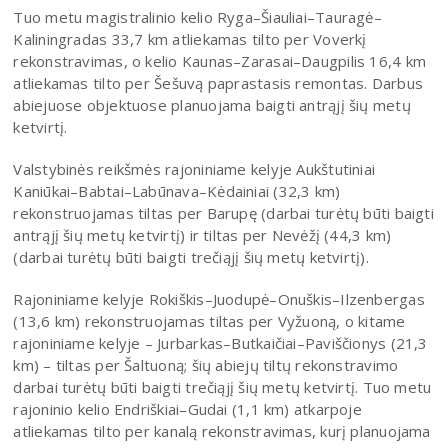
Tuo metu magistralinio kelio Ryga–Šiauliai–Tauragė–
Kaliningradas 33,7 km atliekamas tilto per Voverkį
rekonstravimas, o kelio Kaunas–Zarasai–Daugpilis 16,4 km
atliekamas tilto per Šešuvą paprastasis remontas. Darbus
abiejuose objektuose planuojama baigti antrąjį šių metų
ketvirtį.
Valstybinės reikšmės rajoniniame kelyje Aukštutiniai
Kaniūkai–Babtai–Labūnava–Kėdainiai (32,3 km)
rekonstruojamas tiltas per Barupę (darbai turėtų būti baigti
antrąjį šių metų ketvirtį) ir tiltas per Nevėžį (44,3 km)
(darbai turėtų būti baigti trečiąjį šių metų ketvirtį).
Rajoniniame kelyje Rokiškis–Juodupė–Onuškis–Ilzenbergas
(13,6 km) rekonstruojamas tiltas per Vyžuoną, o kitame
rajoniniame kelyje – Jurbarkas–Butkaičiai–Paviščionys (21,3
km) – tiltas per Šaltuoną; šių abiejų tiltų rekonstravimo
darbai turėtų būti baigti trečiąjį šių metų ketvirtį. Tuo metu
rajoninio kelio Endriškiai–Gudai (1,1 km) atkarpoje
atliekamas tilto per kanalą rekonstravimas, kurį planuojama