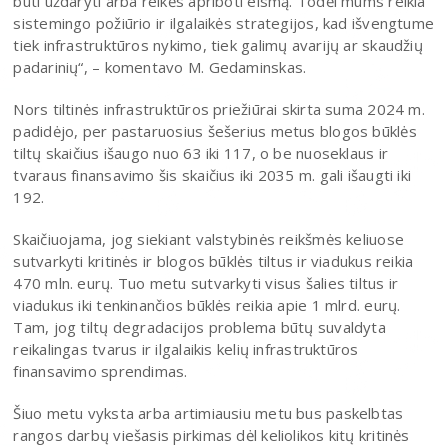
būti uždaryti arba reikės apriboti eismą. Todėl mums reikia
sistemingo požiūrio ir ilgalaikės strategijos, kad išvengtume
tiek infrastruktūros nykimo, tiek galimų avarijų ar skaudžių
padarinių“, – komentavo M. Gedaminskas.
Nors tiltinės infrastruktūros priežiūrai skirta suma 2024 m.
padidėjo, per pastaruosius šešerius metus blogos būklės
tiltų skaičius išaugo nuo 63 iki 117, o be nuoseklaus ir
tvaraus finansavimo šis skaičius iki 2035 m. gali išaugti iki
192.
Skaičiuojama, jog siekiant valstybinės reikšmės keliuose
sutvarkyti kritinės ir blogos būklės tiltus ir viadukus reikia
470 mln. eurų. Tuo metu sutvarkyti visus šalies tiltus ir
viadukus iki tenkinančios būklės reikia apie 1 mlrd. eurų.
Tam, jog tiltų degradacijos problema būtų suvaldyta
reikalingas tvarus ir ilgalaikis kelių infrastruktūros
finansavimo sprendimas.
Šiuo metu vyksta arba artimiausiu metu bus paskelbtas
rangos darbų viešasis pirkimas dėl keliolikos kitų kritinės