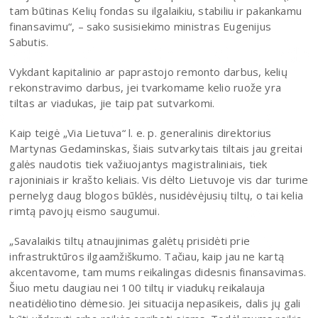
tam būtinas Kelių fondas su ilgalaikiu, stabiliu ir pakankamu
finansavimu“, – sako susisiekimo ministras Eugenijus
Sabutis.
Vykdant kapitalinio ar paprastojo remonto darbus, kelių
rekonstravimo darbus, jei tvarkomame kelio ruože yra
tiltas ar viadukas, jie taip pat sutvarkomi.
Kaip teigė „Via Lietuva“ l. e. p. generalinis direktorius
Martynas Gedaminskas, šiais sutvarkytais tiltais jau greitai
galės naudotis tiek važiuojantys magistraliniais, tiek
rajoniniais ir krašto keliais. Vis dėlto Lietuvoje vis dar turime
pernelyg daug blogos būklės, nusidėvėjusių tiltų, o tai kelia
rimtą pavojų eismo saugumui.
„Savalaikis tiltų atnaujinimas galėtų prisidėti prie
infrastruktūros ilgaamžiškumo. Tačiau, kaip jau ne kartą
akcentavome, tam mums reikalingas didesnis finansavimas.
Šiuo metu daugiau nei 100 tiltų ir viadukų reikalauja
neatidėliotino dėmesio. Jei situacija nepasikeis, dalis jų gali