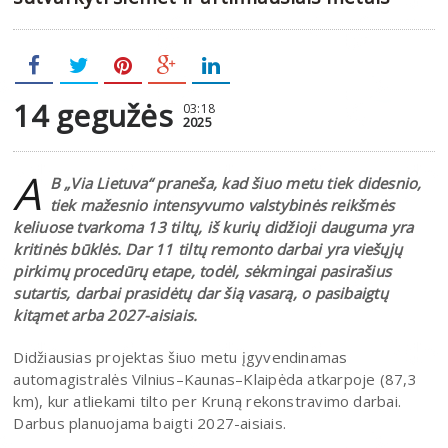
14 gegužės
03:18
2025
A
B „Via Lietuva“ praneša, kad šiuo metu tiek didesnio,
tiek mažesnio intensyvumo valstybinės reikšmės
keliuose tvarkoma 13 tiltų, iš kurių didžioji dauguma yra
kritinės būklės. Dar 11 tiltų remonto darbai yra viešųjų
pirkimų procedūrų etape, todėl, sėkmingai pasirašius
sutartis, darbai prasidėtų dar šią vasarą, o pasibaigtų
kitąmet arba 2027-aisiais.
Didžiausias projektas šiuo metu įgyvendinamas
automagistralės Vilnius–Kaunas–Klaipėda atkarpoje (87,3
km), kur atliekami tilto per Kruną rekonstravimo darbai.
Darbus planuojama baigti 2027-aisiais.