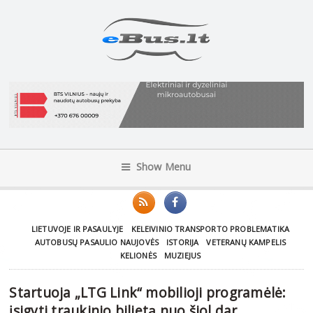
Show Menu
LIETUVOJE IR PASAULYJE
KELEIVINIO TRANSPORTO PROBLEMATIKA
AUTOBUSŲ PASAULIO NAUJOVĖS
ISTORIJA
VETERANŲ KAMPELIS
KELIONĖS
MUZIEJUS
Startuoja „LTG Link“ mobilioji programėlė:
įsigyti traukinio bilietą nuo šiol dar