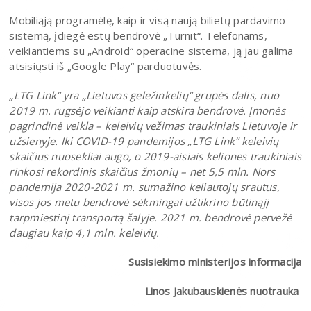
Mobiliąją programėlę, kaip ir visą naują bilietų pardavimo
sistemą, įdiegė estų bendrovė „Turnit“. Telefonams,
veikiantiems su „Android“ operacine sistema, ją jau galima
atsisiųsti iš „Google Play“ parduotuvės.
„LTG Link“ yra „Lietuvos geležinkelių“ grupės dalis, nuo
2019 m. rugsėjo veikianti kaip atskira bendrovė. Įmonės
pagrindinė veikla – keleivių vežimas traukiniais Lietuvoje ir
užsienyje. Iki COVID-19 pandemijos „LTG Link“ keleivių
skaičius nuosekliai augo, o 2019-aisiais keliones traukiniais
rinkosi rekordinis skaičius žmonių – net 5,5 mln. Nors
pandemija 2020-2021 m. sumažino keliautojų srautus,
visos jos metu bendrovė sėkmingai užtikrino būtinąjį
tarpmiestinį transportą šalyje. 2021 m. bendrovė pervežė
daugiau kaip 4,1 mln. keleivių.
Susisiekimo ministerijos informacija
Linos Jakubauskienės nuotrauka