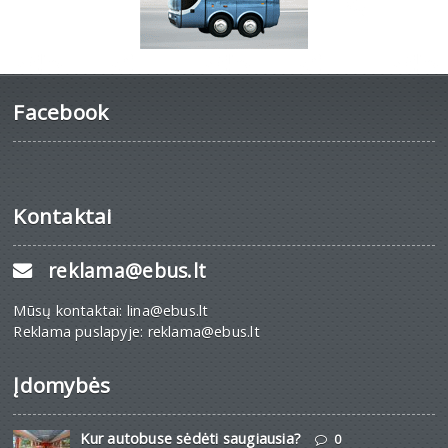
Facebook
Kontaktai
reklama@ebus.lt
Mūsų kontaktai: lina@ebus.lt
Reklama puslapyje: reklama@ebus.lt
Įdomybės
Kur autobuse sėdėti saugiausia?
0