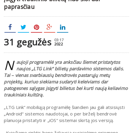
paprasčiau
31 gegužės
03:17
2022
N
aujoji programėlė yra anksčiau šiemet pristatytos
naujos „LTG Link“ bilietų pardavimo sistemos dalis.
Tai – vienas svarbiausių bendrovės pastarųjų metų
projektų, kuriuo siekiama sudaryti keleiviams dar
patogesnes sąlygas įsigyti bilietus bei kurti naują keliavimo
traukiniais kultūrą.
„LTG Link“ mobiliąją programėlę šiandien jau gali atsisiųsti
„Android“ sistemos naudotojai, o per birželį bendrovė
planuoja pristatyti ir „iOS“ sistemai skirtą jos versiją.
„Kviečiame rinktis bene žaliausią susisiekimo priemonę –