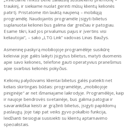
traukinį, ir siekiame nuolat gerinti mūsų klientų kelionės
patirtį. Pristatome itin lauktą naujieną – mobiliąją
programėlę. Naudojantis programėle įsigyti bilietus
suplanuotai kelionei bus galima dar greičiau ir patogiau.
Esame tikri, kad jos privalumus pajus ir įvertins visi
keliautojai“, – sako „LTG Link“ vadovas Linas Baužys.
Asmeninę paskyrą mobiliojoje programėlėje susikūrę
keleiviai joje galės laikyti įsigytus bilietus, matyti duomenis
apie savo keliones, telefone gauti operatyvius pranešimus
apie svarbius kelionės pokyčius.
Kelionių palydovams klientai bilietus galės pateikti net
keliais skirtingais būdais: programėlėje, „mobiliojoje
piniginėje“ ar net išmaniajame laikrodyje. Programėlėje, kaip
ir naujoje bendrovės svetainėje, bus galima patogiai ir
savarankiškai keisti ar grąžinti bilietus, įsigyti papildomų
paslaugų. Joje taip pat veiks gyvo pokalbio funkcija,
leidžianti tiesiogiai susisiekti su klientų aptarnavimo
specialistais.