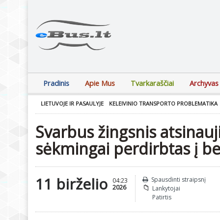
Pradinis
Apie Mus
Tvarkaraščiai
Archyvas
LIETUVOJE IR PASAULYJE
KELEIVINIO TRANSPORTO PROBLEMATIKA
Svarbus žingsnis atsinauj
sėkmingai perdirbtas į b
11 birželio
Spausdinti straipsnį
04:23
2026
Lankytojai
Patirtis