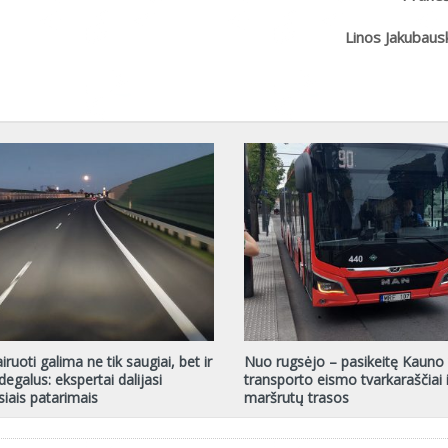
Linos Jakubaus
ruoti galima ne tik saugiai, bet ir
Nuo rugsėjo – pasikeitę Kauno 
degalus: ekspertai dalijasi
transporto eismo tvarkaraščiai i
siais patarimais
maršrutų trasos