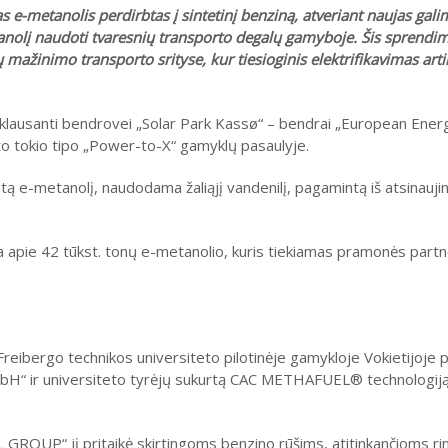
e-metanolis perdirbtas į sintetinį benziną, atveriant naujas gali
tanolį naudoti tvaresnių transporto degalų gamyboje. Šis sprendi
ų mažinimo transporto srityse, kur tiesioginis elektrifikavimas ar
klausanti bendrovei „Solar Park Kassø“ – bendrai „European Energy
to tokio tipo „Power-to-X“ gamyklų pasaulyje.
e-metanolį, naudodama žaliąjį vandenilį, pagamintą iš atsinaujin
apie 42 tūkst. tonų e-metanolio, kuris tiekiamas pramonės partn
reibergo technikos universiteto pilotinėje gamykloje Vokietijoje 
 ir universiteto tyrėjų sukurtą CAC METHAFUEL® technologiją,
ROUP“ jį pritaikė skirtingoms benzino rūšims, atitinkančioms ri