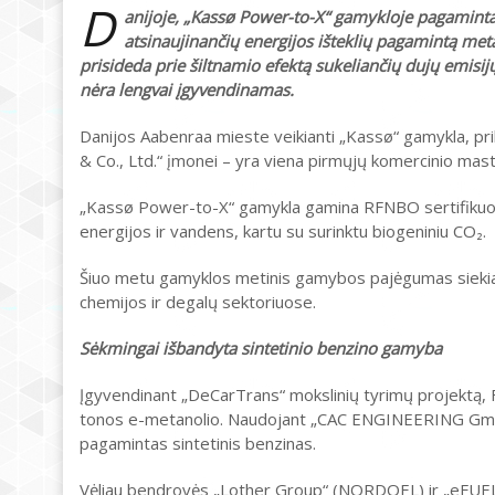
D
anijoje, „Kassø Power-to-X“ gamykloje pagamintas 
atsinaujinančių energijos išteklių pagamintą me
prisideda prie šiltnamio efektą sukeliančių dujų emisij
nėra lengvai įgyvendinamas.
Danijos Aabenraa mieste veikianti „Kassø“ gamykla, pri
& Co., Ltd.“ įmonei – yra viena pirmųjų komercinio mas
„Kassø Power-to-X“ gamykla gamina RFNBO sertifikuotą 
energijos ir vandens, kartu su surinktu biogeniniu CO₂.
Šiuo metu gamyklos metinis gamybos pajėgumas siekia 
chemijos ir degalų sektoriuose.
Sėkmingai išbandyta sintetinio benzino gamyba
Įgyvendinant „DeCarTrans“ mokslinių tyrimų projektą, F
tonos e-metanolio. Naudojant „CAC ENGINEERING GmbH“
pagamintas sintetinis benzinas.
Vėliau bendrovės „Lother Group“ (NORDOEL) ir „eFUEL G