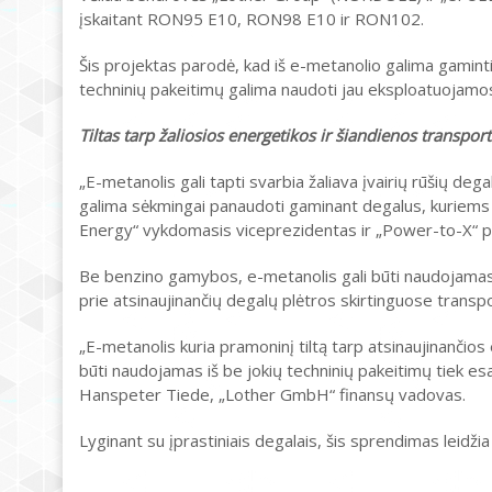
įskaitant RON95 E10, RON98 E10 ir RON102.
Šis projektas parodė, kad iš e-metanolio galima gamint
techninių pakeitimų galima naudoti jau eksploatuojamo
Tiltas tarp žaliosios energetikos ir šiandienos transpor
„E-metanolis gali tapti svarbia žaliava įvairių rūšių 
galima sėkmingai panaudoti gaminant degalus, kuriems t
Energy“ vykdomasis viceprezidentas ir „Power-to-X“ p
Be benzino gamybos, e-metanolis gali būti naudojamas ir
prie atsinaujinančių degalų plėtros skirtinguose transp
„E-metanolis kuria pramoninį tiltą tarp atsinaujinančio
būti naudojamas iš be jokių techninių pakeitimų tiek e
Hanspeter Tiede, „Lother GmbH“ finansų vadovas.
Lyginant su įprastiniais degalais, šis sprendimas leidžia