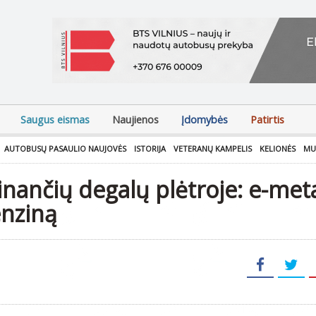
Saugus eismas
Naujienos
Įdomybės
Patirtis
AUTOBUSŲ PASAULIO NAUJOVĖS
ISTORIJA
VETERANŲ KAMPELIS
KELIONĖS
MU
inančių degalų plėtroje: e-met
enziną