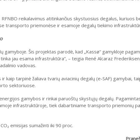
i RFNBO reikalavimus atitinkančius skystuosius degalus, kuriuos 
se transporto priemonėse ir esamoje degalų tiekimo infrastruktūr
to
degalų gamyboje. Šis projektas parodė, kad „Kassø“ gamykloje paga
inka jau esama infrastruktūra“, – teigia René Alcaraz Frederikse
adalinio vadovas.
 kaip tarpinė žaliava tvarių aviacinių degalų (e-SAF) gamybai, tai
orto sektoriuose.
s energijos gamybos ir rinkai paruoštų skystųjų degalų. Pagamintas
samoje infrastruktūroje, tiek dabartiniame transporto priemonių pa
 CO₂ emisijas sumažinti iki 90 proc.
Praneš