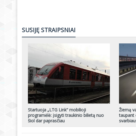
SUSIJĘ STRAIPSNIAI
Startuoja „LTG Link“ mobilioji
Žiemą vai
programėlė: įsigyti traukinio bilietą nuo
taupant 
šiol dar paprasčiau
svarbiau