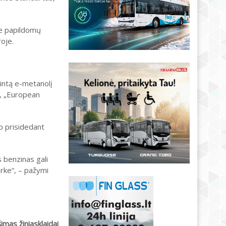
be papildomų
oje.
mintą e-metanolį
n, „European
p prisidedant
 benzinas gali
rke“, – pažymi
imas žiniasklaidai