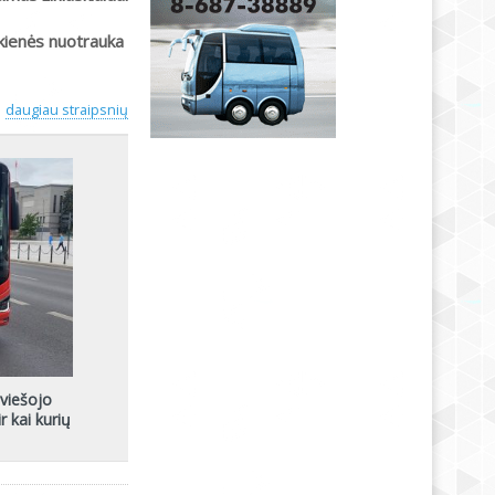
kienės nuotrauka
daugiau straipsnių
viešojo
r kai kurių