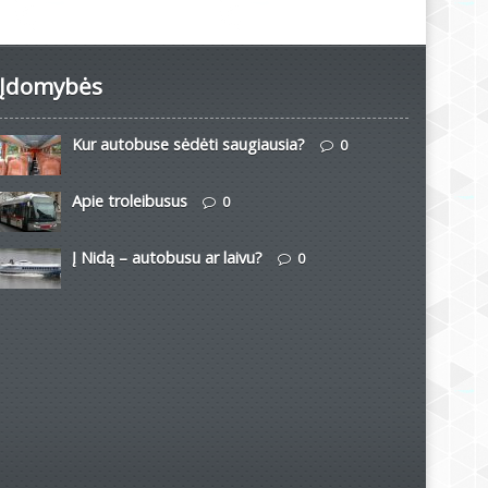
Įdomybės
Kur autobuse sėdėti saugiausia?
0
Apie troleibusus
0
Į Nidą – autobusu ar laivu?
0