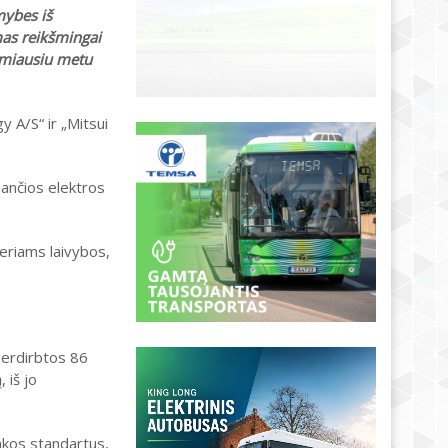
mybes iš
mas reikšmingai
timiausiu metu
 A/S“ ir „Mitsui
ančios elektros
eriams laivybos,
perdirbtos 86
 iš jo
nkos standartus,