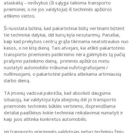
ataskaitą – neišvykus (ši sąlyga taikoma transporto
priemonei, o ne jos valdytojui) iš techninės apžiūros
atlikimo vietos.
Ši nuostata būtina, kad pakartotinai būtų vertinami būtent
tie techniniai dalykai, dėl kurių kyla nesutarimų. Panašiai,
kaip kad prekybos centrų grąža tikrinama neatsitraukus nuo
kasos, o ne kitą dieną. Tais atvejais, kai atlikti pakartotinio
transporto priemonės patikrinimo nėra galimybės tą pačią
prašymo pateikimo dieną, priminės apžiūros metu
nustatyti automobilio trūkumai nufotografuojami /
nufilmuojami, o pakartotinė patikra atliekama artimiausią
darbo dieną.
TA įmonių vadovai pabrėžia, kad absoliuti dauguma
situacijų, kai valdytojui kyla abejonių dėl jo transporto
priemonės techninės būklės vertinimo, išsprendžiama
detaliai paaiškinus kokie techniniai reikalavimai numatyti ir
kaip juos atitinka konkretus automobilis.
Jei transporto priemonės valdytojas neturi techninių žinių,