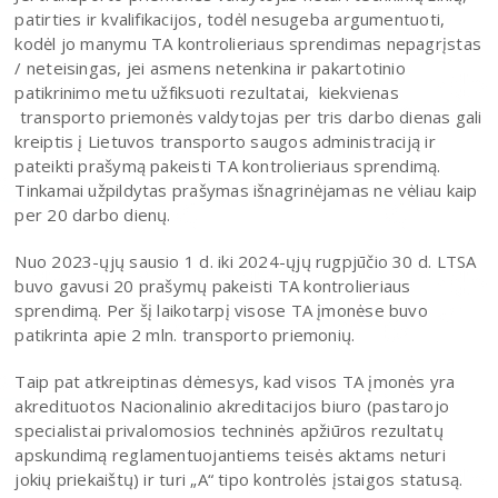
patirties ir kvalifikacijos, todėl nesugeba argumentuoti,
kodėl jo manymu TA kontrolieriaus sprendimas nepagrįstas
/ neteisingas, jei asmens netenkina ir pakartotinio
patikrinimo metu užfiksuoti rezultatai, kiekvienas
transporto priemonės valdytojas per tris darbo dienas gali
kreiptis į Lietuvos transporto saugos administraciją ir
pateikti prašymą pakeisti TA kontrolieriaus sprendimą.
Tinkamai užpildytas prašymas išnagrinėjamas ne vėliau kaip
per 20 darbo dienų.
Nuo 2023-ųjų sausio 1 d. iki 2024-ųjų rugpjūčio 30 d. LTSA
buvo gavusi 20 prašymų pakeisti TA kontrolieriaus
sprendimą. Per šį laikotarpį visose TA įmonėse buvo
patikrinta apie 2 mln. transporto priemonių.
Taip pat atkreiptinas dėmesys, kad visos TA įmonės yra
akredituotos Nacionalinio akreditacijos biuro (pastarojo
specialistai privalomosios techninės apžiūros rezultatų
apskundimą reglamentuojantiems teisės aktams neturi
jokių priekaištų) ir turi „A“ tipo kontrolės įstaigos statusą.