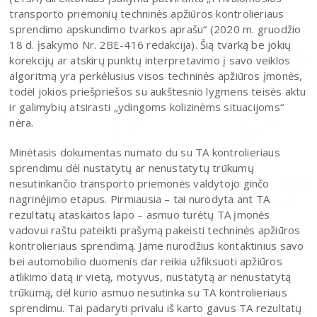
transporto priemonių techninės apžiūros kontrolieriaus
sprendimo apskundimo tvarkos aprašu“ (2020 m. gruodžio
18 d. įsakymo Nr. 2BE-416 redakcija). Šią tvarką be jokių
korekcijų ar atskirų punktų interpretavimo į savo veiklos
algoritmą yra perkėlusius visos techninės apžiūros įmonės,
todėl jokios priešpriešos su aukštesnio lygmens teisės aktu
ir galimybių atsirasti „ydingoms kolizinėms situacijoms“
nėra.
Minėtasis dokumentas numato du su TA kontrolieriaus
sprendimu dėl nustatytų ar nenustatytų trūkumų
nesutinkančio transporto priemonės valdytojo ginčo
nagrinėjimo etapus. Pirmiausia – tai nurodyta ant TA
rezultatų ataskaitos lapo – asmuo turėtų TA įmonės
vadovui raštu pateikti prašymą pakeisti techninės apžiūros
kontrolieriaus sprendimą. Jame nurodžius kontaktinius savo
bei automobilio duomenis dar reikia užfiksuoti apžiūros
atlikimo datą ir vietą, motyvus, nustatytą ar nenustatytą
trūkumą, dėl kurio asmuo nesutinka su TA kontrolieriaus
sprendimu. Tai padaryti privalu iš karto gavus TA rezultatų