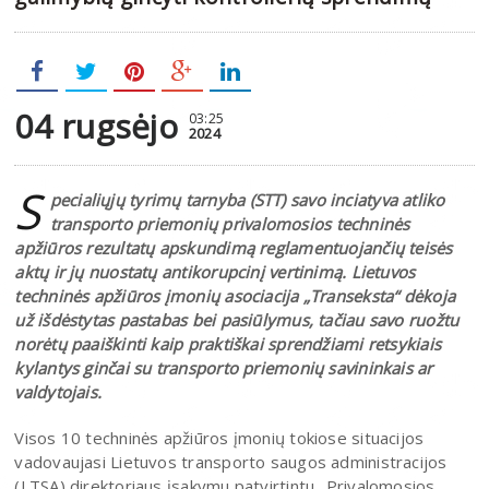
04 rugsėjo
03:25
2024
S
pecialiųjų tyrimų tarnyba (STT) savo inciatyva atliko
transporto priemonių privalomosios techninės
apžiūros rezultatų apskundimą reglamentuojančių teisės
aktų ir jų nuostatų antikorupcinį vertinimą. Lietuvos
techninės apžiūros įmonių asociacija „Transeksta“ dėkoja
už išdėstytas pastabas bei pasiūlymus, tačiau savo ruožtu
norėtų paaiškinti kaip praktiškai sprendžiami retsykiais
kylantys ginčai su transporto priemonių savininkais ar
valdytojais.
Visos 10 techninės apžiūros įmonių tokiose situacijos
vadovaujasi Lietuvos transporto saugos administracijos
(LTSA) direktoriaus įsakymu patvirtintu „Privalomosios