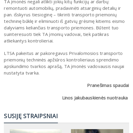
TA įmonės negali atlikti jokių kitų funkcijų ar darbų:
remontuoti automobilių, pradavinėti atsarginių detalių ir
pan. išskyrus tiesioginę – tikrinti transporto priemonių
techninę būklę ir eliminuoti iš gatvių grėsmę kitiems eismo
dalyviams keliančias transporto priemones. Būtent tuo
suinteresuoti tiek TA įmonių vadovai, tiek patikras
atliekantys kontrolieriai.
LTSA pakeitus ar pakoregavus Privalomosios transporto
priemonių techninės apžiūros kontrolieriaus sprendimo
apskundimo tvarkos aprašą, TA įmonės vadovausis naujai
nustatyta tvarka.
Pranešimas spaudai
Linos Jakubauskienės nuotrauka
SUSIJĘ STRAIPSNIAI