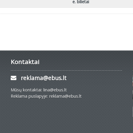
e. bilietai
Kontaktai
reklama@ebus.lt
Mūsų kontaktai: lina@ebus.lt
Reklama puslapyje: reklama@ebus.lt