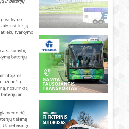
ų ir baterijų
ekų tvarkymo
aip institucijų
ų atliekų tvarkymo
ojo atsakomybę
rkymą baterijų
gamintojams
mo užduočių.
ną, nesurinktą
 baterijų ar
eglamento dėl
terijų tiekimą
ą. Už neteisingų