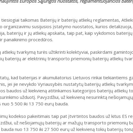
tnaujintos Europos Sąjungos nuostatos, reglamentuojančios baterij
tiesiogiai taikomas Baterijų ir baterijų atliekų reglamentas, Atli
mo organizavimu susijusios įstatymo nuostatos, kurios detalizuoja, k
, baterijų ir jų atliekų apskaita, taip pat, kaip vykdomos baterij
ir panaikinimo procedūros.
 atliekų tvarkymą turės užtikrinti kolektyviai, paskirdami gamint
ių baterijų ar elektrinių transporto priemonių baterijų atliekų tva
atų, kad baterijas ir akumuliatorius Lietuvos rinkai tiekiantiems 
is, jei jie nevykdo Vyriausybės nustatytų baterijų atliekų tvarky
s baudos už kiekvieną atitinkamos kategorijos baterijų atliekų to
 surinkimo užduotį. Pavyzdžiui, už kiekvieną nesurinktą nešiojamųjų
s nuo 5 500 iki 13 750 eurų bauda.
imų kodekso pakeitimais taip pat įtvirtintos baudos už kitus ES r
vyzdžiui, už nešiojamųjų baterijų ar mažųjų transporto priemonių ba
 bauda nuo 13 750 iki 27 500 eurų už kiekvieną tokių baterijų ton