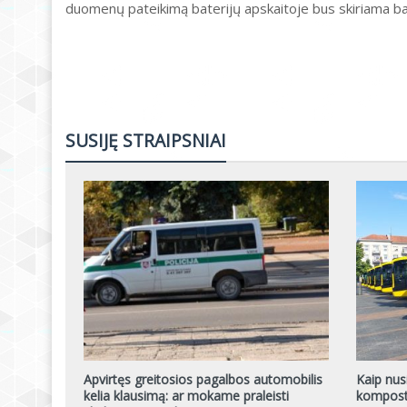
duomenų pateikimą baterijų apskaitoje bus skiriama bau
SUSIJĘ STRAIPSNIAI
Apvirtęs greitosios pagalbos automobilis
Kaip nusi
kelia klausimą: ar mokame praleisti
komposte