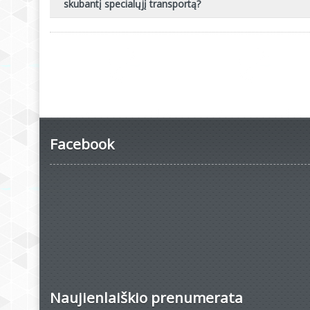
skubantį specialųjį transportą?
Facebook
Naujienlaiškio prenumerata