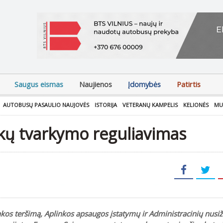
Saugus eismas
Naujienos
Įdomybės
Patirtis
AUTOBUSŲ PASAULIO NAUJOVĖS
ISTORIJA
VETERANŲ KAMPELIS
KELIONĖS
MU
ekų tvarkymo reguliavimas
nkos teršimą, Aplinkos apsaugos įstatymų ir Administracinių nus