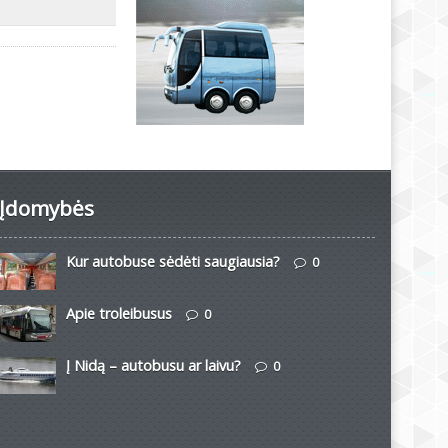
Įdomybės
Kur autobuse sėdėti saugiausia?
0
Apie troleibusus
0
Į Nidą – autobusu ar laivu?
0