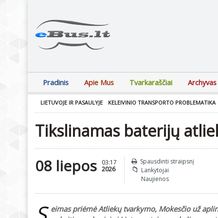
Pradinis
Apie Mus
Tvarkaraščiai
Archyvas
LIETUVOJE IR PASAULYJE
KELEIVINIO TRANSPORTO PROBLEMATIKA
Tikslinamas baterijų atli
08 liepos
Spausdinti straipsnį
03:17
2026
Lankytojai
Naujienos
S
eimas priėmė Atliekų tvarkymo, Mokesčio už apli