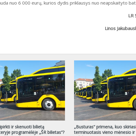
da nuo 6 000 eurų, kurios dydis priklausys nuo neapskaityto bater
LR 
Linos Jakubaus
pirkti ir skenuoti bilietą
„Busturas“ primena, kuo skirias
ryje programėlėje „ŠR bilietas“?
terminuotasis vieno mėnesio ir