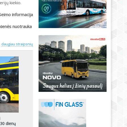
ijų kiekio.
Seimo informacija
kienės nuotrauka
daugiau straipsnių
i
 30 dienų