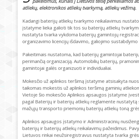
pakeitimus, kuriais į Lietuvos teisę perkeliamos a
atliekų, elektronikos atliekų tvarkymą, atliekų vežimą.
Kadangi baterijų atliekų tvarkymo reikalavimus nustato 
įstatyme lieka galioti tik tos su baterijų atliekų tvarky
nustatyta tvarka vykdoma baterijų gamintojų registracija
organizavimo licencijų išdavimo, galiojimo sustabdymo 
Pakeitimais nustatoma, kad baterijų gamintojai baterijų
perimančią organizaciją. Automobilių baterijų, pramonin
gamintojai galės organizuoti ir individualiai.
Mokesčio už aplinkos teršimą įstatyme atsisakyta nuost
taikomas mokestis už aplinkos teršimą gaminių atliekom
Vietoje šio mokesčio Aplinkos apsaugos įstatyme įvesto
pagal Baterijų ir baterijų atliekų reglamente nustatytą
mažųjų transporto priemonių baterijų atliekų toną grė
Aplinkos apsaugos įstatymo ir Administracinių nusiženg
baterijų ir baterijų atliekų reikalavimų pažeidimus. Pa
Lietuvos rinkai neužsiregistravus nustatyta tvarka grės