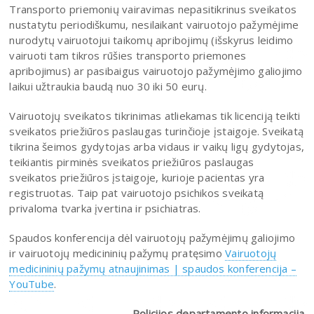
Transporto priemonių vairavimas nepasitikrinus sveikatos
nustatytu periodiškumu, nesilaikant vairuotojo pažymėjime
nurodytų vairuotojui taikomų apribojimų (išskyrus leidimo
vairuoti tam tikros rūšies transporto priemones
apribojimus) ar pasibaigus vairuotojo pažymėjimo galiojimo
laikui užtraukia baudą nuo 30 iki 50 eurų.
Vairuotojų sveikatos tikrinimas atliekamas tik licenciją teikti
sveikatos priežiūros paslaugas turinčioje įstaigoje. Sveikatą
tikrina šeimos gydytojas arba vidaus ir vaikų ligų gydytojas,
teikiantis pirminės sveikatos priežiūros paslaugas
sveikatos priežiūros įstaigoje, kurioje pacientas yra
registruotas. Taip pat vairuotojo psichikos sveikatą
privaloma tvarka įvertina ir psichiatras.
Spaudos konferencija dėl vairuotojų pažymėjimų galiojimo
ir vairuotojų medicininių pažymų pratęsimo
Vairuotojų
medicininių pažymų atnaujinimas | spaudos konferencija –
YouTube
.
Policijos departamento informacija