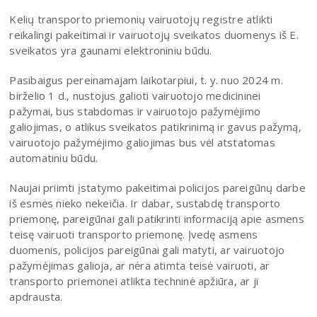
Kelių transporto priemonių vairuotojų registre atlikti
reikalingi pakeitimai ir vairuotojų sveikatos duomenys iš E.
sveikatos yra gaunami elektroniniu būdu.
Pasibaigus pereinamajam laikotarpiui, t. y. nuo 2024 m.
birželio 1 d., nustojus galioti vairuotojo medicininei
pažymai, bus stabdomas ir vairuotojo pažymėjimo
galiojimas, o atlikus sveikatos patikrinimą ir gavus pažymą,
vairuotojo pažymėjimo galiojimas bus vėl atstatomas
automatiniu būdu.
Naujai priimti įstatymo pakeitimai policijos pareigūnų darbe
iš esmės nieko nekeičia. Ir dabar, sustabdę transporto
priemonę, pareigūnai gali patikrinti informaciją apie asmens
teisę vairuoti transporto priemonę. Įvedę asmens
duomenis, policijos pareigūnai gali matyti, ar vairuotojo
pažymėjimas galioja, ar nėra atimta teisė vairuoti, ar
transporto priemonei atlikta techninė apžiūra, ar ji
apdrausta.