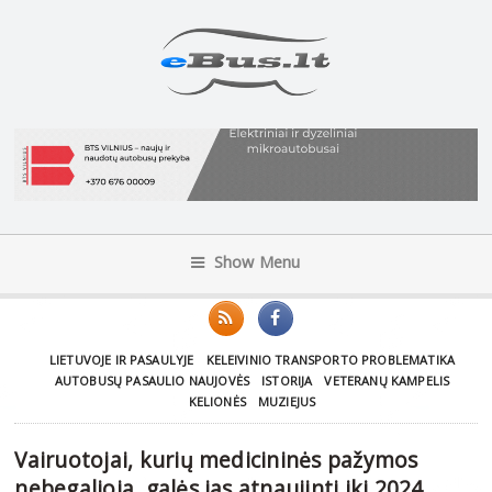
Show Menu
LIETUVOJE IR PASAULYJE
KELEIVINIO TRANSPORTO PROBLEMATIKA
AUTOBUSŲ PASAULIO NAUJOVĖS
ISTORIJA
VETERANŲ KAMPELIS
KELIONĖS
MUZIEJUS
Vairuotojai, kurių medicininės pažymos
nebegalioja, galės jas atnaujinti iki 2024