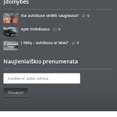
Įdomybės
Kur autobuse sėdėti saugiausia?
0
Apie troleibusus
0
Į Nidą – autobusu ar laivu?
0
Naujienlaiškio prenumerata