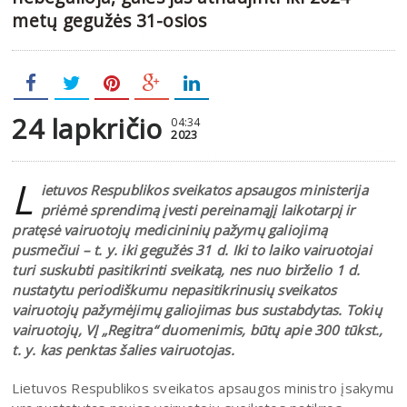
metų gegužės 31-osios
24 lapkričio
04:34
2023
L
ietuvos Respublikos sveikatos apsaugos ministerija
priėmė sprendimą įvesti pereinamąjį laikotarpį ir
pratęsė vairuotojų medicininių pažymų galiojimą
pusmečiui – t. y. iki gegužės 31 d. Iki to laiko vairuotojai
turi suskubti pasitikrinti sveikatą, nes nuo birželio 1 d.
nustatytu periodiškumu nepasitikrinusių sveikatos
vairuotojų pažymėjimų galiojimas bus sustabdytas. Tokių
vairuotojų, VĮ „Regitra“ duomenimis, būtų apie 300 tūkst.,
t. y. kas penktas šalies vairuotojas.
Lietuvos Respublikos sveikatos apsaugos ministro įsakymu