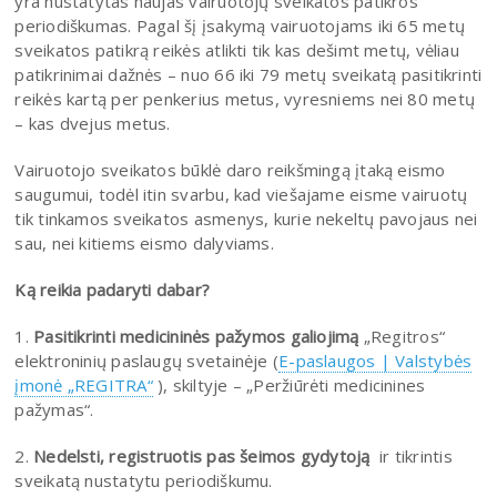
yra nustatytas naujas vairuotojų sveikatos patikros
periodiškumas. Pagal šį įsakymą vairuotojams iki 65 metų
sveikatos patikrą reikės atlikti tik kas dešimt metų, vėliau
patikrinimai dažnės – nuo 66 iki 79 metų sveikatą pasitikrinti
reikės kartą per penkerius metus, vyresniems nei 80 metų
– kas dvejus metus.
Vairuotojo sveikatos būklė daro reikšmingą įtaką eismo
saugumui, todėl itin svarbu, kad viešajame eisme vairuotų
tik tinkamos sveikatos asmenys, kurie nekeltų pavojaus nei
sau, nei kitiems eismo dalyviams.
Ką reikia padaryti dabar?
1.
Pasitikrinti medicininės pažymos galiojimą
„Regitros“
elektroninių paslaugų svetainėje (
E-paslaugos | Valstybės
įmonė „REGITRA“
), skiltyje – „Peržiūrėti medicinines
pažymas“.
2.
Nedelsti, registruotis pas šeimos gydytoją
ir tikrintis
sveikatą nustatytu periodiškumu.