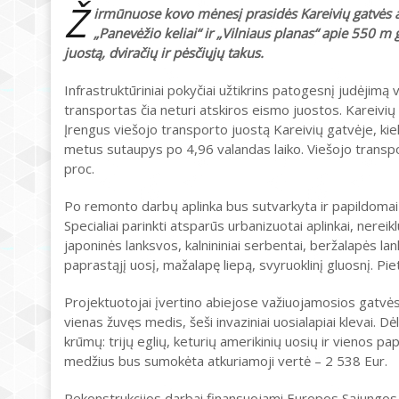
Ž
irmūnuose kovo mėnesį prasidės Kareivių gatvės at
„Panevėžio keliai“ ir „Vilniaus planas“ apie 550 m
juostą, dviračių ir pėsčiųjų takus.
Infrastruktūriniai pokyčiai užtikrins patogesnį judėjim
transportas čia neturi atskiros eismo juostos. Kareivių
Įrengus viešojo transporto juostą Kareivių gatvėje, kiek
metus sutaupys po 4,96 valandas laiko. Viešojo transp
proc.
Po remonto darbų aplinka bus sutvarkyta ir papildomai 
Specialiai parinkti atsparūs urbanizuotai aplinkai, nerei
japoninės lanksvos, kalnininiai serbentai, beržalapės l
paprastąjį uosį, mažalapę liepą, svyruoklinį gluosnį. 
Projektuotojai įvertino abiejose važiuojamosios gatvės
vienas žuvęs medis, šeši invaziniai uosialapiai klevai. 
krūmų: trijų eglių, keturių amerikinių uosių ir vienos pa
medžius bus sumokėta atkuriamoji vertė – 2 538 Eur.
Rekonstrukcijos darbai finansuojami Europos Sąjungo