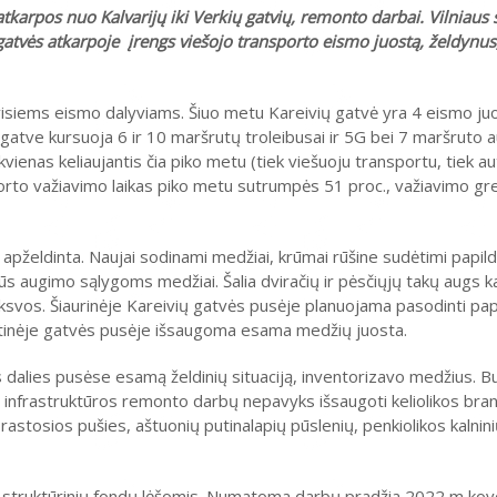
karpos nuo Kalvarijų iki Verkių gatvių, remonto darbai. Vilniaus 
 gatvės atkarpoje įrengs viešojo transporto eismo juostą, želdynus
ą visiems eismo dalyviams. Šiuo metu Kareivių gatvė yra 4 eismo ju
 gatve kursuoja 6 ir 10 maršrutų troleibusai ir 5G bei 7 maršruto 
vienas keliaujantis čia piko metu (tiek viešuoju transportu, tiek a
orto važiavimo laikas piko metu sutrumpės 51 proc., važiavimo gre
apželdinta. Naujai sodinami medžiai, krūmai rūšine sudėtimi papi
klūs augimo sąlygoms medžiai. Šalia dviračių ir pėsčiųjų takų augs k
anksvos. Šiaurinėje Kareivių gatvės pusėje planuojama pasodinti pap
Pietinėje gatvės pusėje išsaugoma esama medžių juosta.
 dalies pusėse esamą želdinių situaciją, inventorizavo medžius. B
Dėl infrastruktūros remonto darbų nepavyks išsaugoti keliolikos bra
prastosios pušies, aštuonių putinalapių pūslenių, penkiolikos kalnin
s struktūrinių fondų lėšomis. Numatoma darbų pradžia 2022 m ko