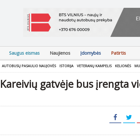
Saugus eismas
Naujienos
Įdomybės
Patirtis
AUTOBUSŲ PASAULIO NAUJOVĖS
ISTORIJA
VETERANŲ KAMPELIS
KELIONĖS
MU
areivių gatvėje bus įrengta v