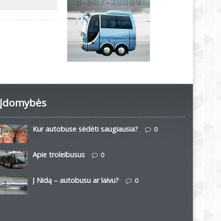
Įdomybės
Kur autobuse sėdėti saugiausia?
0
Apie troleibusus
0
Į Nidą – autobusu ar laivu?
0