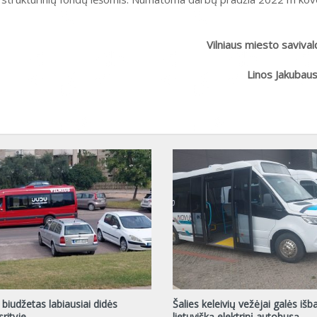
Vilniaus miesto saviva
Linos Jakubau
 biudžetas labiausiai didės
Šalies keleivių vežėjai galės išb
rityje
lietuvišką elektrinį autobusą