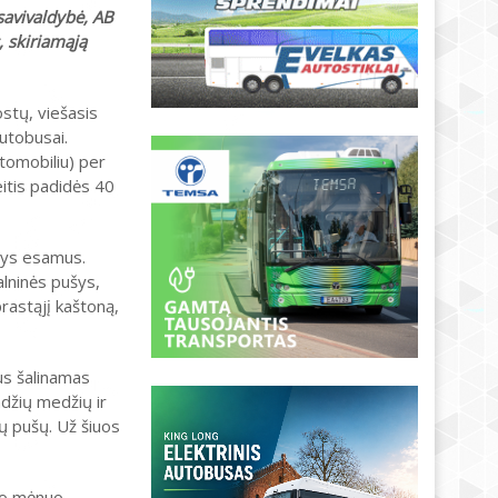
savivaldybė, AB
, skiriamąją
ostų, viešasis
autobusai.
utomobiliu) per
itis padidės 40
ldys esamus.
alninės pušys,
rastąjį kaštoną,
us šalinamas
ndžių medžių ir
ių pušų. Už šiuos
vo mėnuo,