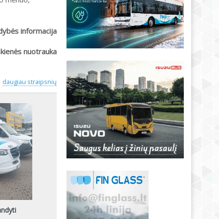
ldybės informacija
skienės nuotrauka
daugiau straipsnių
andyti