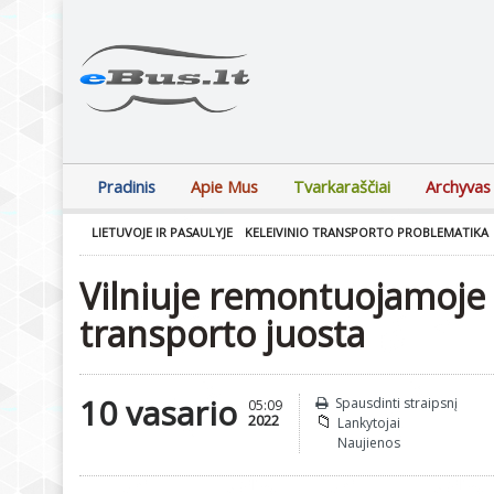
Pradinis
Apie Mus
Tvarkaraščiai
Archyvas
LIETUVOJE IR PASAULYJE
KELEIVINIO TRANSPORTO PROBLEMATIKA
Vilniuje remontuojamoje K
transporto juosta
10 vasario
Spausdinti straipsnį
05:09
2022
Lankytojai
Naujienos