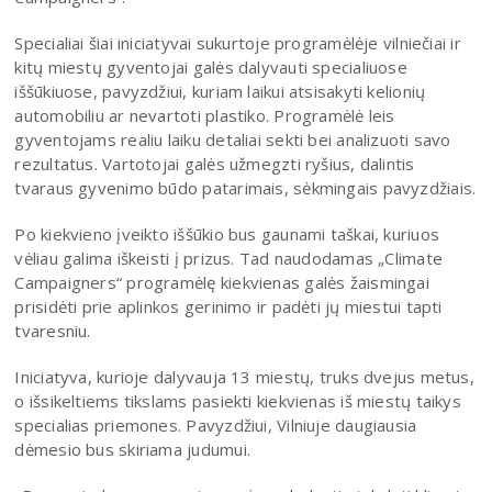
Specialiai šiai iniciatyvai sukurtoje programėlėje vilniečiai ir
kitų miestų gyventojai galės dalyvauti specialiuose
iššūkiuose, pavyzdžiui, kuriam laikui atsisakyti kelionių
automobiliu ar nevartoti plastiko. Programėlė leis
gyventojams realiu laiku detaliai sekti bei analizuoti savo
rezultatus. Vartotojai galės užmegzti ryšius, dalintis
tvaraus gyvenimo būdo patarimais, sėkmingais pavyzdžiais.
Po kiekvieno įveikto iššūkio bus gaunami taškai, kuriuos
vėliau galima iškeisti į prizus. Tad naudodamas „Climate
Campaigners“ programėlę kiekvienas galės žaismingai
prisidėti prie aplinkos gerinimo ir padėti jų miestui tapti
tvaresniu.
Iniciatyva, kurioje dalyvauja 13 miestų, truks dvejus metus,
o išsikeltiems tikslams pasiekti kiekvienas iš miestų taikys
specialias priemones. Pavyzdžiui, Vilniuje daugiausia
dėmesio bus skiriama judumui.