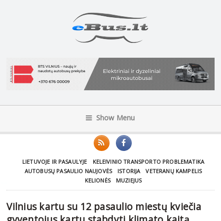
Show Menu
LIETUVOJE IR PASAULYJE
KELEIVINIO TRANSPORTO PROBLEMATIKA
AUTOBUSŲ PASAULIO NAUJOVĖS
ISTORIJA
VETERANŲ KAMPELIS
KELIONĖS
MUZIEJUS
Vilnius kartu su 12 pasaulio miestų kviečia
gyventojus kartu stabdyti klimato kaitą