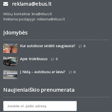
reklama@ebus.lt
Mūsų kontaktai: lina@ebus.lt
Reklama puslapyje: reklama@ebus.lt
Įdomybės
Kur autobuse sėdėti saugiausia?
0
Apie troleibusus
0
Į Nidą – autobusu ar laivu?
0
Naujienlaiškio prenumerata