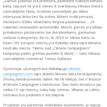
„Darnus judumas yra priemonė, padedanti stabdyti klimato
kaitą, taip pat tai yra ir vienas iš svarbiausių Vilniaus miesto
savivaldybės tikslų. Sostinės savivaldybė jau dabar
intensyviai dirba ties šia sritimi. Būtent todėl pirmasis
iniciatyvos iššūkis vilniečiams lengvai pasiekiamas – 24
valandas nesinaudoti automobiliu. Miesto gatvės yra labiau
pritaikomos pėstiesiems bei dviratininkams, gerinamas
viešasis transportas. Be to, iki 2030 m. Vilnius kartu su
kitais 100 Europos miestų yra išsikėlęs tikslą tapti klimatui
neutraliu miestu. Tikime, kad „Climate Campaigners“
kampanija padės greičiau pasiekti šį tikslą“, – sako Vilniaus
savivaldybės vicemeras Tomas Gulbinas.
Gyventojai, užsiregistravę tinklalapyje
climate-
campaigners.com
taps didelės klimato kaita besirūpinančių
žmonių bendruomenės dalimi. Ne tik Vilniuje, bet ir kituose
#Climate Campaigners miestuose. Šiuo metu iniciatyva jau
veikia 13-oje miestų, tokių kaip Izmiras, Milanas ar Lahtis,
netrukus bus paskelbti ir kiti dalyviai.
Projektas yra paremtas moksliniais duomenimis. Jo eigoje