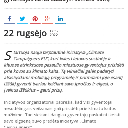
22 rugsėjo
17:52
2022
S
tartuoja nauja tarptautinė iniciatyva „Climate
Campaigners EU“, kuri kvies Lietuvos sostinėje ir
kituose atrinktuose pasaulio miestuose gyventojus prisidėti
prie kovos su klimato kaita. Tą vilniečiai galės padaryti
atsisiųsdami mobiliąją programėlę ir priimdami joje esantį
iššūkį gyventi tvariau keičiant savo įpročius ir elgesį, o
įveikus iššūkius – gauti prizų.
Iniciatyvos organizatoriai pabrėžia, kad visi gyventojai
nesudėtingais veiksmais gali prisidėti prie klimato kaitos
mažinimo. Tad siekiant daugiau gyventojų paskatinti keisti
savo elgseną buvo pradėta iniciatyva „Climate
Campaigners“.