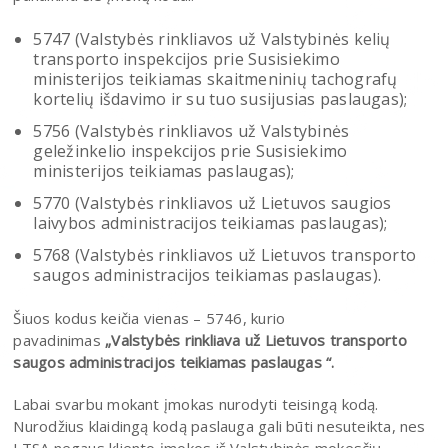
5747 (Valstybės rinkliavos už Valstybinės kelių
transporto inspekcijos prie Susisiekimo
ministerijos teikiamas skaitmeninių tachografų
kortelių išdavimo ir su tuo susijusias paslaugas);
5756 (Valstybės rinkliavos už Valstybinės
geležinkelio inspekcijos prie Susisiekimo
ministerijos teikiamas paslaugas);
5770 (Valstybės rinkliavos už Lietuvos saugios
laivybos administracijos teikiamas paslaugas);
5768 (Valstybės rinkliavos už Lietuvos transporto
saugos administracijos teikiamas paslaugas).
Šiuos kodus keičia vienas – 5746, kurio
pavadinimas
„Valstybės rinkliava už Lietuvos transporto
saugos administracijos teikiamas paslaugas “.
Labai svarbu mokant įmokas nurodyti teisingą kodą.
Nurodžius klaidingą kodą paslauga gali būti nesuteikta, nes
LTSA negaus kliento įmokos iš Valstybinės mokesčių