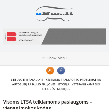
Show Menu
LIETUVOJE IR PASAULYJE
KELEIVINIO TRANSPORTO PROBLEMATIKA
AUTOBUSŲ PASAULIO NAUJOVĖS
ISTORIJA
VETERANŲ KAMPELIS
KELIONĖS
MUZIEJUS
Visoms LTSA teikiamoms paslaugoms –
vienas įmokos kodas