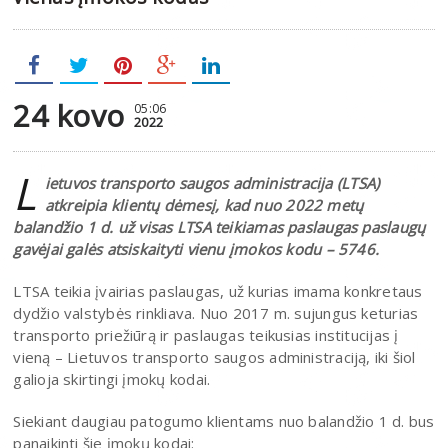
24 kovo
05:06
2022
L
ietuvos transporto saugos administracija (LTSA)
atkreipia klientų dėmesį, kad nuo 2022 metų
balandžio 1 d. už visas
LTSA teikiamas paslaugas paslaugų
gavėjai galės atsiskaityti vienu įmokos kodu
–
5746.
LTSA teikia įvairias paslaugas, už kurias imama konkretaus
dydžio valstybės rinkliava. Nuo 2017 m. sujungus keturias
transporto priežiūrą ir paslaugas teikusias institucijas į
vieną – Lietuvos transporto saugos administraciją, iki šiol
galioja skirtingi įmokų kodai.
Siekiant daugiau patogumo klientams nuo balandžio 1 d. bus
panaikinti šie įmokų kodai: