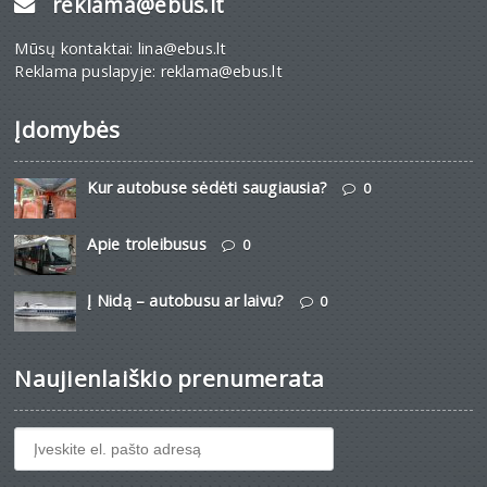
reklama@ebus.lt
Mūsų kontaktai: lina@ebus.lt
Reklama puslapyje: reklama@ebus.lt
Įdomybės
Kur autobuse sėdėti saugiausia?
0
Apie troleibusus
0
Į Nidą – autobusu ar laivu?
0
Naujienlaiškio prenumerata