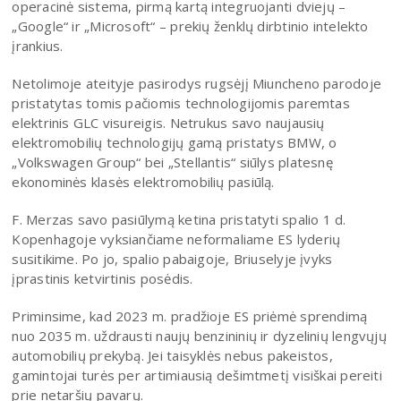
operacinė sistema, pirmą kartą integruojanti dviejų –
„Google“ ir „Microsoft“ – prekių ženklų dirbtinio intelekto
įrankius.
Netolimoje ateityje pasirodys rugsėjį Miuncheno parodoje
pristatytas tomis pačiomis technologijomis paremtas
elektrinis GLC visureigis. Netrukus savo naujausių
elektromobilių technologijų gamą pristatys BMW, o
„Volkswagen Group“ bei „Stellantis“ siūlys platesnę
ekonominės klasės elektromobilių pasiūlą.
F. Merzas savo pasiūlymą ketina pristatyti spalio 1 d.
Kopenhagoje vyksiančiame neformaliame ES lyderių
susitikime. Po jo, spalio pabaigoje, Briuselyje įvyks
įprastinis ketvirtinis posėdis.
Priminsime, kad 2023 m. pradžioje ES priėmė sprendimą
nuo 2035 m. uždrausti naujų benzininių ir dyzelinių lengvųjų
automobilių prekybą. Jei taisyklės nebus pakeistos,
gamintojai turės per artimiausią dešimtmetį visiškai pereiti
prie netaršių pavarų.