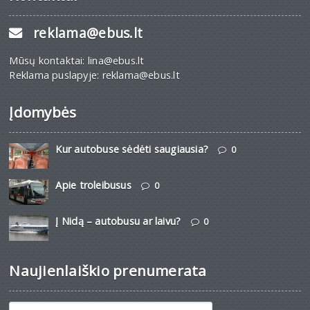
reklama@ebus.lt
Mūsų kontaktai: lina@ebus.lt
Reklama puslapyje: reklama@ebus.lt
Įdomybės
Kur autobuse sėdėti saugiausia?
0
Apie troleibusus
0
Į Nidą – autobusu ar laivu?
0
Naujienlaiškio prenumerata