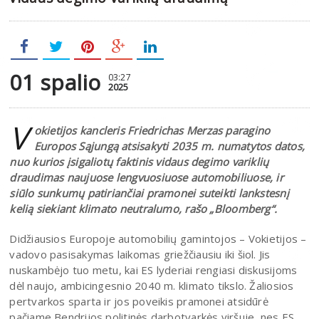
01 spalio
03:27
2025
V
okietijos kancleris Friedrichas Merzas paragino
Europos Sąjungą atsisakyti 2035 m. numatytos datos,
nuo kurios įsigaliotų faktinis vidaus degimo variklių
draudimas naujuose lengvuosiuose automobiliuose, ir
siūlo sunkumų patiriančiai pramonei suteikti lankstesnį
kelią siekiant klimato neutralumo, rašo „Bloomberg“.
Didžiausios Europoje automobilių gamintojos – Vokietijos –
vadovo pasisakymas laikomas griežčiausiu iki šiol. Jis
nuskambėjo tuo metu, kai ES lyderiai rengiasi diskusijoms
dėl naujo, ambicingesnio 2040 m. klimato tikslo. Žaliosios
pertvarkos sparta ir jos poveikis pramonei atsidūrė
pačiame Bendrijos politinės darbotvarkės viršuje, nes ES