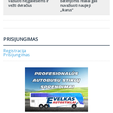
važiuoti neįgaliesiems ir
baterijomis realiai gali
vežti dviračius
nuvažiuoti naujieji
„Ikarus“
PRISIJUNGIMAS
Registracija
Prisijungimas