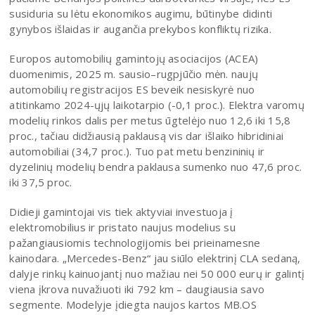
susiduria su lėtu ekonomikos augimu, būtinybe didinti
gynybos išlaidas ir augančia prekybos konfliktų rizika.
Europos automobilių gamintojų asociacijos (ACEA)
duomenimis, 2025 m. sausio–rugpjūčio mėn. naujų
automobilių registracijos ES beveik nesiskyrė nuo
atitinkamo 2024-ųjų laikotarpio (-0,1 proc.). Elektra varomų
modelių rinkos dalis per metus ūgtelėjo nuo 12,6 iki 15,8
proc., tačiau didžiausią paklausą vis dar išlaiko hibridiniai
automobiliai (34,7 proc.). Tuo pat metu benzininių ir
dyzelinių modelių bendra paklausa sumenko nuo 47,6 proc.
iki 37,5 proc.
Didieji gamintojai vis tiek aktyviai investuoja į
elektromobilius ir pristato naujus modelius su
pažangiausiomis technologijomis bei prieinamesne
kainodara. „Mercedes-Benz“ jau siūlo elektrinį CLA sedaną,
dalyje rinkų kainuojantį nuo mažiau nei 50 000 eurų ir galintį
viena įkrova nuvažiuoti iki 792 km – daugiausia savo
segmente. Modelyje įdiegta naujos kartos MB.OS