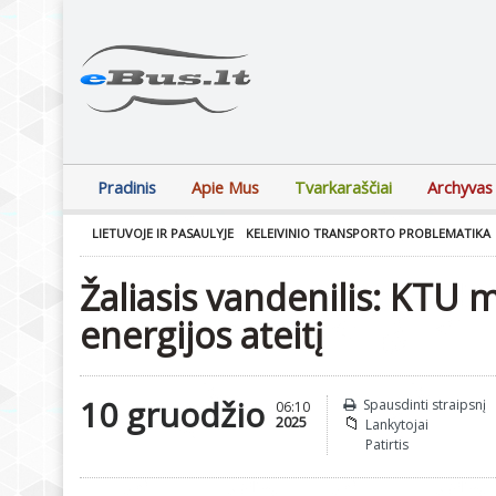
Pradinis
Apie Mus
Tvarkaraščiai
Archyvas
LIETUVOJE IR PASAULYJE
KELEIVINIO TRANSPORTO PROBLEMATIKA
Žaliasis vandenilis: KTU m
energijos ateitį
10 gruodžio
Spausdinti straipsnį
06:10
2025
Lankytojai
Patirtis