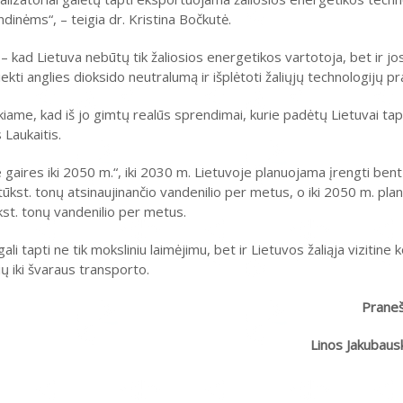
dinėms“, – teigia dr. Kristina Bočkutė.
 kad Lietuva nebūtų tik žaliosios energetikos vartotoja, bet ir jos
ti anglies dioksido neutralumą ir išplėtoti žaliųjų technologijų p
iame, kad iš jo gimtų realūs sprendimai, kurie padėtų Lietuvai tapt
 Laukaitis.
e gaires iki 2050 m.“, iki 2030 m. Lietuvoje planuojama įrengti ben
ūkst. tonų atsinaujinančio vandenilio per metus, o iki 2050 m. pla
st. tonų vandenilio per metus.
i tapti ne tik moksliniu laimėjimu, bet ir Lietuvos žaliąja vizitine 
ų iki švaraus transporto.
Praneš
Linos Jakubaus