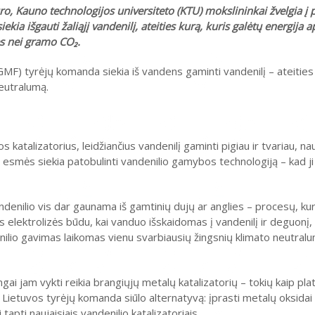
ro, Kauno technologijos universiteto (KTU) mokslininkai žvelgia į p
iekia išgauti žaliąjį vandenilį, ateities kurą, kuris galėtų energija a
s nei gramo CO₂.
 tyrėjų komanda siekia iš vandens gaminti vandenilį – ateities 
neutralumą.
atalizatorius, leidžiančius vandenilį gaminti pigiau ir tvariau, nau
 esmės siekia patobulinti vandenilio gamybos technologiją – kad j
denilio vis dar gaunama iš gamtinių dujų ar anglies – procesų, kur
s elektrolizės būdu, kai vanduo išskaidomas į vandenilį ir deguonį
enilio gavimas laikomas vienu svarbiausių žingsnių klimato neutralum
i jam vykti reikia brangiųjų metalų katalizatorių – tokių kaip plati
ūs. Lietuvos tyrėjų komanda siūlo alternatyvą: įprasti metalų oksidai a
 tapti naujaisiais vandenilio katalizatoriais.