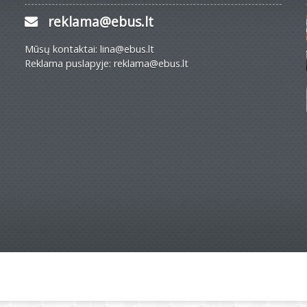
reklama@ebus.lt
Mūsų kontaktai: lina@ebus.lt
Reklama puslapyje: reklama@ebus.lt