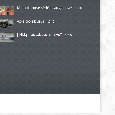
Kur autobuse sėdėti saugiausia?
0
Apie troleibusus
0
Į Nidą – autobusu ar laivu?
0