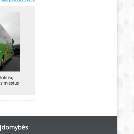
utobusų
os miestus
Įdomybės