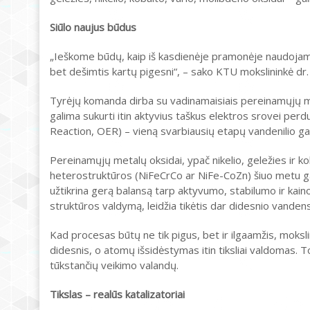
Siūlo naujus būdus
„Ieškome būdų, kaip iš kasdienėje pramonėje naudojamų m
bet dešimtis kartų pigesni“, – sako KTU mokslininkė dr.
Tyrėjų komanda dirba su vadinamaisiais pereinamųjų me
galima sukurti itin aktyvius taškus elektros srovei perd
Reaction, OER) – vieną svarbiausių etapų vandenilio g
Pereinamųjų metalų oksidai, ypač nikelio, geležies ir k
heterostruktūros (NiFeCrCo ar NiFe-CoZn) šiuo metu gali 
užtikrina gerą balansą tarp aktyvumo, stabilumo ir kaino
struktūros valdymą, leidžia tikėtis dar didesnio vande
Kad procesas būtų ne tik pigus, bet ir ilgaamžis, mokslin
didesnis, o atomų išsidėstymas itin tiksliai valdomas. To
tūkstančių veikimo valandų.
Tikslas – realūs katalizatoriai