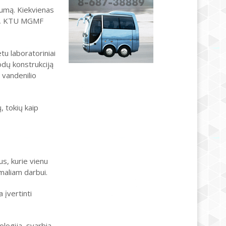
yvumą. Kiekvienas
vas, KTU MGMF
tu laboratoriniai
odų konstrukciją
e vandenilio
, tokių kaip
s, kurie vienu
imaliam darbui.
 įvertinti
ologija, svarbia