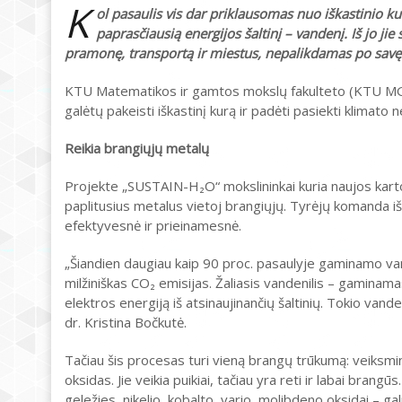
K
ol pasaulis vis dar priklausomas nuo iškastinio ku
paprasčiausią energijos šaltinį – vandenį. Iš jo jie s
pramonę, transportą ir miestus, nepalikdamas po savę
KTU Matematikos ir gamtos mokslų fakulteto (KTU MGMF)
galėtų pakeisti iškastinį kurą ir padėti pasiekti klimato 
Reikia brangiųjų metalų
Projekte „SUSTAIN-H₂O“ mokslininkai kuria naujos kartos k
paplitusius metalus vietoj brangiųjų. Tyrėjų komanda iš
efektyvesnė ir prieinamesnė.
„Šiandien daugiau kaip 90 proc. pasaulyje gaminamo van
milžiniškas CO₂ emisijas. Žaliasis vandenilis – gaminama
elektros energiją iš atsinaujinančių šaltinių. Tokio vand
dr. Kristina Bočkutė.
Tačiau šis procesas turi vieną brangų trūkumą: veiksminga
oksidas. Jie veikia puikiai, tačiau yra reti ir labai brang
geležies, nikelio, kobalto, vario, molibdeno oksidai – gali