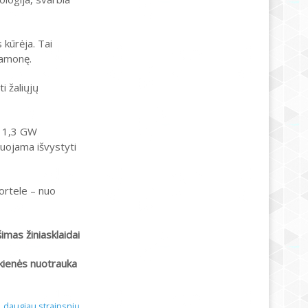
 kūrėja. Tai
ramonę.
i žaliųjų
t 1,3 GW
nuojama išvystyti
kortele – nuo
imas žiniasklaidai
kienės nuotrauka
daugiau straipsnių