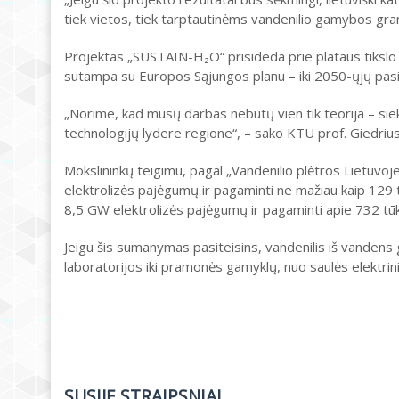
tiek vietos, tiek tarptautinėms vandenilio gamybos gran
Projektas „SUSTAIN-H₂O“ prisideda prie plataus tikslo –
sutampa su Europos Sąjungos planu – iki 2050-ųjų pasiek
„Norime, kad mūsų darbas nebūtų vien tik teorija – siek
technologijų lydere regione“, – sako KTU prof. Giedrius
Mokslininkų teigimu, pagal „Vandenilio plėtros Lietuvoj
elektrolizės pajėgumų ir pagaminti ne mažiau kaip 129 t
8,5 GW elektrolizės pajėgumų ir pagaminti apie 732 tūk
Jeigu šis sumanymas pasiteisins, vandenilis iš vandens gal
laboratorijos iki pramonės gamyklų, nuo saulės elektrini
SUSIJĘ STRAIPSNIAI