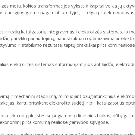
olizės metu, kokios transformacijos vyksta ir kaip tai veikia jų akt
arios energijos galime pagaminti ateityje“, – teigia projekto vado
et ir realių katalizatorių integravimas į elektrolizės sistemas. Jo me
 laidžių padėklų panaudojimą, nanostruktūrų optimizavimą ar elektr
aktyvumo ir stabilumo rezultatai taptų praktiškai pritaikomi realios
ealias elektrolizės sistemas suformuojant juos ant laidžių elektrodų
vimą ir mechaninį stabilumą, formuojant daugiafunkcinius elektrodu
kcijas, kartu pritaikant elektrolito sudėtį ir pH katalizatorius opt
os elektrodų plokštės sujungiamos į didesnius blokus, būtų galima
ir ekonominį pritaikomumą realiose gamybos sąlygose.
atalizatoriai galėtų tapti eksportuojama žaliosios energetikos techn