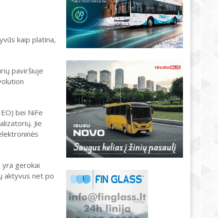
vūs kaip platina,
ių paviršiuje
volution
 HEO) bei NiFe
izatorių. Jie
elektroninės
s yra gerokai
tų aktyvus net po