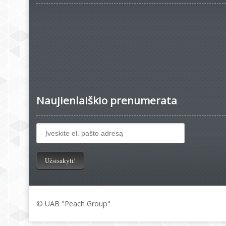
Naujienlaiškio prenumerata
© UAB "Peach Group"