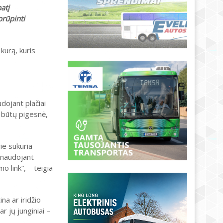
atį
prūpinti
kurą, kuris
dojant plačiai
i būtų pigesnė,
ie sukuria
, naudojant
o link“, – teigia
na ar iridžio
r jų junginiai –