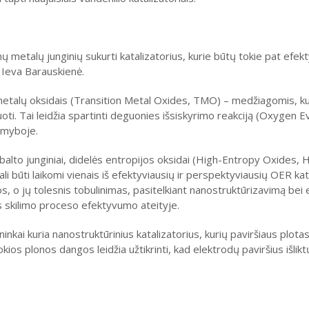
etalų junginių sukurti katalizatorius, kurie būtų tokie pat efekty
 Ieva Barauskienė.
talų oksidais (Transition Metal Oxides, TMO) – medžiagomis, kur
uoti. Tai leidžia spartinti deguonies išsiskyrimo reakciją (Oxygen E
amyboje.
obalto junginiai, didelės entropijos oksidai (High-Entropy Oxides,
būti laikomi vienais iš efektyviausių ir perspektyviausių OER katal
s, o jų tolesnis tobulinimas, pasitelkiant nanostruktūrizavimą bei 
ns skilimo proceso efektyvumo ateityje.
inkai kuria nanostruktūrinius katalizatorius, kurių paviršiaus plota
kios plonos dangos leidžia užtikrinti, kad elektrodų paviršius išlik