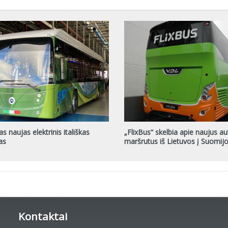
as naujas elektrinis itališkas
„FlixBus“ skelbia apie naujus a
as
maršrutus iš Lietuvos į Suomij
Kontaktai