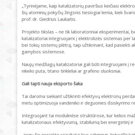
„Tyrinėjame, kaip katalizatorių paviršius keičiasi elektr
šių atominių pokyčių žingsnis tiesiogiai lemia, kiek šv
prof. dr. Giedrius Laukaitis.
Projekto tikslas – ne tik laboratoriniai eksperimentai, b
katalizatoriai integruojami į elektrolizės sistemas per
bei tokių sistemų plėtrą, taip užtikrinant, kad pasiekti 
gamybos sistemose.
Naujų medžiagų katalizatoriai gali būti integruojami į r
nikelio puta, titano tinkleliai ar grafeno sluoksniai.
Gali tapti nauja eksporto šaka
Tai daroma siekiant užtikrinti efektyvų elektronų perda
metu optimizuoja vandenilio ir deguonies išsiskyrimo rea
Integruojant tai modulinėse struktūrose, kur kelios maž
katalizatoriaus efektyvumą, stabilumą bei energetinį 
„Jeigu šio projekto rezultatai bus sėkmingi, lietuviški k