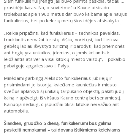
Šiam funikulieriui įrengti jau buvo paimta paskola, tačiau …
prasidėjo karas. Na, o sovietmečiu Kaune atsirado
troleibusai: apie 1960 metus dar buvo kalbama apie naujus
funikulierius, bet po kelerių metų šios idėjos atsisakyta.
„Reikia pripažinti, kad funikulierius – technikos paveldas,
traukiantis nemažai turistų. Aišku, norėtųsi, kad Lietuva
gebėtų labiau išvystyti turizmą ir parodyti, kad priemonės
ant bėgių yra unikalios, įdomios, o jomis keliantis ir
leidžiantis atsiveria visai kitokių miesto vaizdų“, – pokalbio
pabaigoje apgailestavo J. Palys.
Minėdami garbingą Aleksoto funikulieriaus jubiliejų ir
prisimindami jo istoriją, kviečiame kauniečius ir miesto
svečius aplankyti šį unikalų tarpukario objektą, pakilti juo į
kalną ir apžvelgti iš viršaus Kauno centrą bei senamiestį.
Kainuoja nedaug, o įspūdžiai tikrai kitokie nei važiuojant
automobiliu.
Šiandien, gruodžio 5 dieną, funikulieriumi bus galima
pasikelti nemokamai – tai dovana ištikimiems keleiviams