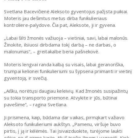
Svetlana Bacevičienė Aleksoto gyventojus pažįsta puikiai.
Moteris jau dešimtus metus dirba funikulieriaus
kontroliere-palydove. Čia pat, Aleksote, ji ir gyvena.
„Labai šilti žmonės važiuoja – vietiniai, savi, labai malonūs.
Žinokite, ilsiuosi dirbdama tokį darbą – ne darbas, o
malonumas“, – greitakalbe beria pašnekovė.
Moteris lengvai randa kalbą su visais, labai geranoriška,
trumpai kelionei funikulieriumi su šypsena priimanti ir vietinį
gyventoją, ir svečią.
„Aišku, norėtųsi daugiau keleivių. Kad žmonės susipažintų
su tokia transporto priemone. Atvykite ir jūs, būtinai
pavešime“, – ragina Svetlana.
Ji prisimena, kaip, būdama dar vaikas, pirmąkart važiavo
Aleksoto funikulieriumi aukštyn. „Pamenu, viršuje buvo
pirtis, į ją ir kėlėmės. Tai įsivaizduokite, turėjome laukti
eilėje, ne iš pirmo karto, tik iš trečio įlipom į vagonėlį. Kiek