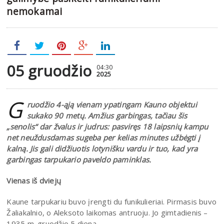
nemokamai
05 gruodžio
04:30
2025
G
ruodžio 4-ąją vienam ypatingam Kauno objektui
sukako 90 metų. Amžius garbingas, tačiau šis
„senolis“ dar žvalus ir judrus: pasviręs 18 laipsnių kampu
net neuždusdamas sugeba per kelias minutes užbėgti į
kalną. Jis gali didžiuotis lotynišku vardu ir tuo, kad yra
garbingas tarpukario paveldo paminklas.
Vienas iš dviejų
Kaune tarpukariu buvo įrengti du funikulieriai. Pirmasis buvo
Žaliakalnio, o Aleksoto laikomas antruoju. Jo gimtadienis –
1935 m. gruodžio 5 diena.