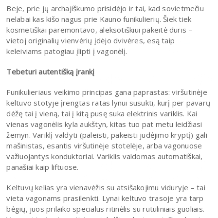
Beje, prie jų archajiškumo prisidėjo ir tai, kad sovietmečiu
nelabai kas kišo nagus prie Kauno funikulierių. Šiek tiek
kosmetiškai paremontavo, aleksotiškiui pakeitė duris –
vietoj originalių vienvėrių įdėjo dvivėres, esą taip
keleiviams patogiau įlipti į vagonėlį.
Tebeturi autentišką įrankį
Funikulieriaus veikimo principas gana paprastas: viršutinėje
keltuvo stotyje įrengtas ratas lynui susukti, kurį per pavarų
dėžę tai į vieną, tai į kitą pusę suka elektrinis variklis. Kai
vienas vagonėlis kyla aukštyn, kitas tuo pat metu leidžiasi
žemyn. Variklį valdyti (paleisti, pakeisti judėjimo kryptį) gali
mašinistas, esantis viršutinėje stotelėje, arba vagonuose
važiuojantys konduktoriai. Variklis valdomas automatiškai,
panašiai kaip liftuose.
Keltuvų kelias yra vienavėžis su atsišakojimu viduryje – tai
vieta vagonams prasilenkti. Lynai keltuvo trasoje yra tarp
bėgių, juos prilaiko specialus ritinėlis su rutuliniais guoliais.