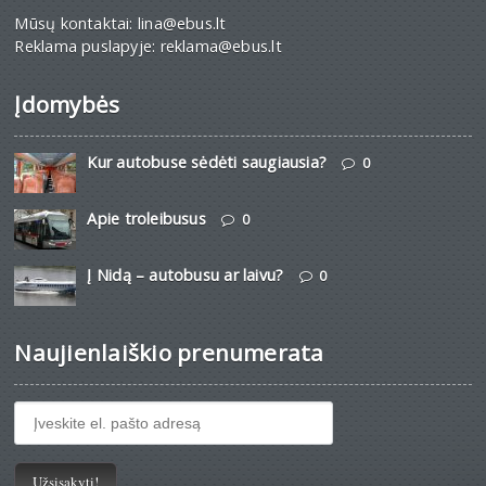
Mūsų kontaktai: lina@ebus.lt
Reklama puslapyje: reklama@ebus.lt
Įdomybės
Kur autobuse sėdėti saugiausia?
0
Apie troleibusus
0
Į Nidą – autobusu ar laivu?
0
Naujienlaiškio prenumerata