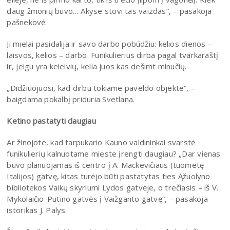
daug žmonių buvo… Akyse stovi tas vaizdas“, – pasakoja
pašnekovė.
Ji mielai pasidalija ir savo darbo pobūdžiu: kelios dienos –
laisvos, kelios – darbo. Funikulierius dirba pagal tvarkaraštį
ir, jeigu yra keleivių, kelia juos kas dešimt minučių.
„Didžiuojuosi, kad dirbu tokiame paveldo objekte“, –
baigdama pokalbį priduria Svetlana.
Ketino pastatyti daugiau
Ar žinojote, kad tarpukario Kauno valdininkai svarstė
funikulierių kalnuotame mieste įrengti daugiau? „Dar vienas
buvo planuojamas iš centro į A. Mackevičiaus (tuometę
Italijos) gatvę, kitas turėjo būti pastatytas ties Ąžuolyno
bibliotekos Vaikų skyriumi Lydos gatvėje, o trečiasis – iš V.
Mykolaičio-Putino gatvės į Vaižganto gatvę“, – pasakoja
istorikas J. Palys.