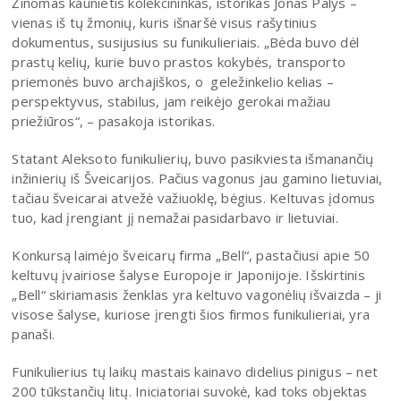
Žinomas kaunietis kolekcininkas, istorikas Jonas Palys –
vienas iš tų žmonių, kuris išnaršė visus rašytinius
dokumentus, susijusius su funikulieriais. „Bėda buvo dėl
prastų kelių, kurie buvo prastos kokybės, transporto
priemonės buvo archajiškos, o geležinkelio kelias –
perspektyvus, stabilus, jam reikėjo gerokai mažiau
priežiūros“, – pasakoja istorikas.
Statant Aleksoto funikulierių, buvo pasikviesta išmanančių
inžinierių iš Šveicarijos. Pačius vagonus jau gamino lietuviai,
tačiau šveicarai atvežė važiuoklę, bėgius. Keltuvas įdomus
tuo, kad įrengiant jį nemažai pasidarbavo ir lietuviai.
Konkursą laimėjo šveicarų firma „Bell“, pastačiusi apie 50
keltuvų įvairiose šalyse Europoje ir Japonijoje. Išskirtinis
„Bell“ skiriamasis ženklas yra keltuvo vagonėlių išvaizda – ji
visose šalyse, kuriose įrengti šios firmos funikulieriai, yra
panaši.
Funikulierius tų laikų mastais kainavo didelius pinigus – net
200 tūkstančių litų. Iniciatoriai suvokė, kad toks objektas