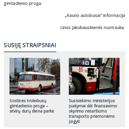
gimtadienio proga.
„Kauno autobusai” informacija
Linos Jakubauskienės nuotrauka
SUSIJĘ STRAIPSNIAI
Sostinės troleibusų
Susisiekimo ministerijos
gimtadienio proga –
įsakymai dėl finansavimo
atvirų durų diena parke
skyrimo netaršioms
transporto priemonėms
įsigyti