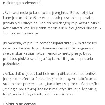
ir eksterjero elementai.
„Šveicarai mokėjo kurti tokius įrenginius. Beje, netgi kai
kurie įrankiai išliko iš Smetonos laikų. Yra toks specialus
įrankis lynui suvynioti, kad šis nepabėgtų kaip kasytė. Sunku
net patikėti, kad šis įrankis medinis ir iki šiol geros būklės“, –
žino buvęs mašinistas.
Jis pamena, kaip buvo remontuojami didieji 2 m diametro
ratai, traukiantys lyną. „Buvome nuėmę tuos originalius
šveicariškus ketaus ratus, remonto metu prie jų buvo
pridėtos plokštės, kad galėtų tarnauti ilgiau“, – priduria
pašnekovas.
„Aišku, didžiuojuosi, kad tiek metų dirbau tokio autentiško
įrenginio mašinistu. Žinau daug anekdotų, vis kalbėdamas
su kuo nors primenu, kad „funikulierius“ prancūziškai reiškia
„melagį“, nors tikroji žodžio kilmė lotyniška ir reiškia virvę,
lyną“, – žino buvęs funikulieriaus mašinistas.
Poilsis, o ne darbas