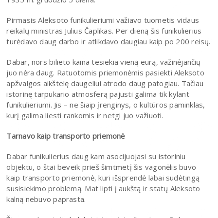
Pirmasis Aleksoto funikulieriumi važiavo tuometis vidaus
reikalų ministras Julius Čaplikas. Per dieną šis funikulierius
turėdavo daug darbo ir atlikdavo daugiau kaip po 200 reisų.
Dabar, nors bilieto kaina tesiekia vieną eurą, važinėjančių
juo nėra daug. Ratuotomis priemonėmis pasiekti Aleksoto
apžvalgos aikštelę daugeliui atrodo daug patogiau. Tačiau
istorinę tarpukario atmosferą pajusti galima tik kylant
funikulieriumi. Jis – ne šiaip įrenginys, o kultūros paminklas,
kurį galima liesti rankomis ir netgi juo važiuoti.
Tarnavo kaip transporto priemonė
Dabar funikulierius daug kam asocijuojasi su istoriniu
objektu, o štai beveik prieš šimtmetį šis vagonėlis buvo
kaip transporto priemonė, kuri išsprendė labai sudėtingą
susisiekimo problemą. Mat lipti į aukštą ir statų Aleksoto
kalną nebuvo paprasta.