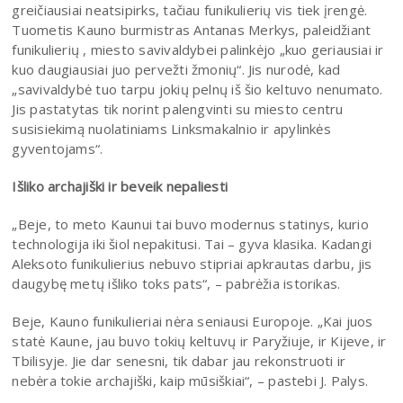
greičiausiai neatsipirks, tačiau funikulierių vis tiek įrengė.
Tuometis Kauno burmistras Antanas Merkys, paleidžiant
funikulierių , miesto savivaldybei palinkėjo „kuo geriausiai ir
kuo daugiausiai juo pervežti žmonių“. Jis nurodė, kad
„savivaldybė tuo tarpu jokių pelnų iš šio keltuvo nenumato.
Jis pastatytas tik norint palengvinti su miesto centru
susisiekimą nuolatiniams Linksmakalnio ir apylinkės
gyventojams“.
Išliko archajiški ir beveik nepaliesti
„Beje, to meto Kaunui tai buvo modernus statinys, kurio
technologija iki šiol nepakitusi. Tai – gyva klasika. Kadangi
Aleksoto funikulierius nebuvo stipriai apkrautas darbu, jis
daugybę metų išliko toks pats“, – pabrėžia istorikas.
Beje, Kauno funikulieriai nėra seniausi Europoje. „Kai juos
statė Kaune, jau buvo tokių keltuvų ir Paryžiuje, ir Kijeve, ir
Tbilisyje. Jie dar senesni, tik dabar jau rekonstruoti ir
nebėra tokie archajiški, kaip mūsiškiai“, – pastebi J. Palys.