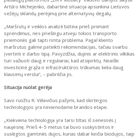
Artūro Michejenko, dabartinė situacija apsunkina Lietuvos
vežėjų sklandų perėjimą prie alternatyvių degalų.
„Maršrutų ir veiklos analizė būtina prieš priimant
sprendimus, nes priešingu atveju tokios transporto
priemonės gali tapti rimta problema. Pagal kliento
maršrutus galime pateikti rekomendacijas, tačiau svarbu
įvertinti ir darbo tipą. Pavyzdžiui, dujinis ar elektrinis vilkikas
turi važiuoti daug ir reguliariai, kad atsipirktų. Neaiški
investicinė grąža ir infrastruktūros trūkumas kelia daug
klausimų verslui“, – pabrėžia jis.
Situacija nuolat gerėja
Savo ruožtu R. Vėlavičius pažymi, kad skirtingos
technologijos yra nevienodame brandos etape.
„Kiekviena technologija yra tarsi tiltas iš senesnės į
naujesnę. Prieš 4–5 metus tai buvo suskystintos ir
suslėgtos gamtinės dujos, kurias dabar keičia biodujos, taip