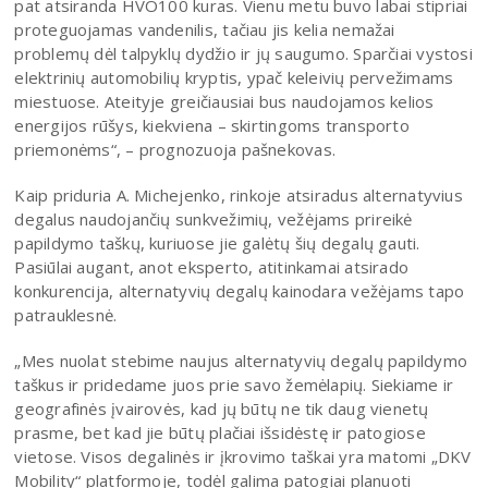
pat atsiranda HVO100 kuras. Vienu metu buvo labai stipriai
proteguojamas vandenilis, tačiau jis kelia nemažai
problemų dėl talpyklų dydžio ir jų saugumo. Sparčiai vystosi
elektrinių automobilių kryptis, ypač keleivių pervežimams
miestuose. Ateityje greičiausiai bus naudojamos kelios
energijos rūšys, kiekviena – skirtingoms transporto
priemonėms“, – prognozuoja pašnekovas.
Kaip priduria A. Michejenko, rinkoje atsiradus alternatyvius
degalus naudojančių sunkvežimių, vežėjams prireikė
papildymo taškų, kuriuose jie galėtų šių degalų gauti.
Pasiūlai augant, anot eksperto, atitinkamai atsirado
konkurencija, alternatyvių degalų kainodara vežėjams tapo
patrauklesnė.
„Mes nuolat stebime naujus alternatyvių degalų papildymo
taškus ir pridedame juos prie savo žemėlapių. Siekiame ir
geografinės įvairovės, kad jų būtų ne tik daug vienetų
prasme, bet kad jie būtų plačiai išsidėstę ir patogiose
vietose. Visos degalinės ir įkrovimo taškai yra matomi „DKV
Mobility“ platformoje, todėl galima patogiai planuoti