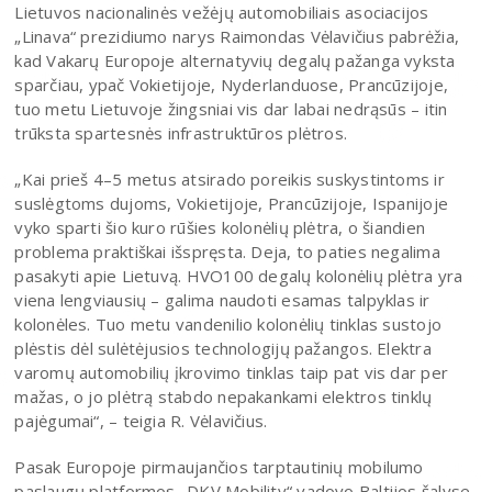
Lietuvos nacionalinės vežėjų automobiliais asociacijos
„Linava“ prezidiumo narys Raimondas Vėlavičius pabrėžia,
kad Vakarų Europoje alternatyvių degalų pažanga vyksta
sparčiau, ypač Vokietijoje, Nyderlanduose, Prancūzijoje,
tuo metu Lietuvoje žingsniai vis dar labai nedrąsūs – itin
trūksta spartesnės infrastruktūros plėtros.
„Kai prieš 4–5 metus atsirado poreikis suskystintoms ir
suslėgtoms dujoms, Vokietijoje, Prancūzijoje, Ispanijoje
vyko sparti šio kuro rūšies kolonėlių plėtra, o šiandien
problema praktiškai išspręsta. Deja, to paties negalima
pasakyti apie Lietuvą. HVO100 degalų kolonėlių plėtra yra
viena lengviausių – galima naudoti esamas talpyklas ir
kolonėles. Tuo metu vandenilio kolonėlių tinklas sustojo
plėstis dėl sulėtėjusios technologijų pažangos. Elektra
varomų automobilių įkrovimo tinklas taip pat vis dar per
mažas, o jo plėtrą stabdo nepakankami elektros tinklų
pajėgumai“, – teigia R. Vėlavičius.
Pasak Europoje pirmaujančios tarptautinių mobilumo
paslaugų platformos „DKV Mobility“ vadovo Baltijos šalyse