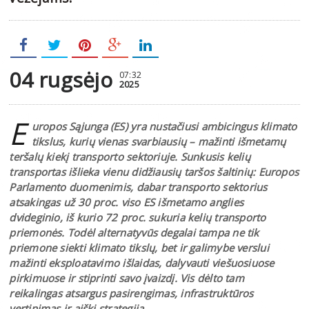
04 rugsėjo
07:32
2025
E
uropos Sąjunga (ES) yra nustačiusi ambicingus klimato
tikslus, kurių vienas svarbiausių – mažinti išmetamų
teršalų kiekį transporto sektoriuje. Sunkusis kelių
transportas išlieka vienu didžiausių taršos šaltinių: Europos
Parlamento duomenimis, dabar transporto sektorius
atsakingas už 30 proc. viso ES išmetamo anglies
dvideginio, iš kurio 72 proc. sukuria kelių transporto
priemonės. Todėl alternatyvūs degalai tampa ne tik
priemone siekti klimato tikslų, bet ir galimybe verslui
mažinti eksploatavimo išlaidas, dalyvauti viešuosiuose
pirkimuose ir stiprinti savo įvaizdį. Vis dėlto tam
reikalingas atsargus pasirengimas, infrastruktūros
vertinimas ir aiški strategija.