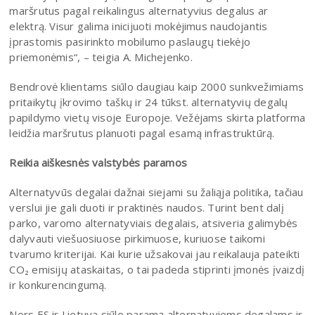
maršrutus pagal reikalingus alternatyvius degalus ar
elektrą. Visur galima inicijuoti mokėjimus naudojantis
įprastomis pasirinkto mobilumo paslaugų tiekėjo
priemonėmis“, – teigia A. Michejenko.
Bendrovė klientams siūlo daugiau kaip 2000 sunkvežimiams
pritaikytų įkrovimo taškų ir 24 tūkst. alternatyvių degalų
papildymo vietų visoje Europoje. Vežėjams skirta platforma
leidžia maršrutus planuoti pagal esamą infrastruktūrą.
Reikia aiškesnės valstybės paramos
Alternatyvūs degalai dažnai siejami su žaliąja politika, tačiau
verslui jie gali duoti ir praktinės naudos. Turint bent dalį
parko, varomo alternatyviais degalais, atsiveria galimybės
dalyvauti viešuosiuose pirkimuose, kuriuose taikomi
tvarumo kriterijai. Kai kurie užsakovai jau reikalauja pateikti
CO₂ emisijų ataskaitas, o tai padeda stiprinti įmonės įvaizdį
ir konkurencingumą.
Nors ES ir Lietuva siūlo paramą alternatyviems degalams ir