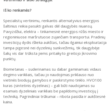
Iš ko renkamės?
Specialistų vertinimu, renkantis alternatyvius energijos
šaltinius reikia pasukti galvas dėl daugybės niuansų.
Pavyzdžiui, elektra – tinkamesnė energijos rūšis miesto ir
regioniniuose maršrutuose zujančiam transportui. Pradinių
investicijų dydis išlieka aukštas, tačiau ilgainiui eksploatacija
tampa pigesnė nei dyzelinių sunkvežimių, tik daugybėje
šalių vis dar trūksta jiems pritaikyto greitojo įkrovimo
punktų.
Biometanas – suderinamas su dabar gaminamais vidaus
degimo varikliais, tačiau jo naudojimas priklauso nuo
vietinės biodujų gamybos ir paskirstymo tinklo. HVO100
kuras (sintetinis dyzelinas) – gali būti naudojamas su
esamais dyzeliniais varikliais be papildomų investicijų į
techniką. Pagrindiniai trūkumai – ribota pasiūla ir aukštesnė
kaina.