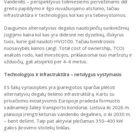
Vandenilis – perspektyvus tolimiesiems pervežimams dėl
greito papildymo ir ilgo nuvažiuojamo atstumo, tačiau
infrastruktūra ir technologijos kol kas yra tebevystomos.
Daugumos alternatyvius degalus naudojančių sunkvežimių
įsigijimo kaina kol kas yra didesnė nei dyzelinių, išskyrus
tuos, kurie gali naudoti HVO100. Tačiau bendrosios
nuosavybės kainos (angl. Total cost of ownership, TCO)
analizės rodo, kad investicijos, priklausomai nuo maršrutų ir
užduočių, gali atsipirkti per 4–6 metus.
Technologijos ir infrastruktūra – netolygus vystymasis
ES šalių vyriausybės yra įpareigotos sparčiai plėtoti
alternatyvių degalų tiekimo infrastruktūrą. Kartu su
privačiomis iniciatyvomis Europoje pradeda formuotis
vadinamieji žalieji transporto koridoriai. Lietuva iki 2026 m.
planuoja įrengti keturias vandenilio degalines, o iki 2030 m.
– bent dešimt. Taip pat aktyviai plečiamas 350–400 kW
galios įkrovimo stotelių tinklas.