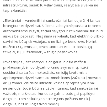
infrastruktūrai, pasak R. Vėlavičiaus, realybėje ji veikia ne
taip sklandžiai.
„Elektriniai ir vandeniliniai sunkvežimiai kainuoja 2–4 kartus
brangiau nei dyzeliniai. Siūloma valstybinė paskata tokiems
automobiliams įsigyti, tačiau sąlygos ir reikalavimai turi būti
aiškūs bei paprasti. Negalima reikalauti, kad elektrinio vilkiko
savininku būtų tik vežėjas, o ne lizingo bendrovė. Norint
mažinti CO₂ emisijas, investuoti turi visi – ir paslaugų
teikėjai, ir jų užsakovai“, – teigia pašnekovas.
Investicijos į alternatyvius degalus leidžia mažinti
priklausomybę nuo dyzelino kainų svyravimų, riziką
susidurti su taršos mokesčiais, emisijų kvotomis ar
apribojimais dyzeliniams automobiliams įvažiuoti į miestus
ar jų zonas. Vis dėlto infrastruktūros aprėptis yra labai
nevienoda, todėl būtinas užtikrintumas, kad sunkvežimiai
važiuotų maršrutais, kuriuose galima patogiai papildyti
degalus. Tam reikalingas strateginis požiūris ne tik į
degalus, bet ir į logistikos modelį.