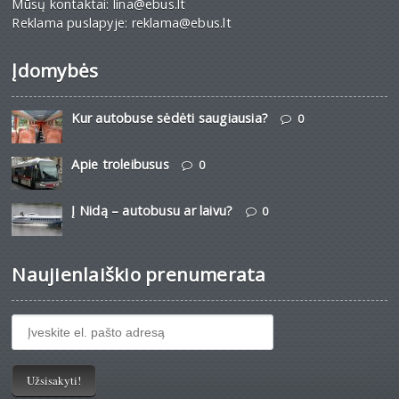
Mūsų kontaktai: lina@ebus.lt
Reklama puslapyje: reklama@ebus.lt
Įdomybės
Kur autobuse sėdėti saugiausia?
0
Apie troleibusus
0
Į Nidą – autobusu ar laivu?
0
Naujienlaiškio prenumerata