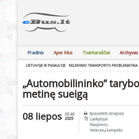
Pradinis
Apie Mus
Tvarkaraščiai
Archyvas
LIETUVOJE IR PASAULYJE
KELEIVINIO TRANSPORTO PROBLEMATIKA
„Automobilininko“ tarybos
metinę sueigą
08 liepos
Spausdinti straipsnį
03:40
2025
Lankytojai
Naujienos
Veteranų kampelis