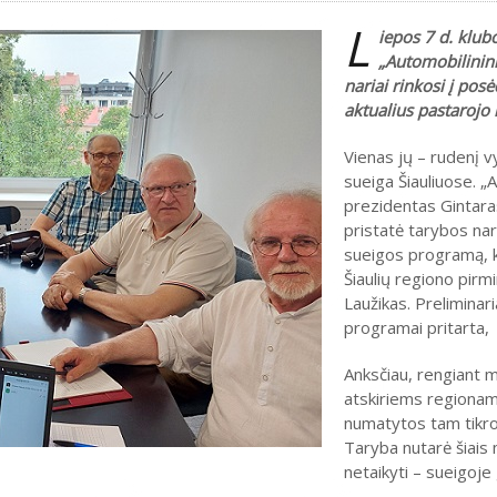
L
iepos 7 d. klub
„Automobilinin
nariai rinkosi į posė
aktualius pastarojo
Vienas jų – rudenį v
sueiga Šiauliuose. „
prezidentas Gintara
pristatė tarybos n
sueigos programą, k
Šiaulių regiono pirmi
Laužikas. Preliminar
programai pritarta,
Anksčiau, rengiant 
atskiriems regiona
numatytos tam tikro
Taryba nutarė šiais
netaikyti – sueigoje