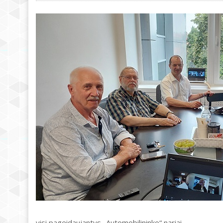
visi pageidaujantys „Automobilininko“ nariai.