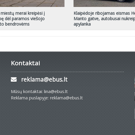
 miestų merai kreipėsi į
Klaipėdoje ribojamas eismas H
bę dėl paramos viešojo
Manto gatve, autobusai nukrei
rto bendrovėms
apylanka
Kontaktai
reklama@ebus.lt
Mūsų kontaktai: lina@ebus.lt
Reklama puslapyje: reklama@ebus.lt