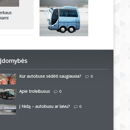
erkaus
piami
Įdomybės
Kur autobuse sėdėti saugiausia?
0
Apie troleibusus
0
Į Nidą – autobusu ar laivu?
0