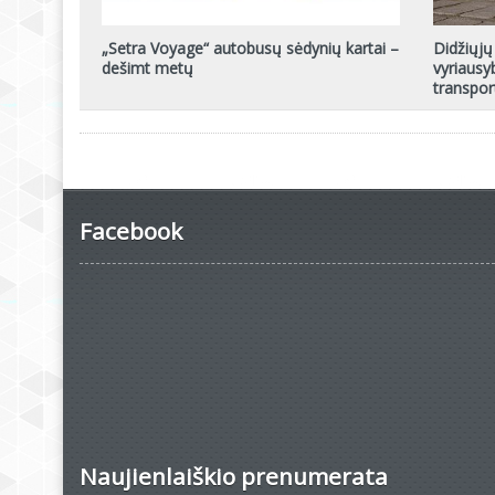
„Setra Voyage“ autobusų sėdynių kartai –
Didžiųjų
dešimt metų
vyriausy
transpo
Facebook
Naujienlaiškio prenumerata