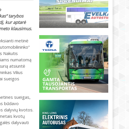
o
kas“ tarybos
dį, kur aptarė
 meto klausimus.
yksianti metinė
Automobilininko“
s Nakutis
ariams numatomą
urią atsiuntė
ninkas Vilius
iai sueigos
metines sueigas,
ms būdavo
s dalyvių kvotos.
 metais kvotų
 galės dalyvauti