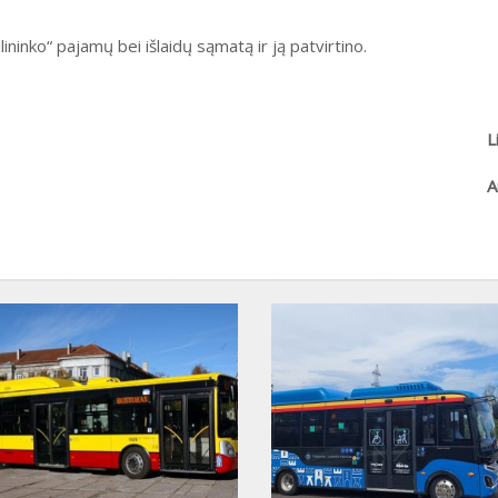
ininko“ pajamų bei išlaidų sąmatą ir ją patvirtino.
L
A