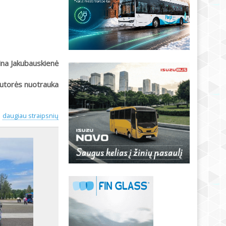
ina Jakubauskienė
utorės nuotrauka
daugiau straipsnių