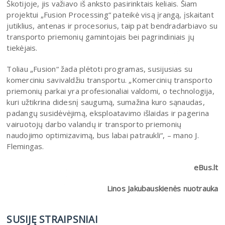
Škotijoje, jis važiavo iš anksto pasirinktais keliais. Šiam
projektui „Fusion Processing“ pateikė visą įrangą, įskaitant
jutiklius, antenas ir procesorius, taip pat bendradarbiavo su
transporto priemonių gamintojais bei pagrindiniais jų
tiekėjais.
Toliau „Fusion“ žada plėtoti programas, susijusias su
komerciniu savivaldžiu transportu. „Komercinių transporto
priemonių parkai yra profesionaliai valdomi, o technologija,
kuri užtikrina didesnį saugumą, sumažina kuro sąnaudas,
padangų susidėvėjimą, eksploatavimo išlaidas ir pagerina
vairuotojų darbo valandų ir transporto priemonių
naudojimo optimizavimą, bus labai patraukli“, – mano J.
Flemingas.
eBus.lt
Linos Jakubauskienės nuotrauka
SUSIJĘ STRAIPSNIAI