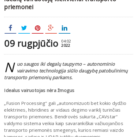
priemonei
09 rugpjūčio
04:02
2022
N
uo saugos iki degalų taupymo – autonominio
vairavimo technologija siūlo daugybę patobulinimų
transporto priemonių parkams.
Idealus vairuotojas nėra žmogus
„Fusion Processing“ gali „autonomizuoti bet kokio dydžio
elektrines, hibridines ar vidaus degimo variklį turinčias
transporto priemones. Bendrovės sukurta „CAVstar“
valdymo sistema veikia kaip savarankiškai važiuojančios
transporto priemonės smegenys, kurios remiasi vaizdo
kameros, radaro ir LiDAR jutiklių duomenimis.