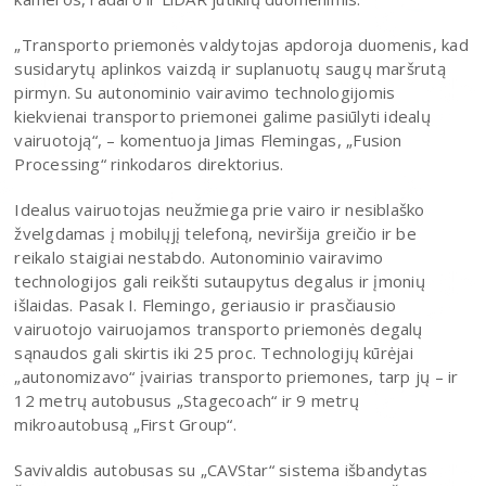
„Transporto priemonės valdytojas apdoroja duomenis, kad
susidarytų aplinkos vaizdą ir suplanuotų saugų maršrutą
pirmyn. Su autonominio vairavimo technologijomis
kiekvienai transporto priemonei galime pasiūlyti idealų
vairuotoją“, – komentuoja Jimas Flemingas, „Fusion
Processing“ rinkodaros direktorius.
Idealus vairuotojas neužmiega prie vairo ir nesiblaško
žvelgdamas į mobilųjį telefoną, neviršija greičio ir be
reikalo staigiai nestabdo. Autonominio vairavimo
technologijos gali reikšti sutaupytus degalus ir įmonių
išlaidas. Pasak I. Flemingo, geriausio ir prasčiausio
vairuotojo vairuojamos transporto priemonės degalų
sąnaudos gali skirtis iki 25 proc. Technologijų kūrėjai
„autonomizavo“ įvairias transporto priemones, tarp jų – ir
12 metrų autobusus „Stagecoach“ ir 9 metrų
mikroautobusą „First Group“.
Savivaldis autobusas su „CAVStar“ sistema išbandytas