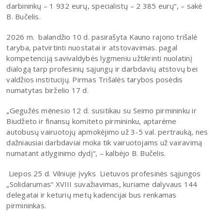
darbininkų – 1 932 eurų, specialistų – 2 385 eurų“, – sakė
B. Bučelis.
2026 m. balandžio 10 d. pasirašyta Kauno rajono trišalė
taryba, patvirtinti nuostatai ir atstovavimas. pagal
kompetenciją savivaldybės lygmeniu užtikrinti nuolatinį
dialogą tarp profesinių sąjungų ir darbdavių atstovų bei
valdžios institucijų. Pirmas Trišalės tarybos posėdis
numatytas birželio 17 d.
„Gegužės mėnesio 12 d. susitikau su Seimo pirmininku ir
Biudžeto ir finansų komiteto pirmininku, aptarėme
autobusų vairuotojų apmokėjimo už 3-5 val. pertrauką, nes
dažniausiai darbdaviai moka tik vairuotojams už vairavimą
numatant atlyginimo dydį“, – kalbėjo B. Bučelis.
Liepos 25 d. Vilniuje įvyks Lietuvos profesinės sąjungos
„Solidarumas“ XVIII suvažiavimas, kuriame dalyvaus 144
delegatai ir keturių metų kadencijai bus renkamas
pirmininkas.