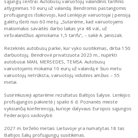
sąjungų centrai. Autobusų vairuotojų valandinis tarifinis
atlyginimas 10 eurų už valandą. Bendromis pastangomis
profsąjungos išsikovojo, kad Lenkijoje vairuotojai į pensiją
galėtų išeiti nuo 60 metų. „Sutarėme, kad vairuotojams
maksimalus savaitės darbo laikas yra 48 val., už
viršvalandžius apmokama 1,5 tarifu“, – sakė A. Janiszak.
Rezeknės autobusų parke, kur vyko susitikimas, dirba 150
darbuotojų. Bendrovė privatizuota 2023 m., nupirkti
autobusai MAN, MERSEDES, TEMSA. Autobusų
vairuotojams mokama 10 eurų už valandą ir šiuo metu
vairuotojų netrūksta, vairuotojų vidutinis amžius – 55
metai.
Susirinkusieji aptarėme rezultatus Baltijos šalyse. Lenkijos
profsąjungos pakvietė į spalio 6 d. Poznanės mieste
vyksiančią konferenciją, kurioje dalyvaus Europos sąjungos
Federacijos vadovybė.
2027 m. birželio metais Lietuvoje yra numatytas 18 tas
Baltijos šalių profsąjungų susitikimas.