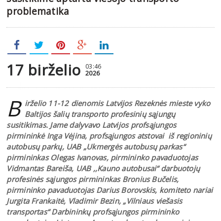
problematika
17 birželio
03:46
2026
B
irželio 11-12 dienomis Latvijos Rezeknės mieste vyko
Baltijos šalių transporto profesinių sąjungų
susitikimas. Jame dalyvavo Latvijos profsąjungos
pirmininkė Inga Vėjina, profsąjungos atstovai iš regioninių
autobusų parkų, UAB „Ukmergės autobusų parkas“
pirmininkas Olegas Ivanovas, pirmininko pavaduotojas
Vidmantas Bareiša, UAB ,,Kauno autobusai“ darbuotojų
profesinės sąjungos pirmininkas Bronius Bučelis,
pirmininko pavaduotojas Darius Borovskis, komiteto nariai
Jurgita Frankaitė, Vladimir Bezin, „Vilniaus viešasis
transportas“ Darbininkų profsąjungos pirmininko