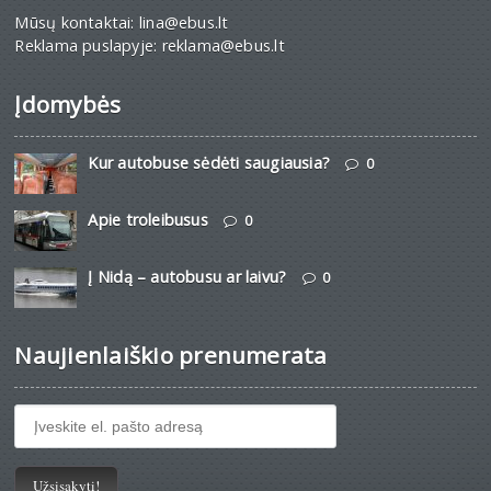
Mūsų kontaktai: lina@ebus.lt
Reklama puslapyje: reklama@ebus.lt
Įdomybės
Kur autobuse sėdėti saugiausia?
0
Apie troleibusus
0
Į Nidą – autobusu ar laivu?
0
Naujienlaiškio prenumerata