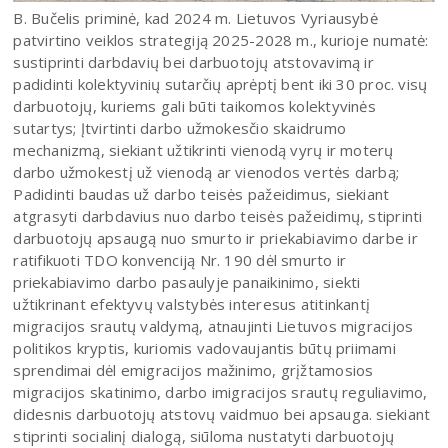
B. Bučelis priminė, kad 2024 m. Lietuvos Vyriausybė
patvirtino veiklos strategiją 2025-2028 m., kurioje numatė:
sustiprinti darbdavių bei darbuotojų atstovavimą ir
padidinti kolektyvinių sutarčių aprėptį bent iki 30 proc. visų
darbuotojų, kuriems gali būti taikomos kolektyvinės
sutartys; Įtvirtinti darbo užmokesčio skaidrumo
mechanizmą, siekiant užtikrinti vienodą vyrų ir moterų
darbo užmokestį už vienodą ar vienodos vertės darbą;
Padidinti baudas už darbo teisės pažeidimus, siekiant
atgrasyti darbdavius nuo darbo teisės pažeidimų, stiprinti
darbuotojų apsaugą nuo smurto ir priekabiavimo darbe ir
ratifikuoti TDO konvenciją Nr. 190 dėl smurto ir
priekabiavimo darbo pasaulyje panaikinimo, siekti
užtikrinant efektyvų valstybės interesus atitinkantį
migracijos srautų valdymą, atnaujinti Lietuvos migracijos
politikos kryptis, kuriomis vadovaujantis būtų priimami
sprendimai dėl emigracijos mažinimo, grįžtamosios
migracijos skatinimo, darbo imigracijos srautų reguliavimo,
didesnis darbuotojų atstovų vaidmuo bei apsauga. siekiant
stiprinti socialinį dialogą, siūloma nustatyti darbuotojų