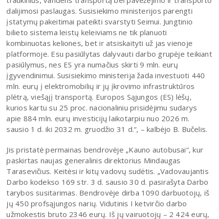
dalijimosi paslaugas. Susisiekimo ministerijos parengti
įstatymų pakeitimai pateikti svarstyti Seimui. Jungtinio
bilieto sistema leistų keleiviams ne tik planuoti
kombinuotas keliones, bet ir atsiskaityti už jas vienoje
platformoje. Esu pasiūlytas dalyvauti darbo grupėje teikiant
pasiūlymus, nes ES yra numačius skirti 9 mln. eurų
įgyvendinimui. Susisiekimo ministerija žada investuoti 440
mln. eurų į elektromobilių ir jų įkrovimo infrastruktūros
plėtrą, viešąjį transportą. Europos Sąjungos (ES) lėšų,
kurios kartu su 25 proc. nacionaliniu prisidėjimu sudarys
apie 884 mln. eurų investicijų laikotarpiu nuo 2026 m.
sausio 1 d. iki 2032 m. gruodžio 31 d.“, – kalbėjo B. Bučelis.
Jis pristatė permainas bendrovėje „Kauno autobusai“, kur
paskirtas naujas generalinis direktorius Mindaugas
Tarasevičius. Keitėsi ir kitų vadovų sudėtis. „Vadovaujantis
Darbo kodekso 169 str. 3 d. sausio 30 d. pasirašyta Darbo
tarybos susitarimas. Bendrovėje dirba 1090 darbuotojų, iš
jų 450 profsąjungos narių. Vidutinis I ketvirčio darbo
užmokestis bruto 2346 eurų. Iš jų vairuotojų – 2 424 eurų,