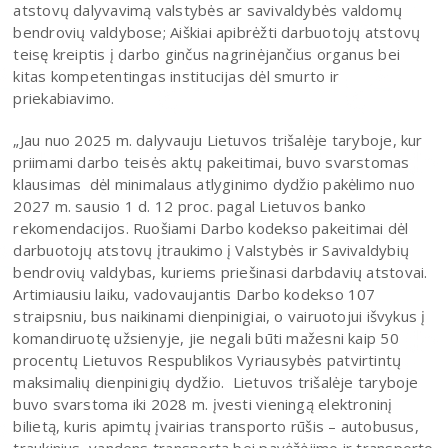
atstovų dalyvavimą valstybės ar savivaldybės valdomų
bendrovių valdybose; Aiškiai apibrėžti darbuotojų atstovų
teisę kreiptis į darbo ginčus nagrinėjančius organus bei
kitas kompetentingas institucijas dėl smurto ir
priekabiavimo.
„Jau nuo 2025 m. dalyvauju Lietuvos trišalėje taryboje, kur
priimami darbo teisės aktų pakeitimai, buvo svarstomas
klausimas dėl minimalaus atlyginimo dydžio pakėlimo nuo
2027 m. sausio 1 d. 12 proc. pagal Lietuvos banko
rekomendacijos. Ruošiami Darbo kodekso pakeitimai dėl
darbuotojų atstovų įtraukimo į Valstybės ir Savivaldybių
bendrovių valdybas, kuriems priešinasi darbdavių atstovai.
Artimiausiu laiku, vadovaujantis Darbo kodekso 107
straipsniu, bus naikinami dienpinigiai, o vairuotojui išvykus į
komandiruotę užsienyje, jie negali būti mažesni kaip 50
procentų Lietuvos Respublikos Vyriausybės patvirtintų
maksimalių dienpinigių dydžio. Lietuvos trišalėje taryboje
buvo svarstoma iki 2028 m. įvesti vieningą elektroninį
bilietą, kuris apimtų įvairias transporto rūšis – autobusus,
traukinius, vandens transportą bei pavėžėjimo ir transporto