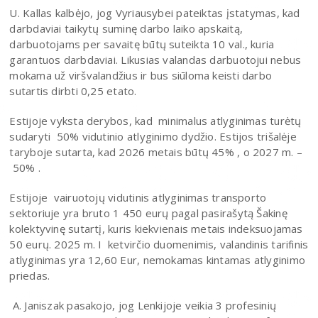
U. Kallas kalbėjo, jog Vyriausybei pateiktas įstatymas, kad
darbdaviai taikytų suminę darbo laiko apskaitą,
darbuotojams per savaitę būtų suteikta 10 val., kuria
garantuos darbdaviai. Likusias valandas darbuotojui nebus
mokama už viršvalandžius ir bus siūloma keisti darbo
sutartis dirbti 0,25 etato.
Estijoje vyksta derybos, kad minimalus atlyginimas turėtų
sudaryti 50% vidutinio atlyginimo dydžio. Estijos trišalėje
taryboje sutarta, kad 2026 metais būtų 45% , o 2027 m. –
50% .
Estijoje vairuotojų vidutinis atlyginimas transporto
sektoriuje yra bruto 1 450 eurų pagal pasirašytą Šakinę
kolektyvinę sutartį, kuris kiekvienais metais indeksuojamas
50 eurų. 2025 m. I ketvirčio duomenimis, valandinis tarifinis
atlyginimas yra 12,60 Eur, nemokamas kintamas atlyginimo
priedas.
A. Janiszak pasakojo, jog Lenkijoje veikia 3 profesinių