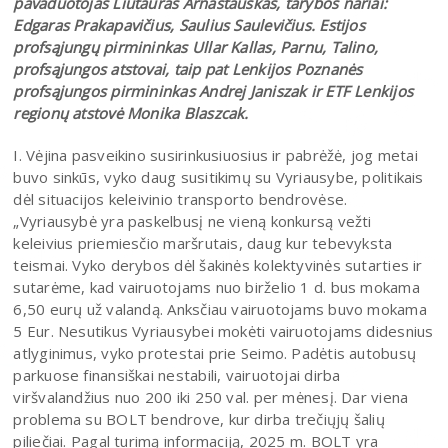
pavaduotojas Liutauras Arnastauskas, tarybos nariai:
Edgaras Prakapavičius, Saulius Saulevičius. Estijos
profsąjungų pirmininkas Ullar Kallas, Parnu, Talino,
profsąjungos atstovai, taip pat Lenkijos Poznanės
profsąjungos pirmininkas Andrej Janiszak ir ETF Lenkijos
regionų atstovė Monika Blaszcak.
I. Vėjina pasveikino susirinkusiuosius ir pabrėžė, jog metai
buvo sinkūs, vyko daug susitikimų su Vyriausybe, politikais
dėl situacijos keleivinio transporto bendrovėse.
„Vyriausybė yra paskelbusį ne vieną konkursą vežti
keleivius priemiesčio maršrutais, daug kur tebevyksta
teismai. Vyko derybos dėl šakinės kolektyvinės sutarties ir
sutarėme, kad vairuotojams nuo birželio 1 d. bus mokama
6,50 eurų už valandą. Anksčiau vairuotojams buvo mokama
5 Eur. Nesutikus Vyriausybei mokėti vairuotojams didesnius
atlyginimus, vyko protestai prie Seimo. Padėtis autobusų
parkuose finansiškai nestabili, vairuotojai dirba
viršvalandžius nuo 200 iki 250 val. per mėnesį. Dar viena
problema su BOLT bendrove, kur dirba trečiųjų šalių
piliečiai. Pagal turimą informaciją, 2025 m. BOLT yra