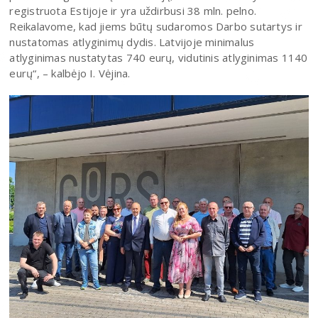
registruota Estijoje ir yra uždirbusi 38 mln. pelno.
Reikalavome, kad jiems būtų sudaromos Darbo sutartys ir
nustatomas atlyginimų dydis. Latvijoje minimalus
atlyginimas nustatytas 740 eurų, vidutinis atlyginimas 1140
eurų“, – kalbėjo I. Vėjina.