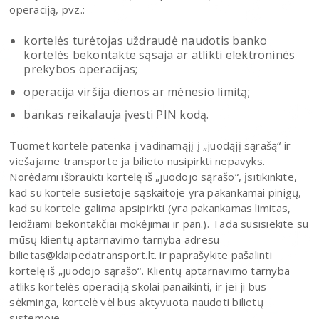
operaciją, pvz.:
kortelės turėtojas uždraudė naudotis banko
kortelės bekontakte sąsaja ar atlikti elektroninės
prekybos operacijas;
operacija viršija dienos ar mėnesio limitą;
bankas reikalauja įvesti PIN kodą.
Tuomet kortelė patenka į vadinamąjį į „juodąjį sąrašą“ ir
viešajame transporte ja bilieto nusipirkti nepavyks.
Norėdami išbraukti kortelę iš „juodojo sąrašo“, įsitikinkite,
kad su kortele susietoje sąskaitoje yra pakankamai pinigų,
kad su kortele galima apsipirkti (yra pakankamas limitas,
leidžiami bekontakčiai mokėjimai ir pan.). Tada susisiekite su
mūsų klientų aptarnavimo tarnyba adresu
bilietas@klaipedatransport.lt. ir paprašykite pašalinti
kortelę iš „juodojo sąrašo“. Klientų aptarnavimo tarnyba
atliks kortelės operaciją skolai panaikinti, ir jei ji bus
sėkminga, kortelė vėl bus aktyvuota naudoti bilietų
sistemoje.