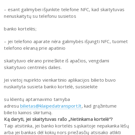
– esant galimybei išjunkite telefone NFC, kad skaitytuvas
nenuskaitytų su telefonu susietos
banko kortelės;
– jei telefono aparate nėra galimybės išjungti NFC, tuomet
telefono ekraną prie apatinio
skaitytuvo ekrano prineškite iš apačios, vengdami
skaitytuvo centrinės dalies.
Jei vietoj nupirkto vienkartinio aplikacijos bilieto buvo
nuskaityta susieta banko kortelė, susisiekite
su klientų aptarnavimo tarnyba
adresu
bilietas@klaipedatransport.lt
, kad grąžintume
bilieto kainos skirtumą.
Ką daryti, jei
skaitytuvas rašo „Netinkama kortelė“?
Taip atsitinka, jei banko kortelės sąskaitoje nepakanka lėšų
arba jei bankas dėl kokių nors priežasčių atsisako atlikti