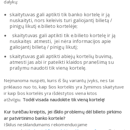
dalykų:
skaitytuvas gali aptikti tik banko kortelę ir ją
nuskaityti, nors keleivis turi galiojantį bilietą /
pinigų likutį e.bilieto kortelėje;
skaitytuvas gali aptikti tik e.bilieto kortelę ir ją
nuskaitęs atmesti, jei nėra informacijos apie
galiojantį bilietą / pinigų likutį;
skaitytuvas gali aptikti abiejų kortelių buvimą,
atmesti jas abi ir pateikti klaidos pranešimą su
prašymu naudoti tik vieną kortelę.
Neįmanoma nuspėti, kuris iš šių variantų įvyks, nes tai
priklauso nuo to, kaip šios kortelės yra žymimos skaitytuve
ir kaip šios kortelės yra išdėstytos viena kitos
atžvilgiu.
Todėl visada naudokite tik vieną kortelę!
Kur turėčiau kreiptis, jei iškilo problemų dėl bilieto pirkimo
ar patvirtinimo banko kortele?
Iškilus nesklandumams rekomenduojame