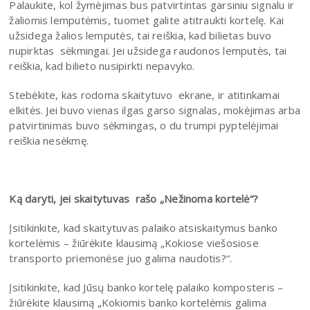
Palaukite, kol žymėjimas bus patvirtintas garsiniu signalu ir
žaliomis lemputėmis, tuomet galite atitraukti kortelę. Kai
užsidega žalios lemputės, tai reiškia, kad bilietas buvo
nupirktas sėkmingai. Jei užsidega raudonos lemputės, tai
reiškia, kad bilieto nusipirkti nepavyko.
Stebėkite, kas rodoma skaitytuvo ekrane, ir atitinkamai
elkitės. Jei buvo vienas ilgas garso signalas, mokėjimas arba
patvirtinimas buvo sėkmingas, o du trumpi pyptelėjimai
reiškia nesėkmę.
Ką daryti, jei skaitytuvas rašo „Nežinoma kortelė“?
Įsitikinkite, kad skaitytuvas palaiko atsiskaitymus banko
kortelėmis – žiūrėkite klausimą „Kokiose viešosiose
transporto priemonėse juo galima naudotis?“.
Įsitikinkite, kad Jūsų banko kortelę palaiko komposteris –
žiūrėkite klausimą „Kokiomis banko kortelėmis galima