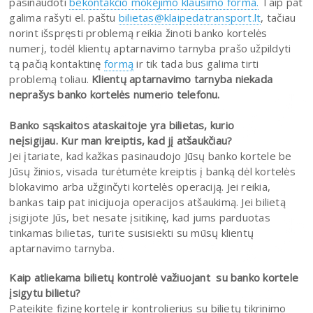
pasinaudoti
bekontakčio mokėjimo klausimo forma.
Taip pat
galima rašyti el. paštu
bilietas@klaipedatransport.lt
, tačiau
norint išspręsti problemą reikia žinoti banko kortelės
numerį, todėl klientų aptarnavimo tarnyba prašo užpildyti
tą pačią kontaktinę
formą
ir tik tada bus galima tirti
problemą toliau.
Klientų aptarnavimo tarnyba niekada
neprašys banko kortelės numerio telefonu.
Banko sąskaitos ataskaitoje yra bilietas, kurio
neįsigijau. Kur man kreiptis, kad jį atšaukčiau?
Jei įtariate, kad kažkas pasinaudojo Jūsų banko kortele be
Jūsų žinios, visada turėtumėte kreiptis į banką dėl kortelės
blokavimo arba užginčyti kortelės operaciją. Jei reikia,
bankas taip pat inicijuoja operacijos atšaukimą. Jei bilietą
įsigijote Jūs, bet nesate įsitikinę, kad jums parduotas
tinkamas bilietas, turite susisiekti su mūsų klientų
aptarnavimo tarnyba.
Kaip atliekama bilietų kontrolė važiuojant
su
banko kortele
į
sigytu bilietu?
Pateikite fizinę kortelę ir kontrolierius su bilietų tikrinimo