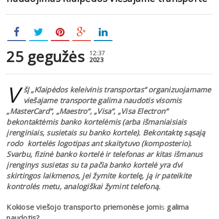
25 gegužės
12:37
2023
V
šĮ „Klaipėdos keleivinis transportas“ organizuojamame
viešajame transporte galima naudotis visomis
„MasterCard“, „Maestro“, „Visa“, „Visa Electron“
bekontaktėmis banko kortelėmis (arba išmaniaisiais
įrenginiais, susietais su banko kortele). Bekontaktę sąsają
rodo kortelės logotipas ant skaitytuvo (komposterio).
Svarbu, fizinė banko kortelė ir telefonas ar kitas išmanus
įrenginys susietas su ta pačia banko kortelė yra dvi
skirtingos laikmenos, jei žymite kortelę, ją ir pateikite
kontrolės metu, analogiškai žymint telefoną.
Kokiose viešojo transporto priemonėse jomi
s
galima
naudotis?