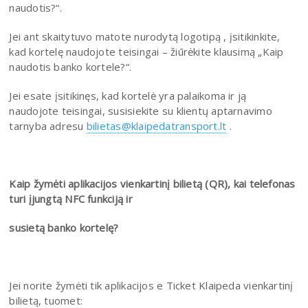
naudotis?“.
Jei ant skaitytuvo matote nurodytą logotipą , įsitikinkite,
kad kortelę naudojote teisingai – žiūrėkite klausimą „Kaip
naudotis banko kortele?“.
Jei esate įsitikinęs, kad kortelė yra palaikoma ir ją
naudojote teisingai, susisiekite su klientų aptarnavimo
tarnyba adresu
bilietas@klaipedatransport.lt
.
Kaip žymėti aplikacijos vienkartinį bilietą (QR), kai telefonas
turi įjungtą NFC funkciją ir
susietą banko kortelę?
Jei norite žymėti tik aplikacijos e Ticket Klaipeda vienkartinį
bilietą, tuomet: