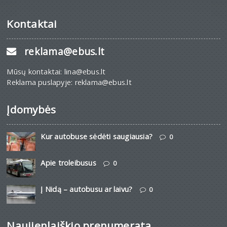
Kontaktai
reklama@ebus.lt
Mūsų kontaktai: lina@ebus.lt
Reklama puslapyje: reklama@ebus.lt
Įdomybės
Kur autobuse sėdėti saugiausia?
0
Apie troleibusus
0
Į Nidą – autobusu ar laivu?
0
Naujienlaiškio prenumerata