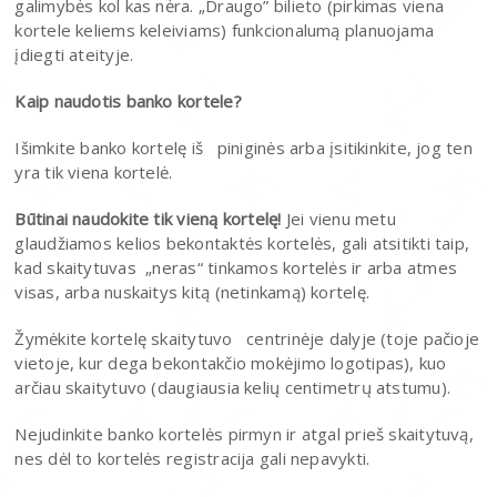
galimybės kol kas nėra. „Draugo” bilieto (pirkimas viena
kortele keliems keleiviams) funkcionalumą planuojama
įdiegti ateityje.
Kaip naudotis banko kortele?
Išimkite banko kortelę iš piniginės arba įsitikinkite, jog ten
yra tik viena kortelė.
Būtinai naudokite tik vieną kortelę!
Jei vienu metu
glaudžiamos kelios bekontaktės kortelės, gali atsitikti taip,
kad skaitytuvas „neras“ tinkamos kortelės ir arba atmes
visas, arba nuskaitys kitą (netinkamą) kortelę.
Žymėkite kortelę skaitytuvo centrinėje dalyje (toje pačioje
vietoje, kur dega bekontakčio mokėjimo logotipas), kuo
arčiau skaitytuvo (daugiausia kelių centimetrų atstumu).
Nejudinkite banko kortelės pirmyn ir atgal prieš skaitytuvą,
nes dėl to kortelės registracija gali nepavykti.