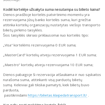
Kodėl kortelėje užsakyta suma nesutampa su bilieto kaina?
Dienos pradžioje kortelės patvirtinimo momentu yra
rezervuojama Jūsų banko kortelės suma, kuri griežtai
atitinka kortelių organizacijų nustatytas viešojo transporto
bilietų pirkimo taisykles.
Šios taisyklės skiriasi priklausomai nuo kortelės tipo:
„Visa“ kortelėms rezervuojama 0 EUR suma;
„MasterCard“ kortelių atveju rezervuojama 1 EUR suma;
„Maestro“ kortelių atveju rezervuojama 10 EUR suma;
Dienos pabaigoje ši rezervacija atšaukiama ir nuo sąskaitos
nurašoma suma, atitinkanti visą parduotų bilietų
sumą. Keleiviai gali tiksliai pamatyti, kiek bilietų buvo
parduota,
pasitikrindami
https://bilietas.klaipedatransport.lt/
.
Kur galiu gauti mokėjimo kortele čekį?