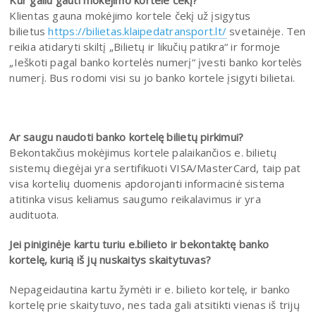
Klientas gauna mokėjimo kortele čekį už įsigytus
bilietus
https://bilietas.klaipedatransport.lt/
svetainėje. Ten
reikia atidaryti skiltį „Bilietų ir likučių patikra“ ir formoje
„Ieškoti pagal banko kortelės numerį“ įvesti banko kortelės
numerį. Bus rodomi visi su jo banko kortele įsigyti bilietai.
Ar saugu naudoti banko kortelę bilietų pirkimui?
Bekontakčius mokėjimus kortele palaikančios e. bilietų
sistemų diegėjai yra sertifikuoti VISA/MasterCard, taip pat
visa kortelių duomenis apdorojanti informacinė sistema
atitinka visus keliamus saugumo reikalavimus ir yra
audituota.
Jei piniginėje kartu turiu e.bilieto ir bekontaktę banko
kortelę, kurią iš jų nuskaitys skaitytuvas?
Nepageidautina kartu žymėti ir e. bilieto kortelę, ir banko
kortelę prie skaitytuvo, nes tada gali atsitikti vienas iš trijų