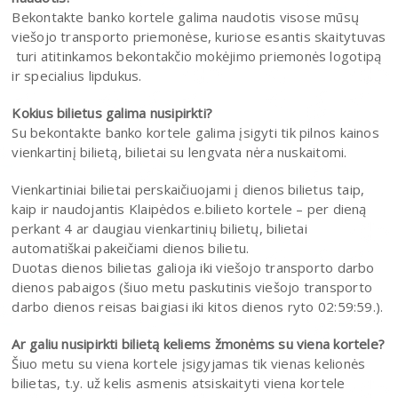
Bekontakte banko kortele galima naudotis visose mūsų
viešojo transporto priemonėse, kuriose esantis skaitytuvas
turi atitinkamos bekontakčio mokėjimo priemonės logotipą
ir specialius lipdukus.
Kokius bilietus galima nusipirkti?
Su bekontakte banko kortele galima įsigyti tik pilnos kainos
vienkartinį bilietą, bilietai su lengvata nėra nuskaitomi.
Vienkartiniai bilietai perskaičiuojami į dienos bilietus taip,
kaip ir naudojantis Klaipėdos e.bilieto kortele – per dieną
perkant 4 ar daugiau vienkartinių bilietų, bilietai
automatiškai pakeičiami dienos bilietu.
Duotas dienos bilietas galioja iki viešojo transporto darbo
dienos pabaigos (šiuo metu paskutinis viešojo transporto
darbo dienos reisas baigiasi iki kitos dienos ryto 02:59:59.).
Ar galiu nusipirkti bilietą keliems žmonėms su viena kortele?
Šiuo metu su viena kortele įsigyjamas tik vienas kelionės
bilietas, t.y. už kelis asmenis atsiskaityti viena kortele