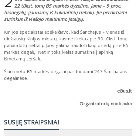
2
22 tūkst. tonų В5 markės dyzelino. Jame – 5 proc.
biodegalų, gaunamų iš kulinarinių riebalų. Jie perdirbami
surinkus iš viešojo maitinimo įstaigų.
Kinijos specialistai apskaičiavo, kad Šanchajus – vienas iš
didžiausių Kinijos miestų, kasmet lieka apie 30 tūkst. tonų
panaudotų riebalų. Juos galima naudoti kaip priedą prie В5
markės degalų. Net ir toks kiekis sumažina į aplinką
išmetamų teršalų.
Šiuo metu В5 markės degalai parduodami 247 Šanchajaus
degalinėse.
eBus.lt
Organizatorių nuotrauka
SUSIJĘ STRAIPSNIAI