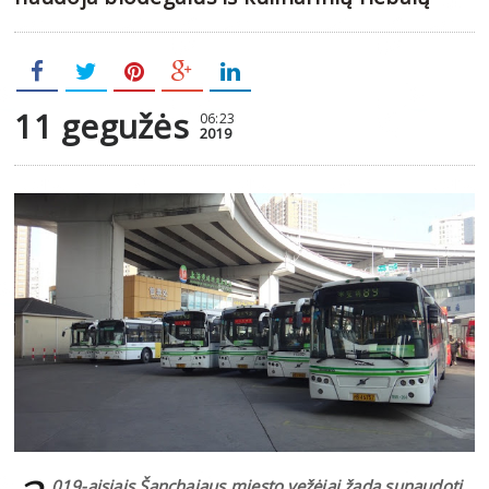
11 gegužės
06:23
2019
019-aisiais Šanchajaus miesto vežėjai žada sunaudoti