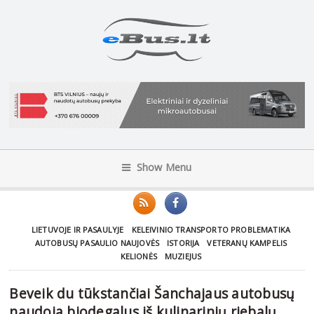
Show Menu
LIETUVOJE IR PASAULYJE
KELEIVINIO TRANSPORTO PROBLEMATIKA
AUTOBUSŲ PASAULIO NAUJOVĖS
ISTORIJA
VETERANŲ KAMPELIS
KELIONĖS
MUZIEJUS
Beveik du tūkstančiai Šanchajaus autobusų
naudoja biodegalus iš kulinarinių riebalų