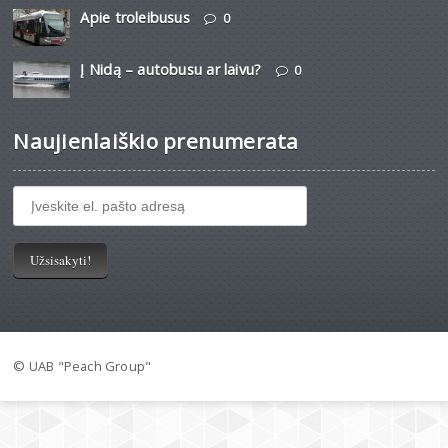
Apie troleibusus
0
Į Nidą – autobusu ar laivu?
0
Naujienlaiškio prenumerata
© UAB "Peach Group"