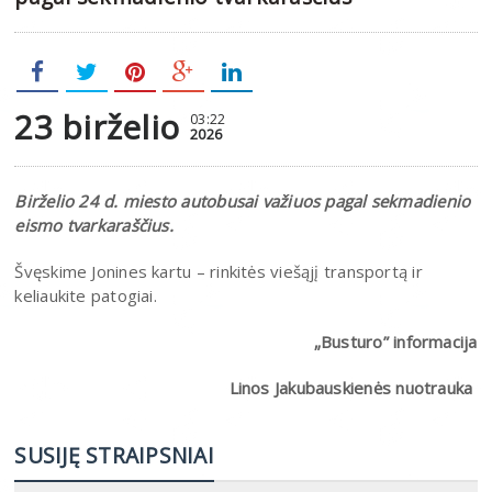
23 birželio
03:22
2026
Birželio 24 d. miesto autobusai važiuos pagal sekmadienio
eismo tvarkaraščius.
Švęskime Jonines kartu – rinkitės viešąjį transportą ir
keliaukite patogiai.
„Busturo” informacija
Linos Jakubauskienės nuotrauka
SUSIJĘ STRAIPSNIAI