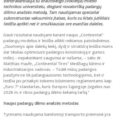
bendradarbiauja su Braunšveigo (Vokietija) miesto
technikos universitetu, diegiant novatorišką padangų
dilimo analizės metodą. Tam naudojamas specialiai
sukonstruotas vakuuminis įtaisas, kuris su kitais jutikliais
leidžia aptikti net ir smulkiausias ore esančias daleles.
Gauti rezultatai naudojami kuriant naujus „Continental“
padangų modelius ir leidžia atlikti reikiamus patobulinimus.
„Duomenys apie dalelių kiekį, dydį ir struktūrą leidžia mums
dar tiksliau optimizuoti padangos konstrukciją ir gumos
mišinį – nepakenkiant saugumui ar našumui, – sako dr.
Matthias Haufe, „Continental Tires“ Medžiagų kūrimo ir
industrializacijos vadovas. – Todėl mūsų padangos
pasižymi ne tik pažangiausiomis technologijomis, bet ir
leidžia jas pritaikyti tokiems būsimiems reglamentams kaip
„Euro 7“ standartas, kuris Europos Sąjungoje įsigalios nuo
2028 m. ir ribos padangų dilimo keliamą taršą.“
Naujas padangų dilimo analizės metodas
Tyrimams naudojama bandomoji transporto priemonė yra