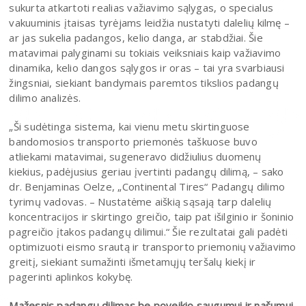
sukurta atkartoti realias važiavimo sąlygas, o specialus
vakuuminis įtaisas tyrėjams leidžia nustatyti dalelių kilmę –
ar jas sukelia padangos, kelio danga, ar stabdžiai. Šie
matavimai palyginami su tokiais veiksniais kaip važiavimo
dinamika, kelio dangos sąlygos ir oras – tai yra svarbiausi
žingsniai, siekiant bandymais paremtos tikslios padangų
dilimo analizės.
„Ši sudėtinga sistema, kai vienu metu skirtinguose
bandomosios transporto priemonės taškuose buvo
atliekami matavimai, sugeneravo didžiulius duomenų
kiekius, padėjusius geriau įvertinti padangų dilimą, – sako
dr. Benjaminas Oelze, „Continental Tires“ Padangų dilimo
tyrimų vadovas. – Nustatėme aiškią sąsają tarp dalelių
koncentracijos ir skirtingo greičio, taip pat išilginio ir šoninio
pagreičio įtakos padangų dilimui.“ Šie rezultatai gali padėti
optimizuoti eismo srautą ir transporto priemonių važiavimo
greitį, siekiant sumažinti išmetamųjų teršalų kiekį ir
pagerinti aplinkos kokybę.
Mažesnis padangų dilimas be poveikio saugumui ir našumui