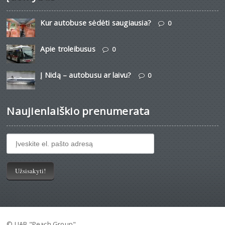
Kur autobuse sėdėti saugiausia?
0
Apie troleibusus
0
Į Nidą – autobusu ar laivu?
0
Naujienlaiškio prenumerata
© UAB "Peach Group"