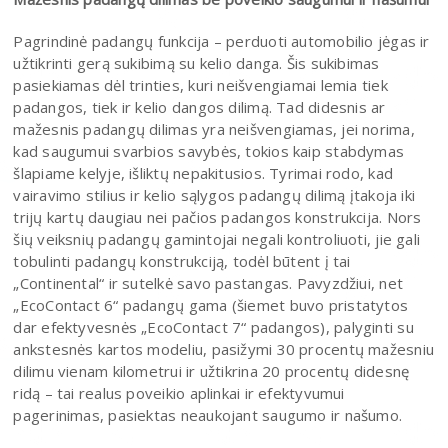
Pagrindinė padangų funkcija – perduoti automobilio jėgas ir
užtikrinti gerą sukibimą su kelio danga. Šis sukibimas
pasiekiamas dėl trinties, kuri neišvengiamai lemia tiek
padangos, tiek ir kelio dangos dilimą. Tad didesnis ar
mažesnis padangų dilimas yra neišvengiamas, jei norima,
kad saugumui svarbios savybės, tokios kaip stabdymas
šlapiame kelyje, išliktų nepakitusios. Tyrimai rodo, kad
vairavimo stilius ir kelio sąlygos padangų dilimą įtakoja iki
trijų kartų daugiau nei pačios padangos konstrukcija. Nors
šių veiksnių padangų gamintojai negali kontroliuoti, jie gali
tobulinti padangų konstrukciją, todėl būtent į tai
„Continental“ ir sutelkė savo pastangas. Pavyzdžiui, net
„EcoContact 6“ padangų gama (šiemet buvo pristatytos
dar efektyvesnės „EcoContact 7“ padangos), palyginti su
ankstesnės kartos modeliu, pasižymi 30 procentų mažesniu
dilimu vienam kilometrui ir užtikrina 20 procentų didesnę
ridą – tai realus poveikio aplinkai ir efektyvumui
pagerinimas, pasiektas neaukojant saugumo ir našumo.