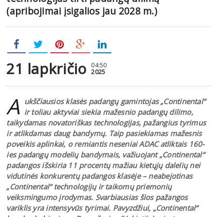
(apribojimai įsigalios jau 2028 m.)
21 lapkričio
04:50
2025
A
ukščiausios klasės padangų gamintojas „Continental“
ir toliau aktyviai siekia mažesnio padangų dilimo,
taikydamas novatoriškas technologijas, pažangius tyrimus
ir atlikdamas daug bandymų. Taip pasiekiamas mažesnis
poveikis aplinkai, o remiantis neseniai ADAC atliktais 160-
ies padangų modelių bandymais, važiuojant „Continental“
padangos išskiria 11 procentų mažiau kietųjų dalelių nei
vidutinės konkurentų padangos klasėje – neabejotinas
„Continental“ technologijų ir taikomų priemonių
veiksmingumo įrodymas. Svarbiausias šios pažangos
variklis yra intensyvūs tyrimai. Pavyzdžiui, „Continental“