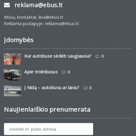
reklama@ebus.lt
Mūsų kontaktai: lina@ebus.lt
Reklama puslapyje: reklama@ebus.lt
Įdomybės
Kur autobuse sėdėti saugiausia?
0
Apie troleibusus
0
Į Nidą – autobusu ar laivu?
0
Naujienlaiškio prenumerata