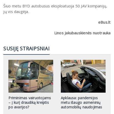
Šiuo metu BYD autobusus eksploatuoja 50 JAV kompanijų,
jų vis daugėja.
eBus.lt
Linos Jakubauskienės nuotrauka
SUSIJĘ STRAIPSNIAI
Priminimas vairuotojams
Apklausa: pandemijos
– į kurį draudiką kreiptis
metu išaugo asmeninių
po avarijos?
automobilių naudojimas