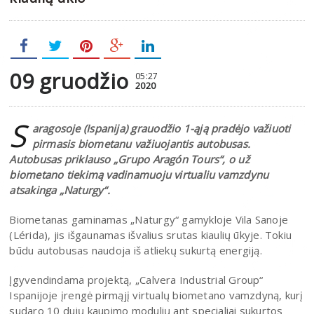
09 gruodžio
05:27
2020
S
aragosoje (Ispanija) grauodžio 1-ąją pradėjo važiuoti
pirmasis biometanu važiuojantis autobusas.
Autobusas priklauso „Grupo Aragón Tours“, o už
biometano tiekimą vadinamuoju virtualiu vamzdynu
atsakinga „Naturgy“.
Biometanas gaminamas „Naturgy“ gamykloje Vila Sanoje
(Lérida), jis išgaunamas išvalius srutas kiaulių ūkyje. Tokiu
būdu autobusas naudoja iš atliekų sukurtą energiją.
Įgyvendindama projektą, „Calvera Industrial Group“
Ispanijoje įrengė pirmąjį virtualų biometano vamzdyną, kurį
sudaro 10 dujų kaupimo modulių ant specialiai sukurtos