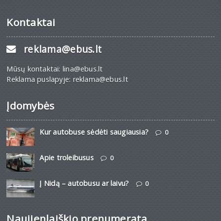
Kontaktai
reklama@ebus.lt
Mūsų kontaktai: lina@ebus.lt
Reklama puslapyje: reklama@ebus.lt
Įdomybės
Kur autobuse sėdėti saugiausia?
0
Apie troleibusus
0
Į Nidą – autobusu ar laivu?
0
Naujienlaiškio prenumerata