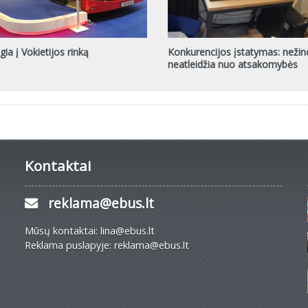
ia į Vokietijos rinką
Konkurencijos įstatymas: neži
neatleidžia nuo atsakomybės
Kontaktai
reklama@ebus.lt
Mūsų kontaktai: lina@ebus.lt
Reklama puslapyje: reklama@ebus.lt