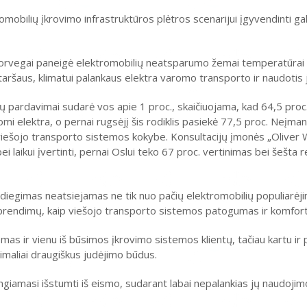
bilių įkrovimo infrastruktūros plėtros scenarijui įgyvendinti gali 
 norvegai paneigė elektromobilių neatsparumo žemai temperatūrai 
 netaršaus, klimatui palankaus elektra varomo transporto ir naudotis
 pardavimai sudarė vos apie 1 proc., skaičiuojama, kad 64,5 proc
mi elektra, o pernai rugsėjį šis rodiklis pasiekė 77,5 proc. Neįm
r viešojo transporto sistemos kokybe. Konsultacijų įmonės „Oliver
 laikui įvertinti, pernai Oslui teko 67 proc. vertinimas bei šešta re
 diegimas neatsiejamas ne tik nuo pačių elektromobilių populiarėji
 sprendimų, kaip viešojo transporto sistemos patogumas ir komfor
omas ir vienu iš būsimos įkrovimo sistemos klientų, tačiau kartu ir
simaliai draugiškus judėjimo būdus.
giamasi išstumti iš eismo, sudarant labai nepalankias jų naudojim