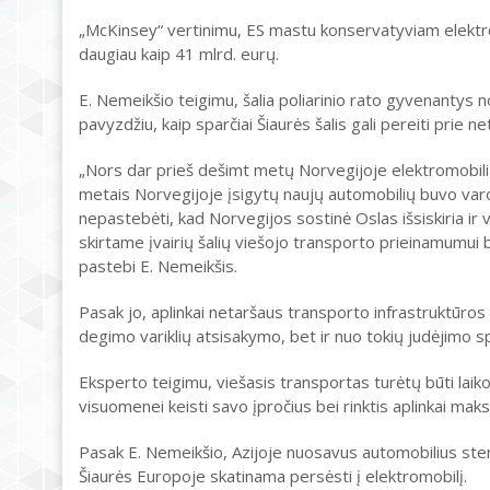
„McKinsey“ vertinimu, ES mastu konservatyviam elektromo
daugiau kaip 41 mlrd. eurų.
E. Nemeikšio teigimu, šalia poliarinio rato gyvenantys
pavyzdžiu, kaip sparčiai Šiaurės šalis gali pereiti prie
„Nors dar prieš dešimt metų Norvegijoje elektromobilių
metais Norvegijoje įsigytų naujų automobilių buvo varo
nepastebėti, kad Norvegijos sostinė Oslas išsiskiria i
skirtame įvairių šalių viešojo transporto prieinamumui bei
pastebi E. Nemeikšis.
Pasak jo, aplinkai netaršaus transporto infrastruktūros
degimo variklių atsisakymo, bet ir nuo tokių judėjimo
Eksperto teigimu, viešasis transportas turėtų būti laik
visuomenei keisti savo įpročius bei rinktis aplinkai mak
Pasak E. Nemeikšio, Azijoje nuosavus automobilius sten
Šiaurės Europoje skatinama persėsti į elektromobilį.