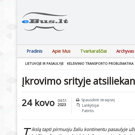
Pradinis
Apie Mus
Tvarkaraščiai
Archyvas
LIETUVOJE IR PASAULYJE
KELEIVINIO TRANSPORTO PROBLEMATIKA
Įkrovimo srityje atsilieka
24 kovo
Spausdinti straipsnį
04:51
2023
Lankytojai
Patirtis
T
ikslą tapti pirmuoju žaliu kontinentu pasaulyje už