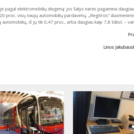
pagal elektromobilių diegimą: jos šalys narės pagamina daugiau 
 20 proc. visų naujų automobilių pardavimų. „Regitros“ duomenimis
automobilių, iš jų tik 0,47 proc., arba daugiau kaip 7,8 tūkst. – va
Pr
Linos Jakubaus