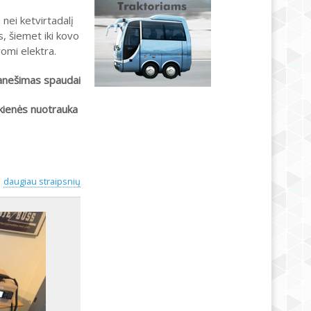
nei ketvirtadalį
, šiemet iki kovo
romi elektra.
anešimas spaudai
kienės nuotrauka
daugiau straipsnių