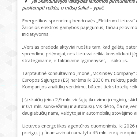
Jei Skandinavijos valstybės laikomos pirmūnėmis ir 
pasitempti reikės, o mūsų šaliai – ypač.
Energetikos sprendimų bendrovės „Elektrum Lietuva“ e
žaliosios elektros gamybos pajėgumus, tačiau įkrovimo 
iniciatyvomis.
„Verslas pradeda aktyviai ruoštis tam, kad galėtų patenk
sprendimų priėmėjai, nes Lietuvai reikia konsoliduoti jėga
strateginiame, ir taktiniame lygmenyse“, – sako jis.
Tarptautinė konsultavimo įmonė „McKinsey Company“ 2
Europos Sąjungos (ES) narėms iki 2030 m. reikėtų padidi
Kompanijos analitikų vertinimu, būtent tiek stotelių rei
Į šį skaičių įeina 2,9 mln. viešųjų įkrovimo įrenginių, 
ir 0,1 mln. sunkvežimių ir autobusų. Vis dėlto, čia neįver
daugiabučių namų valdytojai ir automobilių stovėjimo ai
Lietuvos energetikos agentūros duomenimis, iki 2026 m.
prieigų, jų finansavimui numatyta 45 mln. eurų europinių 