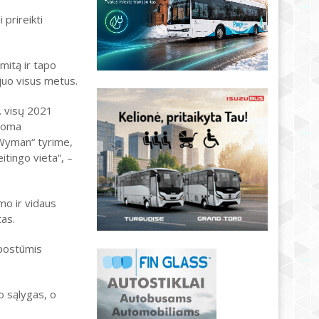
prireikti
mitą ir tapo
 juo visus metus.
. visų 2021
anoma
 Wyman“ tyrime,
itingo vieta“, –
mo ir vidaus
tas.
 postūmis
o sąlygas, o