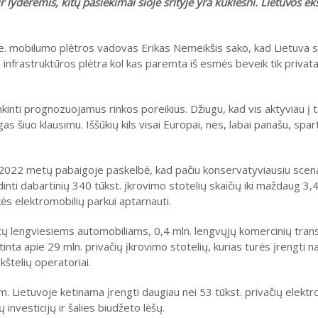
lyderėmis, kitų pasiekimai šioje srityje yra kuklesni. Lietuvos ek
. mobilumo plėtros vadovas Erikas Nemeikšis sako, kad Lietuva sp
infrastruktūros plėtra kol kas paremta iš esmės beveik tik privat
inti prognozuojamus rinkos poreikius. Džiugu, kad vis aktyviau į tai
s šiuo klausimu. Iššūkių kils visai Europai, nes, labai panašu, spart
022 metų pabaigoje paskelbė, kad pačiu konservatyviausiu scen
nti dabartinių 340 tūkst. įkrovimo stotelių skaičių iki maždaug 3,4
kės elektromobilių parkui aptarnauti.
skirtų lengviesiems automobiliams, 0,4 mln. lengvųjų komercinių tr
tinta apie 29 mln. privačių įkrovimo stotelių, kurias turės įrengti n
kštelių operatoriai.
 Lietuvoje ketinama įrengti daugiau nei 53 tūkst. privačių elektr
investicijų ir šalies biudžeto lėšų.