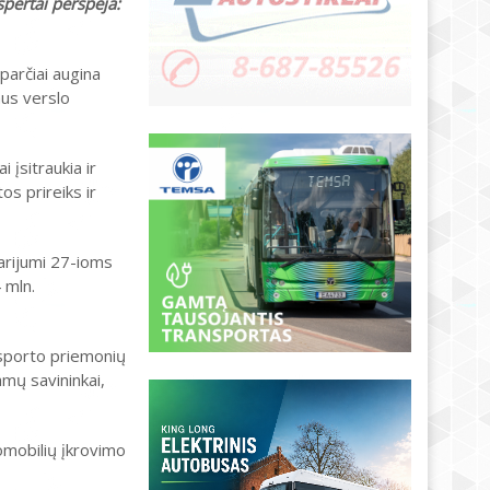
spertai perspėja:
arčiai augina
aus verslo
 įsitraukia ir
os prireiks ir
arijumi 27-ioms
 mln.
ansporto priemonių
amų savininkai,
omobilių įkrovimo