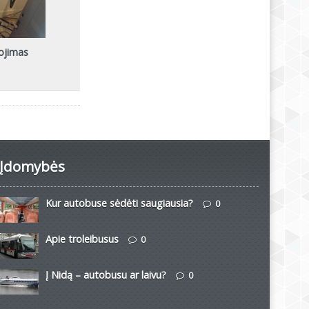
nojimas
Įdomybės
Kur autobuse sėdėti saugiausia?
0
Apie troleibusus
0
Į Nidą – autobusu ar laivu?
0