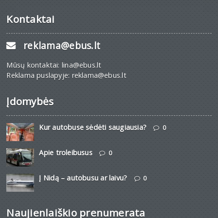
Kontaktai
reklama@ebus.lt
Mūsų kontaktai: lina@ebus.lt
Reklama puslapyje: reklama@ebus.lt
Įdomybės
Kur autobuse sėdėti saugiausia?
0
Apie troleibusus
0
Į Nidą – autobusu ar laivu?
0
Naujienlaiškio prenumerata