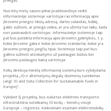
prieigas.
Nuo kitų metų sausio pilnai pradėsiančioje veikti
informacinėje sistemoje vartotojai ras informaciją apie
įkrovimo prieigos tikslų adresą, darbo valandas, būklę,
galės sužinoti, ar prieiga veikia, ar yra užimta tuo laiku, kada
nori pasinaudoti vartotojas. Informacinėje sistemoje taip
pat bus pateikta informacija apie įkrovimo galimybes, t. y.
kokia įkrovimo galia ir kokie įkrovimo standartai, kokie yra
įkrovimo prieigos jungčių tipai. Sistemoje taip pat bus
galima sužinoti atsiskaitymo už paslaugas būdus bei
įkrovimo paslaugos kainą vartotojui.
Kelių direkcija minėtą informacinę sistemą kurs vykdydama
projektą „ID ir alternatyvių degalų duomenų surinkimas
(angl. ID and Data Collection for Sustanainable Fuels in
Europe)“.
Vykdant šį projektą, bus sukurtas elektrinio transporto
infrastruktūrai suteikiamų ID kodų – bendrų visoje
Europoje – registras. Kiekvienam esamam elektromobilių