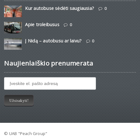
Kur autobuse sėdėti saugiausia?
0
Apie troleibusus
0
Į Nidą – autobusu ar laivu?
0
Naujienlaiškio prenumerata
© UAB "Peach Group"