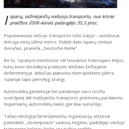
I
spanų, važinėjančių viešuoju transportu, nuo krizės
pradžios 2008-aisiais padaugėjo 35,5 proc.
Populiariausia viešojo transporto rūšis šalyje – autobusai.
Antrąją vietą užima metro. Didelė dalis ispanų renkasi
dviračius, praneša „Deutsche Welle”.
Be to, Ispanijos miestuose vėl tiesiamos tramvajaus linijos,
kurių buvo atsisakyta praėjusio amžiaus šeštajame
dešimtmetyje. Anksčiau planuota metropoliteno plėtra
Ispanijai tapo pernelyg brangi.
Automobilių gamintojai bei pardavėjai savo ruožtu
susirūpinę dėl mažėjančio transporto priemonių pardavimo.
Nuperkamų automobilių kiekis gerokai sumažėjo.
Tačiau ekologija besirūpinančių organizacijų atstovai
patenkinti. „Greenpeace“ vadovų teigimu, padidėjęs viešojo
transporto keleivių kiekis yra puikus rodiklis.