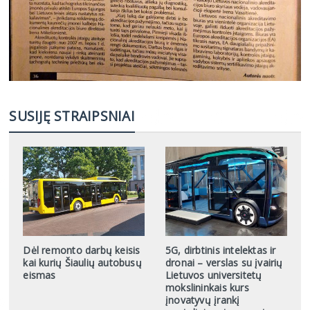
SUSIJĘ STRAIPSNIAI
Dėl remonto darbų keisis
5G, dirbtinis intelektas ir
kai kurių Šiaulių autobusų
dronai – verslas su įvairių
eismas
Lietuvos universitetų
mokslininkais kurs
įnovatyvų įrankį