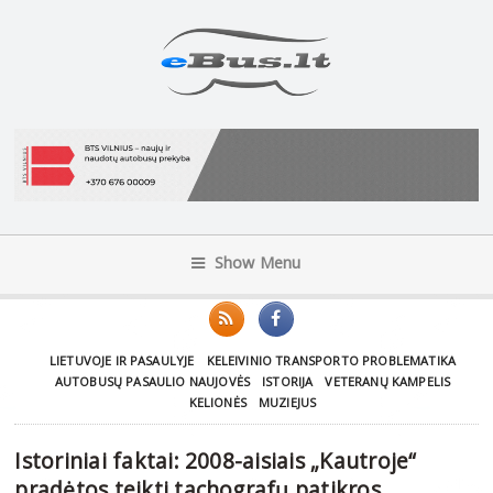
Show Menu
LIETUVOJE IR PASAULYJE
KELEIVINIO TRANSPORTO PROBLEMATIKA
AUTOBUSŲ PASAULIO NAUJOVĖS
ISTORIJA
VETERANŲ KAMPELIS
KELIONĖS
MUZIEJUS
Istoriniai faktai: 2008-aisiais „Kautroje“
pradėtos teikti tachografų patikros