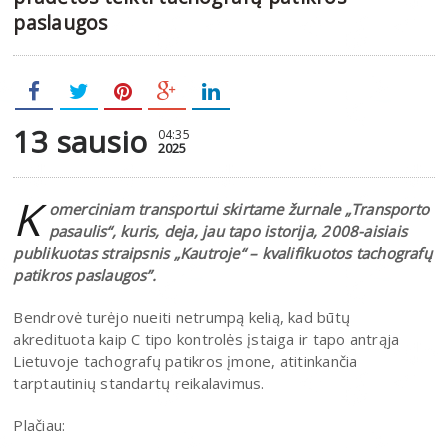
paslaugos
13 sausio
04:35
2025
K
omerciniam transportui skirtame žurnale „Transporto
pasaulis“, kuris, deja, jau tapo istorija, 2008-aisiais
publikuotas straipsnis „Kautroje“ – kvalifikuotos tachografų
patikros paslaugos”.
Bendrovė turėjo nueiti netrumpą kelią, kad būtų
akredituota kaip C tipo kontrolės įstaiga ir tapo antrąja
Lietuvoje tachografų patikros įmone, atitinkančia
tarptautinių standartų reikalavimus.
Plačiau: