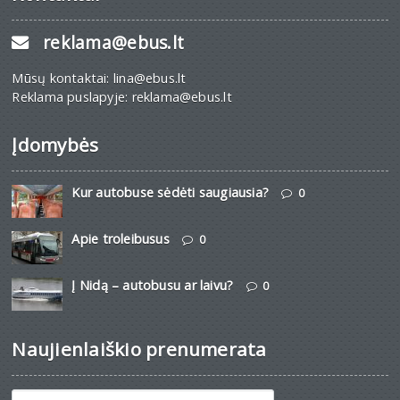
reklama@ebus.lt
Mūsų kontaktai: lina@ebus.lt
Reklama puslapyje: reklama@ebus.lt
Įdomybės
Kur autobuse sėdėti saugiausia?
0
Apie troleibusus
0
Į Nidą – autobusu ar laivu?
0
Naujienlaiškio prenumerata