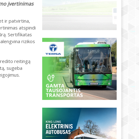
umo įvertinimas
 ir patvirtina,
ertinimas atspindi
rą. Sertifikatas
alengvina rizikos
kredito reitingą
katą, sugeba
eigojimus.