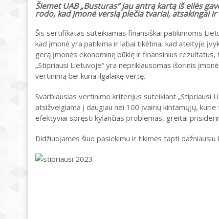
Šiemet UAB „Busturas“ jau antrą kartą iš eilės gav
rodo, kad įmonė verslą plečia tvariai, atsakingai ir
Šis sertifikatas suteikiamas finansiškai patikimoms Lietu
kad įmonė yra patikima ir labai tikėtina, kad ateityje įv
gerą įmonės ekonominę būklę ir finansinius rezultatus, ta
„Stipriausi Lietuvoje“ yra nepriklausomas išorinis įmonė
vertinimą bei kuria ilgalaikę vertę.
Svarbiausias vertinimo kriterijus suteikiant „Stipriausi L
atsižvelgiama į daugiau nei 100 įvairių kintamųjų, kurie 
efektyviai spręsti kylančias problemas, greitai prisider
Didžiuojamės šiuo pasiekimu ir tikimės tapti dažniausiu 