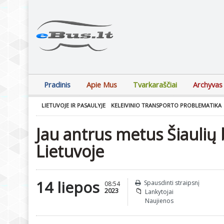
Pradinis
Apie Mus
Tvarkaraščiai
Archyvas
LIETUVOJE IR PASAULYJE
KELEIVINIO TRANSPORTO PROBLEMATIKA
Jau antrus metus Šiaulių 
Lietuvoje
14 liepos
Spausdinti straipsnį
08:54
2023
Lankytojai
Naujienos