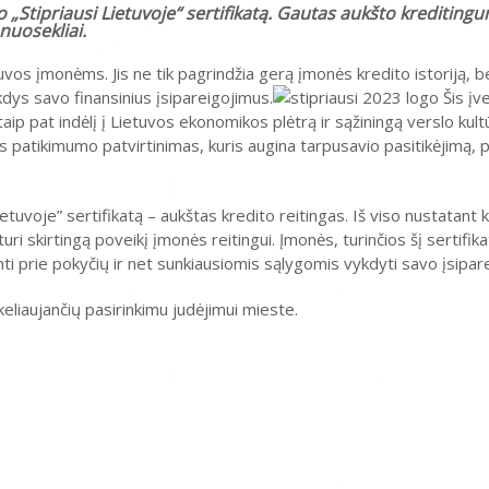
o „Stipriausi Lietuvoje“ sertifikatą. Gautas aukšto krediting
 nuosekliai.
vos įmonėms. Jis ne tik pagrindžia gerą įmonės kredito istoriją, bet
ykdys savo finansinius įsipareigojimus.
Šis įv
ip pat indėlį į Lietuvos ekonomikos plėtrą ir sąžiningą verslo kultū
s patikimumo patvirtinimas, kuris augina tarpusavio pasitikėjimą, p
ietuvoje” sertifikatą – aukštas kredito reitingas. Iš viso nustatant 
turi skirtingą poveikį įmonės reitingui. Įmonės, turinčios šį sertifi
inti prie pokyčių ir net sunkiausiomis sąlygomis vykdyti savo įsipar
keliaujančių pasirinkimu judėjimui mieste.