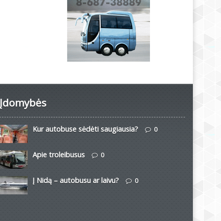
Įdomybės
Kur autobuse sėdėti saugiausia?
0
Apie troleibusus
0
Į Nidą – autobusu ar laivu?
0