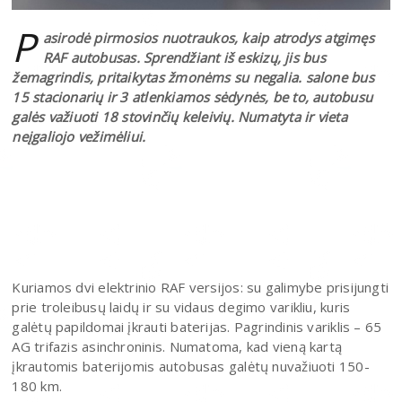
P
asirodė pirmosios nuotraukos, kaip atrodys atgimęs
RAF autobusas. Sprendžiant iš eskizų, jis bus
žemagrindis, pritaikytas žmonėms su negalia. salone bus
15 stacionarių ir 3 atlenkiamos sėdynės, be to, autobusu
galės važiuoti 18 stovinčių keleivių. Numatyta ir vieta
neįgaliojo vežimėliui.
Kuriamos dvi elektrinio RAF versijos: su galimybe prisijungti
prie troleibusų laidų ir su vidaus degimo varikliu, kuris
galėtų papildomai įkrauti baterijas. Pagrindinis variklis – 65
AG trifazis asinchroninis. Numatoma, kad vieną kartą
įkrautomis baterijomis autobusas galėtų nuvažiuoti 150-
180 km.