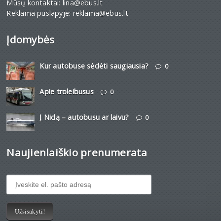
Mūsų kontaktai: lina@ebus.lt
Reklama puslapyje: reklama@ebus.lt
Įdomybės
Kur autobuse sėdėti saugiausia?
0
Apie troleibusus
0
Į Nidą – autobusu ar laivu?
0
Naujienlaiškio prenumerata