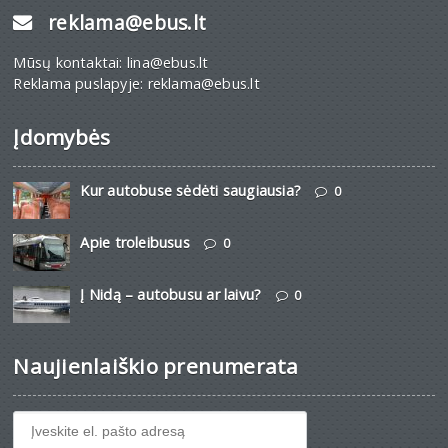
reklama@ebus.lt
Mūsų kontaktai: lina@ebus.lt
Reklama puslapyje: reklama@ebus.lt
Įdomybės
Kur autobuse sėdėti saugiausia?
0
Apie troleibusus
0
Į Nidą – autobusu ar laivu?
0
Naujienlaiškio prenumerata