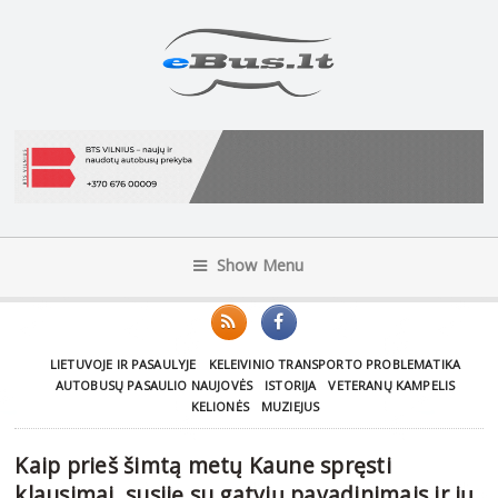
Show Menu
LIETUVOJE IR PASAULYJE
KELEIVINIO TRANSPORTO PROBLEMATIKA
AUTOBUSŲ PASAULIO NAUJOVĖS
ISTORIJA
VETERANŲ KAMPELIS
KELIONĖS
MUZIEJUS
Kaip prieš šimtą metų Kaune spręsti
klausimai, susiję su gatvių pavadinimais ir jų