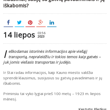
iškabomis?
14 liepos
03:56
2023
I
eškodamas istorinės informacijos apie viešąjį
transportą, nepraleidžiu ir tokios temos kaip gatvės –
juk jomis viešasis transportas ir judėjo.
Ir štai radau informacijos, kaip Kauno miesto valdžia
sprendė klausimus, susijusius su gatvių pavadinimais ir jų
iškabomis.
Priminsiu tai vyko lygiai prieš 100 metų – 1923 m. liepos
mėnesį.
Kęstutis Pletkus