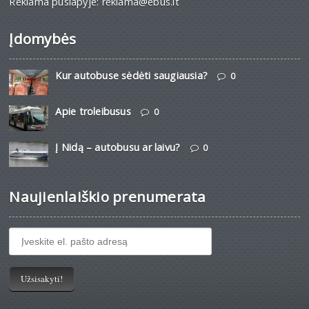
Reklama puslapyje: reklama@ebus.lt
Įdomybės
Kur autobuse sėdėti saugiausia?
0
Apie troleibusus
0
Į Nidą – autobusu ar laivu?
0
Naujienlaiškio prenumerata