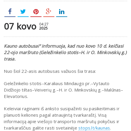
07 kovo
04:27
2025
Kauno autobusai“ informuoja, kad nuo kovo 10 d. keičiasi
22-ojo maršruto (Geležinkelio stotis–H. ir O. Minkovskių g.)
trasa.
Nuo šiol 22-asis autobusas važiuos šia trasa:
Geležinkelio stotis–Karaliaus Mindaugo pr.–Vytauto
Didžiojo tiltas–Veiverių g.–H. ir O. Minkovskių g.–Malūnas–
Elevatorius.
Keleiviai raginami iš anksto susipažinti su pasikeitimais ir
planuoti keliones pagal atnaujintą tvarkaraštį. Visą
informaciją apie viešojo transporto maršrutų pokyčius ir
tvarkaraščius galite rasti svetainėje
stops.lt/kaunas
.