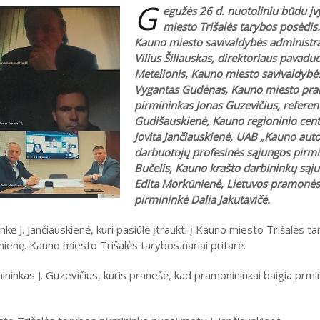
G
egužės 26 d. nuotoliniu būdu į
miesto Trišalės tarybos posėdis
Kauno miesto savivaldybės administra
Vilius Šiliauskas, direktoriaus pavadu
Metelionis, Kauno miesto savivaldybė
Vygantas Gudėnas, Kauno miesto pr
pirmininkas Jonas Guzevičius, referen
Gudišauskienė, Kauno regioninio cen
Jovita Jančiauskienė, UAB „Kauno aut
darbuotojų profesinės sąjungos pirm
Bučelis, Kauno krašto darbininkų sąj
Edita Morkūnienė, Lietuvos pramonės
pirmininkė Dalia Jakutavičė.
kė J. Jančiauskienė, kuri pasiūlė įtraukti į Kauno miesto Trišalės t
ienę. Kauno miesto Trišalės tarybos nariai pritarė.
inkas J. Guzevičius, kuris pranešė, kad pramonininkai baigia prmini