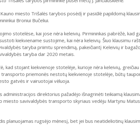
to Trišalės tarybos pirmininke pusei metų J. Jančiauskienė.
ė Kauno miesto Trišalės tarybos posėdį ir pasiūlė papildomą klaus
inkui Broniui Bučeliui.
ojimo stotelėse, kai jose nėra keleivių. Pirmininkas pabrėžė, kad g
 sustoti kiekviename sustojime, kai nėra keleivių. Šiuo klausimu raš
valdybės taryba priimtu sprendimą, pakeičiantį Keleivių ir bagaž
avivaldybės taryba dar 2020 metais.
 kad stojant kiekvienoje stotelėje, kurioje nėra keleivių, greičia
ei transporto priemonės nestotų kiekvienoje stotelėje, būtų taup
to gatvės ir vairuotojai vėluoja.
 administracijos direktorius pažadėjo išnagrinėti teikiamą klausimą
no miesto savivaldybės transporto skyriaus vedėju Martynu Matus
s planuojamas rugsėjo mėnesį, bet jei bus neatideliotinų klausimų