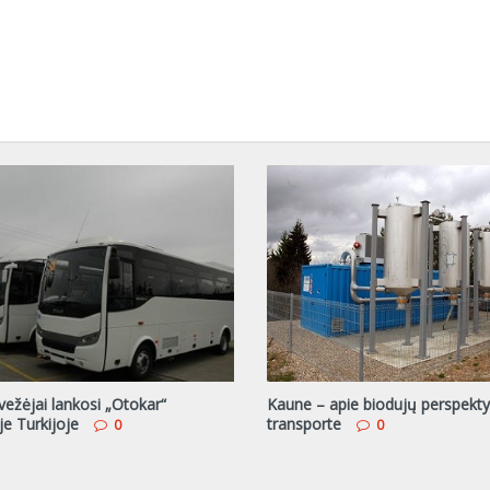
 vežėjai lankosi „Otokar“
Kaune – apie biodujų perspekt
e Turkijoje
transporte
0
0