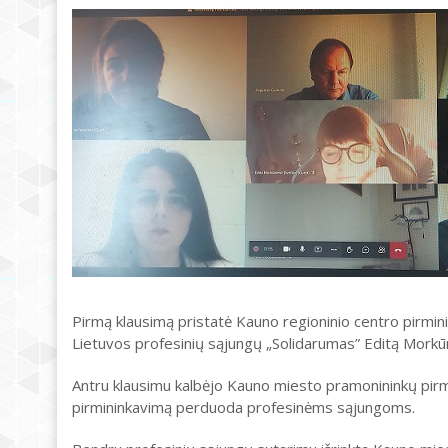
Pirmą klausimą pristatė Kauno regioninio centro pirminin
Lietuvos profesinių sąjungų „Solidarumas” Editą Morkūn
Antru klausimu kalbėjo Kauno miesto pramonininkų pirmin
pirmininkavimą perduoda profesinėms sąjungoms.