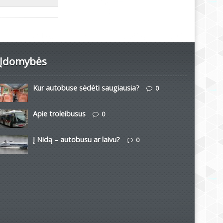
Įdomybės
Kur autobuse sėdėti saugiausia?
0
Apie troleibusus
0
Į Nidą – autobusu ar laivu?
0