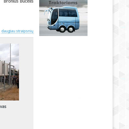
Bronius Bučelis
daugiau straipsnių
yvas