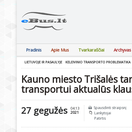
Pradinis
Apie Mus
Tvarkaraščiai
Archyvas
LIETUVOJE IR PASAULYJE
KELEIVINIO TRANSPORTO PROBLEMATIKA
Kauno miesto Trišalės ta
transportui aktualūs klau
27 gegužės
Spausdinti straipsnį
04:13
2021
Lankytojai
Patirtis