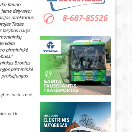
vyko Kauno
. Jame dalyvavo:
cijos direktorius
otojas Tadas
s tarybos narys
amonininkų
tė Edita
tro pirmininkė
obusai”
ininkas Bronius
ungos pirmininkė
 profsąjungos
arybos narius nuo
nkauti ir