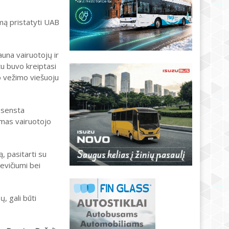
imą pristatyti UAB
auna vairuotojų ir
tu buvo kreiptasi
o vežimo viešuoju
u sensta
omas vairuotojo
, pasitarti su
evičiumi bei
, gali būti