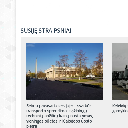
SUSIJĘ STRAIPSNIAI
Seimo pavasario sesijoje – svarbūs
Keleivių
transporto sprendimai: sąžiningų
gamykloj
techninių apžiūrų kainų nustatymas,
vieningas bilietas ir Klaipėdos uosto
plėtra