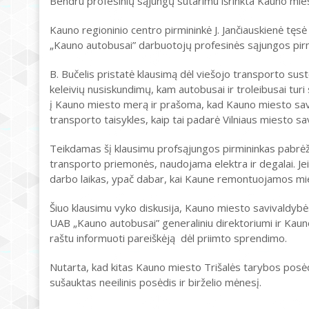
Bendru profesinių sąjungų sutarimu išrinkta Kauno mies
Kauno regioninio centro pirmininkė J. Jančiauskienė tęs
„Kauno autobusai” darbuotojų profesinės sąjungos pirmin
B. Bučelis pristatė klausimą dėl viešojo transporto sust
keleivių nusiskundimų, kam autobusai ir troleibusai turi
į Kauno miesto merą ir prašoma, kad Kauno miesto savi
transporto taisykles, kaip tai padarė Vilniaus miesto s
Teikdamas šį klausimu profsąjungos pirmininkas pabrėžė,
transporto priemonės, naudojama elektra ir degalai. J
darbo laikas, ypač dabar, kai Kaune remontuojamos mies
Šiuo klausimu vyko diskusija, Kauno miesto savivaldybės
UAB „Kauno autobusai” generaliniu direktoriumi ir Kau
raštu informuoti pareiškėją dėl priimto sprendimo.
Nutarta, kad kitas Kauno miesto Trišalės tarybos posėdi
sušauktas neeilinis posėdis ir birželio mėnesį.