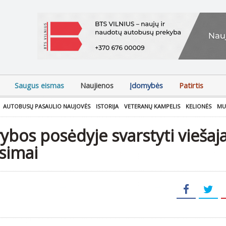
Saugus eismas
Naujienos
Įdomybės
Patirtis
AUTOBUSŲ PASAULIO NAUJOVĖS
ISTORIJA
VETERANŲ KAMPELIS
KELIONĖS
MU
rybos posėdyje svarstyti vieša
simai