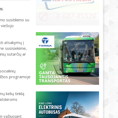
s.
imo susitikimo su
 viešojo
kti atsakymų į
ame susisiekime,
nių sutarčių ar
socialinių
ldžios programoje
ų kelių tinklą
 atskiroms
ei važiuojant