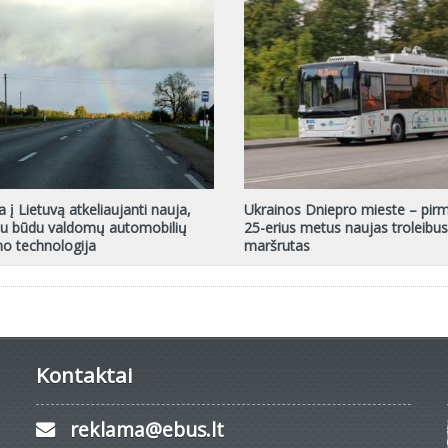
a į Lietuvą atkeliaujanti nauja,
Ukrainos Dniepro mieste – pirm
iu būdu valdomų automobilių
25-erius metus naujas troleibu
mo technologija
maršrutas
Kontaktai
reklama@ebus.lt