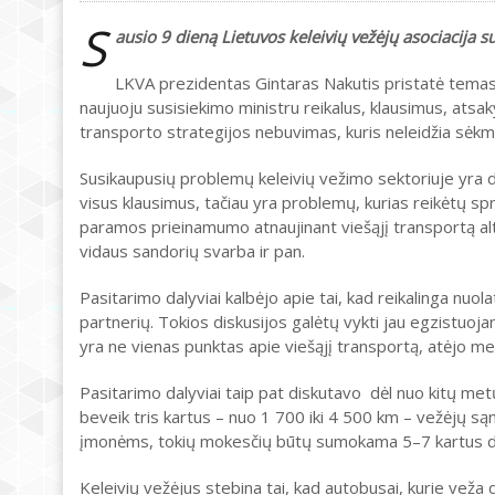
S
ausio 9 dieną Lietuvos keleivių vežėjų asociacija 
LKVA prezidentas Gintaras Nakutis pristatė temas, 
naujuoju susisiekimo ministru reikalus, klausimus, atsaky
transporto strategijos nebuvimas, kuris neleidžia sėkmi
Susikaupusių problemų keleivių vežimo sektoriuje yra da
visus klausimus, tačiau yra problemų, kurias reikėtų spr
paramos prieinamumo atnaujinant viešąjį transportą al
vidaus sandorių svarba ir pan.
Pasitarimo dalyviai kalbėjo apie tai, kad reikalinga nuol
partnerių. Tokios diskusijos galėtų vykti jau egzistuo
yra ne vienas punktas apie viešąjį transportą, atėjo met
Pasitarimo dalyviai taip pat diskutavo dėl nuo kitų met
beveik tris kartus – nuo 1 700 iki 4 500 km – vežėjų s
įmonėms, tokių mokesčių būtų sumokama 5–7 kartus d
Keleivių vežėjus stebina tai, kad autobusai, kurie veža 