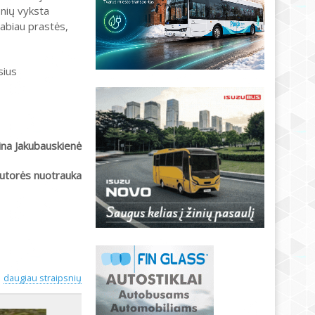
onių vyksta
labiau prastės,
sius
ina Jakubauskienė
utorės nuotrauka
daugiau straipsnių