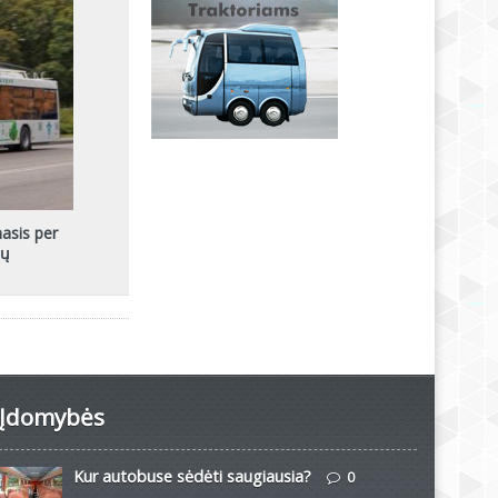
asis per
sų
Įdomybės
Kur autobuse sėdėti saugiausia?
0