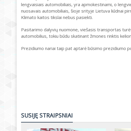
lengvaisiais automobiliais, yra apmokestinami, o lengvie
nuosavais automobiliais, šioje srityje Lietuva liūdnai p
Klimato kaitos tikslai nebus pasiekti.
Pasitarimo dalyvių nuomone, viešasis transportas turėt
automobilius, tokiu būdu skatinant žmones rinktis kelion
Prezidiumo nariai taip pat aptarė būsimo prezidiumo p
SUSIJĘ STRAIPSNIAI