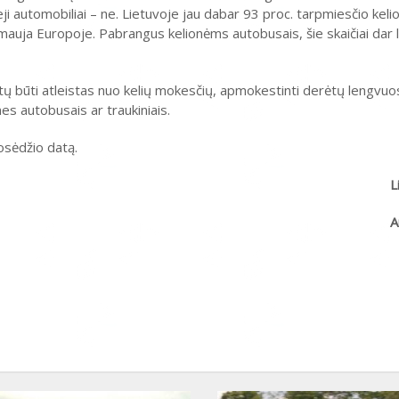
ji automobiliai – ne. Lietuvoje jau dabar 93 proc. tarpmiesčio keli
irmauja Europoje. Pabrangus kelionėms autobusais, šie skaičiai dar 
ų būti atleistas nuo kelių mokesčių, apmokestinti derėtų lengvuo
es autobusais ar traukiniais.
osėdžio datą.
L
A