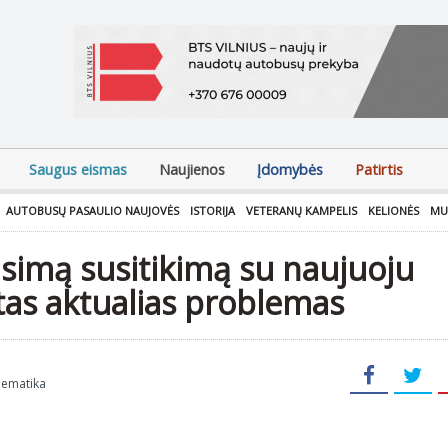
Saugus eismas
Naujienos
Įdomybės
Patirtis
AUTOBUSŲ PASAULIO NAUJOVĖS
ISTORIJA
VETERANŲ KAMPELIS
KELIONĖS
MU
ūsimą susitikimą su naujuoju
itas aktualias problemas
lematika