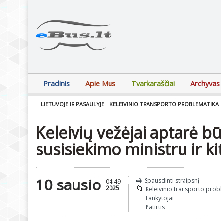
Pradinis
Apie Mus
Tvarkaraščiai
Archyvas
LIETUVOJE IR PASAULYJE
KELEIVINIO TRANSPORTO PROBLEMATIKA
Keleivių vežėjai aptarė b
susisiekimo ministru ir k
10 sausio
Spausdinti straipsnį
04:49
2025
Keleivinio transporto prob
Lankytojai
Patirtis