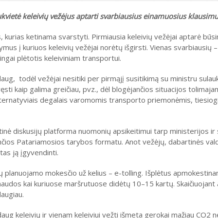
sukvietė keleivių vežėjus aptarti svarbiausius einamuosius klausimu
kurias ketinama svarstyti. Pirmiausia keleivių vežėjai aptarė būs
mus į kuriuos keleivių vežėjai norėtų išgirsti. Vienas svarbiausių –
ngai plėtotis keleiviniam transportui.
ug, todėl vežėjai nesitiki per pirmąjį susitikimą su ministru sulau
ęsti kaip galima greičiau, pvz., dėl blogėjančios situacijos tolimaj
ternatyviais degalais varomomis transporto priemonėmis, tiesiogi
atinė diskusijų platforma nuomonių apsikeitimui tarp ministerijos ir 
jančios Patariamosios tarybos formatu. Anot vežėjų, dabartinės va
as ją įgyvendinti.
ų planuojamo mokesčio už kelius – e-tolling. Išplėtus apmokestinam
ąnaudos kai kuriuose maršrutuose didėtų 10–15 kartų. Skaičiuojant
augiau.
daug keleivių ir vienam keleiviui vežti išmeta gerokai mažiau CO2 n