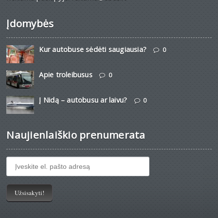
Įdomybės
Kur autobuse sėdėti saugiausia?
0
Apie troleibusus
0
Į Nidą – autobusu ar laivu?
0
Naujienlaiškio prenumerata