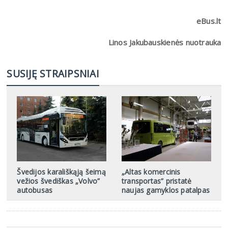
eBus.lt
Linos Jakubauskienės nuotrauka
SUSIJĘ STRAIPSNIAI
Švedijos karališkąją šeimą
„Altas komercinis
vežios švediškas „Volvo”
transportas” pristatė
autobusas
naujas gamyklos patalpas