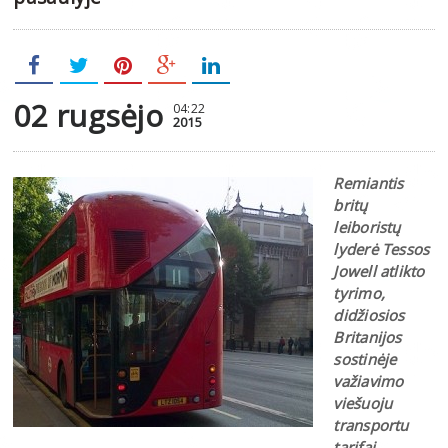
02 rugsėjo
04:22
2015
Remiantis
britų
leiboristų
lyderė Tessos
Jowell atlikto
tyrimo,
didžiosios
Britanijos
sostinėje
važiavimo
viešuoju
transportu
tarifai