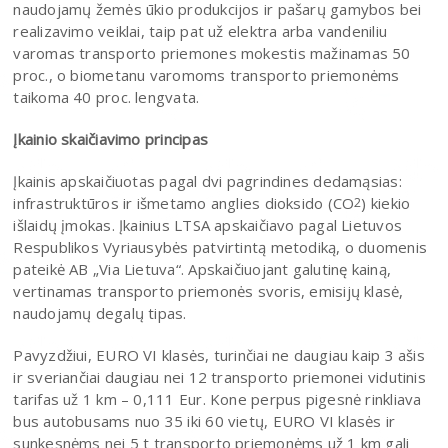
naudojamų žemės ūkio produkcijos ir pašarų gamybos bei
realizavimo veiklai, taip pat už elektra arba vandeniliu
varomas transporto priemones mokestis mažinamas 50
proc., o biometanu varomoms transporto priemonėms
taikoma 40 proc. lengvata.
Įkainio skaičiavimo principas
Įkainis apskaičiuotas pagal dvi pagrindines dedamąsias:
infrastruktūros ir išmetamo anglies dioksido (CO
) kiekio
2
išlaidų įmokas. Įkainius LTSA apskaičiavo pagal Lietuvos
Respublikos Vyriausybės patvirtintą metodiką, o duomenis
pateikė AB „Via Lietuva“. Apskaičiuojant galutinę kainą,
vertinamas transporto priemonės svoris, emisijų klasė,
naudojamų degalų tipas.
Pavyzdžiui, EURO VI klasės, turinčiai ne daugiau kaip 3 ašis
ir sveriančiai daugiau nei 12 transporto priemonei vidutinis
tarifas už 1 km – 0,111 Eur. Kone perpus pigesnė rinkliava
bus autobusams nuo 35 iki 60 vietų, EURO VI klasės ir
sunkesnėms nei 5 t transporto priemonėms už 1 km gali