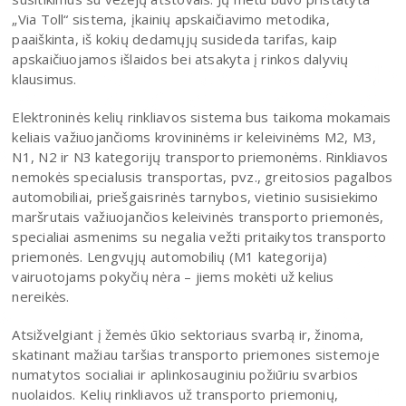
„Via Toll“ sistema, įkainių apskaičiavimo metodika,
paaiškinta, iš kokių dedamųjų susideda tarifas, kaip
apskaičiuojamos išlaidos bei atsakyta į rinkos dalyvių
klausimus.
Elektroninės kelių rinkliavos sistema bus taikoma mokamais
keliais važiuojančioms krovininėms ir keleivinėms M2, M3,
N1, N2 ir N3 kategorijų transporto priemonėms. Rinkliavos
nemokės specialusis transportas, pvz., greitosios pagalbos
automobiliai, priešgaisrinės tarnybos, vietinio susisiekimo
maršrutais važiuojančios keleivinės transporto priemonės,
specialiai asmenims su negalia vežti pritaikytos transporto
priemonės. Lengvųjų automobilių (M1 kategorija)
vairuotojams pokyčių nėra – jiems mokėti už kelius
nereikės.
Atsižvelgiant į žemės ūkio sektoriaus svarbą ir, žinoma,
skatinant mažiau taršias transporto priemones sistemoje
numatytos socialiai ir aplinkosauginiu požiūriu svarbios
nuolaidos. Kelių rinkliavos už transporto priemonių,