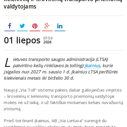
valdytojams
01 liepos
07:50
2026
L
ietuvos transporto saugos administracija (LTSA)
patvirtino kelių rinkliavos (e.tolling)
įkainius
, kurie
įsigalios nuo 2027 m. sausio 1 d.
Įkainius LTSA peržiūrės
kiekvienais metais iki birželio 30 d.
Naujoji „Via Toll“ sistema pakeis dabar galiojančias vinjetes
– krovininių ir keleivinių transporto priemonių valdytojai
mokės ne už laiką, o už faktiškai mokamais keliais nuvažiuotą
atstumą.
Prieš tvirtinant įkainius, AB „Via Lietuva“ surengė du
susitikimus su vežėjų atstovais. Jų metu buvo pristatyta