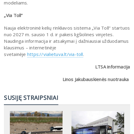
modeliams.
„
Via Toll
“
Nauja elektroninė kelių rinkliavos sistema „Via Toll“ startuos
nuo 2027 m. sausio 1 d. ir pakeis ligšiolines vinjetes.
Naudinga informacija ir atsakymai į dažniausiai užduodamus
klausimus – internetinėje
svetainėje
https://vialietuva.lt/via-toll
.
LTSA informacija
Linos Jakubauskienės nuotrauka
SUSIJĘ STRAIPSNIAI