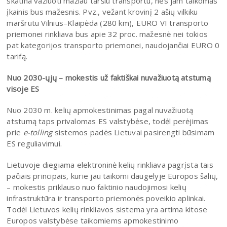
skatina važiuoti mažiau taršiu transportu, nes jam taikomas
įkainis bus mažesnis. Pvz., vežant krovinį 2 ašių vilkiku
maršrutu Vilnius–Klaipėda (280 km), EURO VI transporto
priemonei rinkliava bus apie 32 proc. mažesnė nei tokios
pat kategorijos transporto priemonei, naudojančiai EURO 0
tarifą.
Nuo 2030-ųjų – mokestis už faktiškai nuvažiuotą atstumą
visoje ES
Nuo 2030 m. kelių apmokestinimas pagal nuvažiuotą
atstumą taps privalomas ES valstybėse, todėl perėjimas
prie
e-tolling
sistemos padės Lietuvai pasirengti būsimam
ES reguliavimui.
Lietuvoje diegiama elektroninė kelių rinkliava pagrįsta tais
pačiais principais, kurie jau taikomi daugelyje Europos šalių,
– mokestis priklauso nuo faktinio naudojimosi kelių
infrastruktūra ir transporto priemonės poveikio aplinkai.
Todėl Lietuvos kelių rinkliavos sistema yra artima kitose
Europos valstybėse taikomiems apmokestinimo