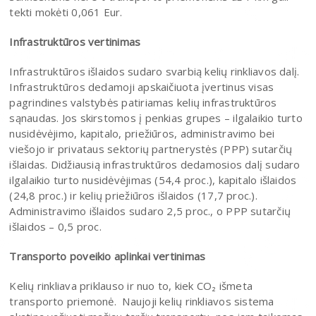
tekti mokėti 0,061 Eur.
Infrastruktūros vertinimas
Infrastruktūros išlaidos sudaro svarbią kelių rinkliavos dalį.
Infrastruktūros dedamoji apskaičiuota įvertinus visas
pagrindines valstybės patiriamas kelių infrastruktūros
sąnaudas. Jos skirstomos į penkias grupes – ilgalaikio turto
nusidėvėjimo, kapitalo, priežiūros, administravimo bei
viešojo ir privataus sektorių partnerystės (PPP) sutarčių
išlaidas. Didžiausią infrastruktūros dedamosios dalį sudaro
ilgalaikio turto nusidėvėjimas (54,4 proc.), kapitalo išlaidos
(24,8 proc.) ir kelių priežiūros išlaidos (17,7 proc.).
Administravimo išlaidos sudaro 2,5 proc., o PPP sutarčių
išlaidos – 0,5 proc.
Transporto poveikio aplinkai vertinimas
Kelių rinkliava priklauso ir nuo to, kiek CO₂ išmeta
transporto priemonė. Naujoji kelių rinkliavos sistema