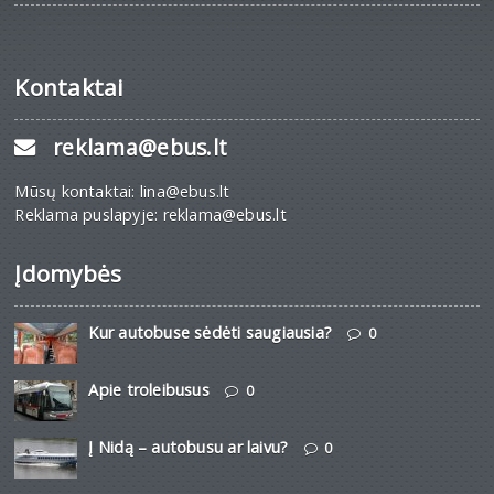
Kontaktai
reklama@ebus.lt
Mūsų kontaktai: lina@ebus.lt
Reklama puslapyje: reklama@ebus.lt
Įdomybės
Kur autobuse sėdėti saugiausia?
0
Apie troleibusus
0
Į Nidą – autobusu ar laivu?
0