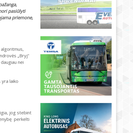
 pažanga,
ori pasiūlyti
dojama priemone,
 algoritmus,
endrovės „Bryj“
 daugiau nei
 yra laiko
gia, jog stebint
menybę perkelti