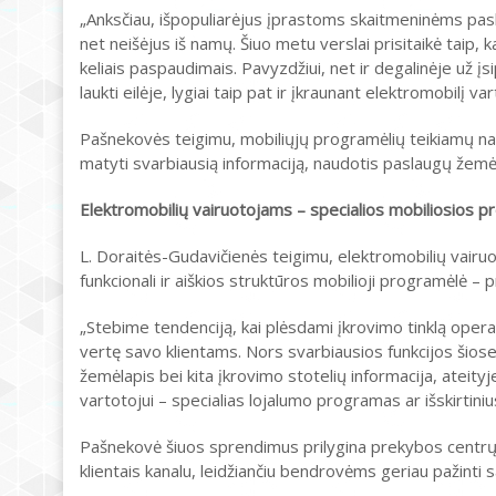
„Anksčiau, išpopuliarėjus įprastoms skaitmeninėms pas
net neišėjus iš namų. Šiuo metu verslai prisitaikė taip
keliais paspaudimais. Pavyzdžiui, net ir degalinėje už įsi
laukti eilėje, lygiai taip pat ir įkraunant elektromobilį v
Pašnekovės teigimu, mobiliųjų programėlių teikiamų naud
matyti svarbiausią informaciją, naudotis paslaugų žemėl
Elektromobilių vairuotojams – specialios mobiliosios 
L. Doraitės-Gudavičienės teigimu, elektromobilių vairuot
funkcionali ir aiškios struktūros mobilioji programėlė –
„Stebime tendenciją, kai plėsdami įkrovimo tinklą operat
vertę savo klientams. Nors svarbiausios funkcijos šio
žemėlapis bei kita įkrovimo stotelių informacija, ateity
vartotojui – specialias lojalumo programas ar išskirtin
Pašnekovė šiuos sprendimus prilygina prekybos centrų p
klientais kanalu, leidžiančiu bendrovėms geriau pažinti sa