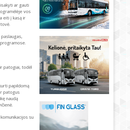
sakyti ar gauti
programėlėje vos
eiti į kasą ir
stovė.
s paslaugas,
mo programose.
r patogiai, todėl
ukurti papildomą
ar patogus
aikę naudą
ičienė.
 komunikacijos su