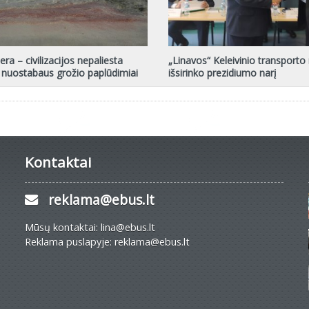
ra – civilizacijos nepaliesta
„Linavos“ Keleivinio transporto 
 nuostabaus grožio paplūdimiai
išsirinko prezidiumo narį
Kontaktai
reklama@ebus.lt
Mūsų kontaktai: lina@ebus.lt
Reklama puslapyje: reklama@ebus.lt