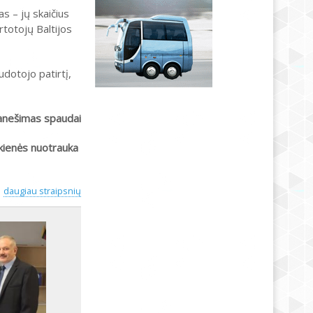
s – jų skaičius
rtotojų Baltijos
dotojo patirtį,
anešimas spaudai
kienės nuotrauka
daugiau straipsnių