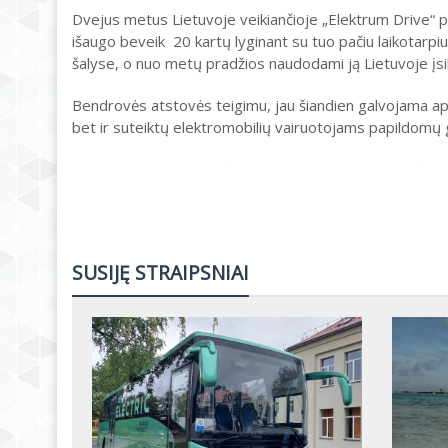
Dvejus metus Lietuvoje veikiančioje „Elektrum Drive“ p
išaugo beveik 20 kartų lyginant su tuo pačiu laikotarpiu 
šalyse, o nuo metų pradžios naudodami ją Lietuvoje įsi
Bendrovės atstovės teigimu, jau šiandien galvojama apie
bet ir suteiktų elektromobilių vairuotojams papildomų 
SUSIJĘ STRAIPSNIAI