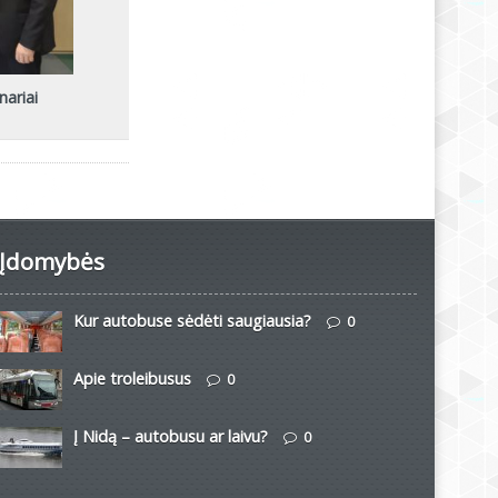
nariai
Įdomybės
Kur autobuse sėdėti saugiausia?
0
Apie troleibusus
0
Į Nidą – autobusu ar laivu?
0