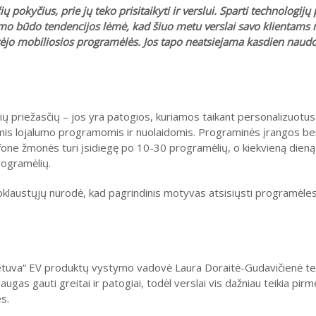
ių pokyčius, prie jų teko prisitaikyti ir verslui. Sparti technologijų
imo būdo tendencijos lėmė, kad šiuo metu verslai savo klientams n
arėjo mobiliosios programėlės. Jos tapo neatsiejama kasdien nau
ių priežasčių – jos yra patogios, kuriamos taikant personalizuotus
rtinėmis lojalumo programomis ir nuolaidomis. Programinės įrangos b
efone žmonės turi įsidiegę po 10-30 programėlių, o kiekvieną dieną
rogramėlių.
) apklaustųjų nurodė, kad pagrindinis motyvas atsisiųsti programėles
etuva“ EV produktų vystymo vadovė Laura Doraitė-Gudavičienė tei
ugas gauti greitai ir patogiai, todėl verslai vis dažniau teikia pir
s.