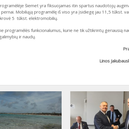
rogramėlėje šiemet yra fiksuojamas itin spartus naudotojų augima
pernai. Mobiliąją programėlę iš viso yra įsidiegę jau 11,5 tūkst. va
krovė 5 tūkst. elektromobilių.
 programėlės funkcionalumus, kurie ne tik užtikrintų geriausią nau
galimybių ir naudų.
Pr
Linos Jakubaus