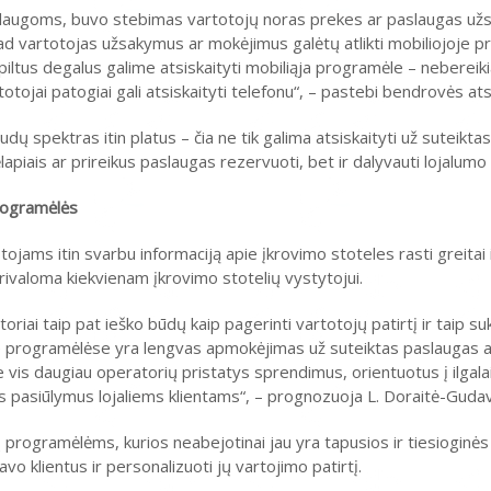
laugoms, buvo stebimas vartotojų noras prekes ar paslaugas užsi
, kad vartotojas užsakymus ar mokėjimus galėtų atlikti mobiliojoje 
piltus degalus galime atsiskaityti mobiliąja programėle – nebereikia 
artotojai patogiai gali atsiskaityti telefonu“, – pastebi bendrovės at
ų spektras itin platus – čia ne tik galima atsiskaityti už suteikta
apiais ar prireikus paslaugas rezervuoti, bet ir dalyvauti lojalu
programėlės
ojams itin svarbu informaciją apie įkrovimo stoteles rasti greitai i
 privaloma kiekvienam įkrovimo stotelių vystytojui.
oriai taip pat ieško būdų kaip pagerinti vartotojų patirtį ir taip s
se programėlėse yra lengvas apmokėjimas už suteiktas paslaugas 
je vis daugiau operatorių pristatys sprendimus, orientuotus į ilgal
ius pasiūlymus lojaliems klientams“, – prognozuoja L. Doraitė-Gudav
rogramėlėms, kurios neabejotinai jau yra tapusios ir tiesioginės
vo klientus ir personalizuoti jų vartojimo patirtį.