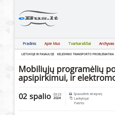
Pradinis
Apie Mus
Tvarkaraščiai
Archyvas
LIETUVOJE IR PASAULYJE
KELEIVINIO TRANSPORTO PROBLEMATIKA
Mobiliųjų programėlių pop
apsipirkimui, ir elektrom
02 spalio
Spausdinti straipsnį
03:23
2024
Lankytojai
Patirtis