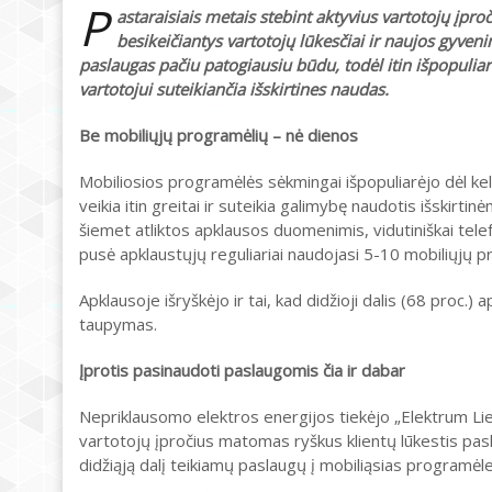
P
astaraisiais metais stebint aktyvius vartotojų įproč
besikeičiantys vartotojų lūkesčiai ir naujos gyven
paslaugas pačiu patogiausiu būdu, todėl itin išpopuli
vartotojui suteikiančia išskirtines naudas.
Be mobiliųjų programėlių – nė dienos
Mobiliosios programėlės sėkmingai išpopuliarėjo dėl kel
veikia itin greitai ir suteikia galimybę naudotis išski
šiemet atliktos apklausos duomenimis, vidutiniškai tel
pusė apklaustųjų reguliariai naudojasi 5-10 mobiliųjų p
Apklausoje išryškėjo ir tai, kad didžioji dalis (68 proc.
taupymas.
Įprotis pasinaudoti paslaugomis čia ir dabar
Nepriklausomo elektros energijos tiekėjo „Elektrum Li
vartotojų įpročius matomas ryškus klientų lūkestis pasla
didžiąją dalį teikiamų paslaugų į mobiliąsias programėle