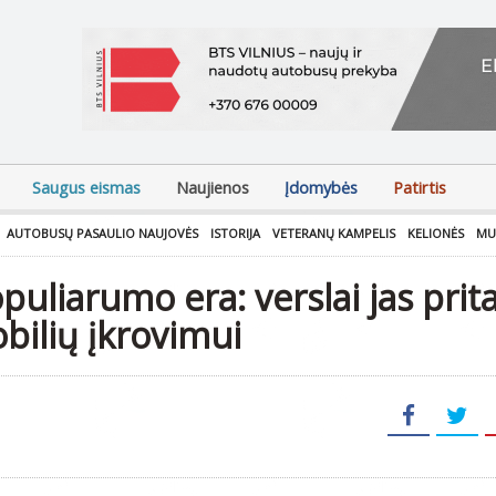
Saugus eismas
Naujienos
Įdomybės
Patirtis
AUTOBUSŲ PASAULIO NAUJOVĖS
ISTORIJA
VETERANŲ KAMPELIS
KELIONĖS
MU
uliarumo era: verslai jas prita
obilių įkrovimui