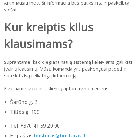
Artimiausiu metu ši informacija bus patikslinta ir paskelbta
viešai.
Kur kreiptis kilus
klausimams?
Suprantame, kad diegiant naują sistemą keleiviams gali kilti
įvairių klausimų. Mūsų komanda yra pasirengusi padėti ir
suteikti visą reikalingą informaciją.
Kviečiame kreiptis į klientų aptarnavimo centrus:
Šarūno g. 2
Tilžės g. 109
Tel. +370 41 59 20 00
El. paštas
busturas@busturas.lt