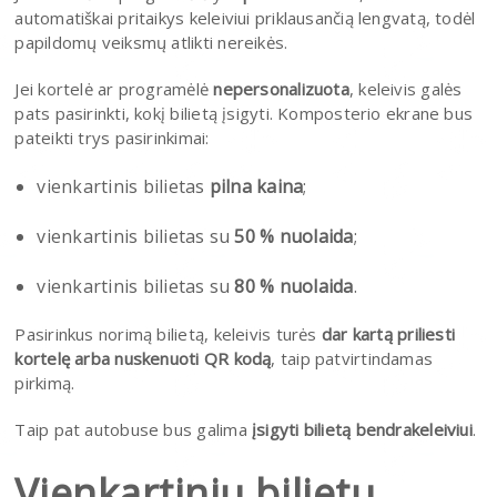
automatiškai pritaikys keleiviui priklausančią lengvatą, todėl
papildomų veiksmų atlikti nereikės.
Jei kortelė ar programėlė
nepersonalizuota
, keleivis galės
pats pasirinkti, kokį bilietą įsigyti. Komposterio ekrane bus
pateikti trys pasirinkimai:
vienkartinis bilietas
pilna kaina
;
vienkartinis bilietas su
50 % nuolaida
;
vienkartinis bilietas su
80 % nuolaida
.
Pasirinkus norimą bilietą, keleivis turės
dar kartą priliesti
kortelę arba nuskenuoti QR kodą
, taip patvirtindamas
pirkimą.
Taip pat autobuse bus galima
įsigyti bilietą bendrakeleiviui
.
Vienkartinių bilietų