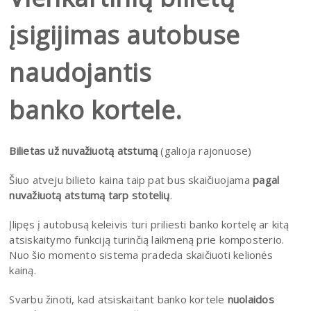
įsigijimas autobuse
naudojantis
banko kortele.
Bilietas už nuvažiuotą atstumą
(galioja rajonuose)
Šiuo atveju bilieto kaina taip pat bus skaičiuojama
pagal
nuvažiuotą atstumą tarp stotelių
.
Įlipęs į autobusą keleivis turi priliesti banko kortelę ar kitą
atsiskaitymo funkciją turinčią laikmeną prie komposterio.
Nuo šio momento sistema pradeda skaičiuoti kelionės
kainą.
Svarbu žinoti, kad atsiskaitant banko kortele
nuolaidos