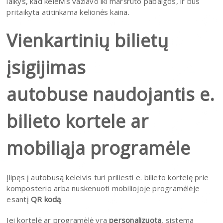
laikys, kad keleivis važiavo iki maršruto pabaigos, ir bus
pritaikyta atitinkama kelionės kaina.
Vienkartinių bilietų
įsigijimas
autobuse naudojantis e.
bilieto kortele ar
mobiliąja programėle
Įlipęs į autobusą keleivis turi priliesti e. bilieto kortelę prie
komposterio arba nuskenuoti mobiliojoje programėlėje
esantį
QR kodą
.
Jei kortelė ar programėlė yra
personalizuota
, sistema