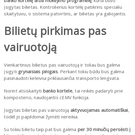
banko kortelę arba mokėjimo programėlę
, kuria buvo
įsigytas bilietas. Kontrolierius kortelę patikrins specialiu
skaitytuvu, o sistema patvirtins, ar bilietas yra galiojantis.
Bilietų pirkimas pas
vairuotoją
Vienkartinius bilietus pas vairuotoją ir toliau bus galima
įsigyti
grynaisiais pinigais
. Perkant tokiu būdu bus galima
pasinaudoti keleiviui priklausančia transporto lengvata.
Norint atsiskaityti
banko kortele
, tai reikės padaryti prie
komposterio, naudojantis cEMV funkcija.
Įsigytas bilietas pas vairuotoją
aktyvuojamas automatiškai
,
todėl jo papildomai žymėti nereikia.
Su tokiu bilietu taip pat bus galima
per 30 minučių persėsti į