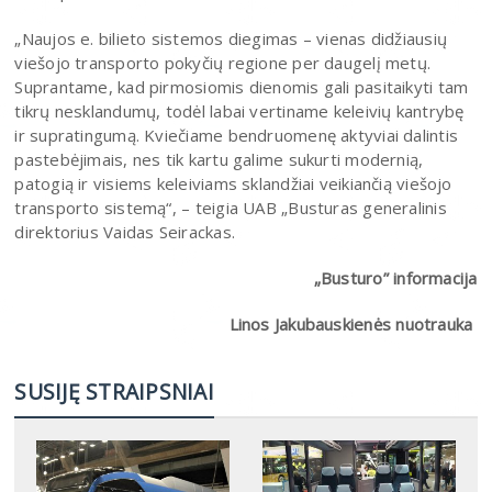
„Naujos e. bilieto sistemos diegimas – vienas didžiausių
viešojo transporto pokyčių regione per daugelį metų.
Suprantame, kad pirmosiomis dienomis gali pasitaikyti tam
tikrų nesklandumų, todėl labai vertiname keleivių kantrybę
ir supratingumą. Kviečiame bendruomenę aktyviai dalintis
pastebėjimais, nes tik kartu galime sukurti modernią,
patogią ir visiems keleiviams sklandžiai veikiančią viešojo
transporto sistemą“, – teigia UAB „Busturas generalinis
direktorius Vaidas Seirackas.
„Busturo” informacija
Linos Jakubauskienės nuotrauka
SUSIJĘ STRAIPSNIAI