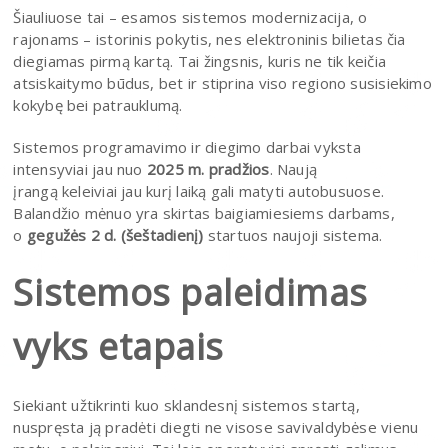
Šiauliuose tai – esamos sistemos modernizacija, o
rajonams – istorinis pokytis, nes elektroninis bilietas čia
diegiamas pirmą kartą. Tai žingsnis, kuris ne tik keičia
atsiskaitymo būdus, bet ir stiprina viso regiono susisiekimo
kokybę bei patrauklumą.
Sistemos programavimo ir diegimo darbai vyksta
intensyviai jau nuo
2025 m. pradžios
. Naują
įrangą keleiviai jau kurį laiką gali matyti autobusuose.
Balandžio mėnuo yra skirtas baigiamiesiems darbams,
o
gegužės 2 d. (šeštadienį)
startuos naujoji sistema.
Sistemos paleidimas
vyks etapais
Siekiant užtikrinti kuo sklandesnį sistemos startą,
nuspręsta ją pradėti diegti ne visose savivaldybėse vienu