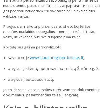
Tam būtina
personalizuoti savo paskyrą
per
3 mėnesius
nuo sistemos paleidimo
. Tai keleiviai paprastai ir patogiai
gali padaryti naudodamiesi savitarna per elektroninius
valdžios vartus.
Praėjus šiam laikotarpiui senose e. bilieto kortelėse
esančios
nuolaidos nebegalios
– nors kortelės ir toliau
veiks, už keliones bus skaičiuojama pilna kaina.
Kortelę bus galima personalizuoti:
savitarnoje
www.siauliuregionobilietas.lt
;
atvykus į klientų aptarnavimo centrą Šarūno g. 2;
atvykus į autobusų stotį.
Jei tai daroma vietoje, reikės turėti
asmens dokumentą ir
dokumentus, patvirtinančius teisę į lengvatą
.