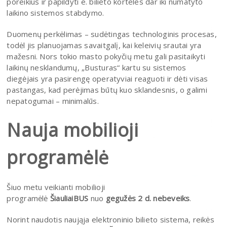
poreikius ir papildyti e. bilieto korteles dar iki numatyto
laikino sistemos stabdymo.
Duomenų perkėlimas – sudėtingas technologinis procesas,
todėl jis planuojamas savaitgalį, kai keleivių srautai yra
mažesni. Nors tokio masto pokyčių metu gali pasitaikyti
laikinų nesklandumų, „Busturas“ kartu su sistemos
diegėjais yra pasirengę operatyviai reaguoti ir dėti visas
pastangas, kad perėjimas būtų kuo sklandesnis, o galimi
nepatogumai – minimalūs.
Nauja mobilioji
programėlė
Šiuo metu veikianti mobilioji
programėlė
ŠiauliaiBUS
nuo
gegužės 2 d. nebeveiks
.
Norint naudotis naująja elektroninio bilieto sistema, reikės