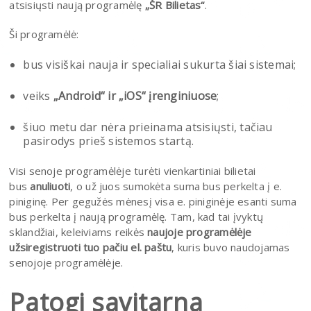
atsisiųsti naują programėlę
„ŠR Bilietas“
.
Ši programėlė:
bus visiškai nauja ir specialiai sukurta šiai sistemai;
veiks
„Android“ ir „iOS“ įrenginiuose
;
šiuo metu dar nėra prieinama atsisiųsti, tačiau
pasirodys prieš sistemos startą.
Visi senoje programėlėje turėti vienkartiniai bilietai
bus
anuliuoti
, o už juos sumokėta suma bus perkelta į e.
piniginę. Per gegužės mėnesį visa e. piniginėje esanti suma
bus perkelta į naują programėlę. Tam, kad tai įvyktų
sklandžiai, keleiviams reikės
naujoje programėlėje
užsiregistruoti tuo pačiu el. paštu
, kuris buvo naudojamas
senojoje programėlėje.
Patogi savitarna