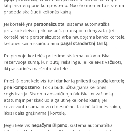
kitą laikmeną prie komposterio. Nuo šio momento sistema
pradeda skaičiuoti kelionės kainą.
Jei kortelė yra
personalizuota
, sistema automatiškai
pritaiko keleiviui priklausančią transporto lengvatą. Jei
kortelė nėra personalizuota arba naudojama banko kortelė,
kelionės kaina skaičiuojama
pagal standartinį tarifą
.
Po pirmojo kortelės prilietimo sistema automatiškai
rezervuoja sumą, kuri būtų reikalinga, jei keleivis važiuotų
iki paskutinės maršruto stotelės.
Prieš išlipant keleivis turi
dar kartą priliesti tą pačią kortelę
prie komposterio
. Tokiu būdu užbaigiama kelionės
registracija. Sistema apskaičiuoja faktiškai nuvažiuotą
atstumą ir perskaičiuoja galutinę kelionės kainą. Jei
rezervuota suma buvo didesnė nei faktinė kelionės kaina,
likusi dalis grąžinama į kortelę.
Jeigu keleivis
nepažymi išlipimo
, sistema automatiškai