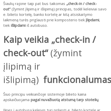
Šiaulių rajone taip pat bus taikomas
„check-in / check-
out“
(žymint įlipimą ir išlipimą) principas, todėl keleiviai savo
e. bilieto kortelę, banko kortelę ar kitą atsiskaitymo
laikmeną turės priglausti prie komposterio tiek
įlipdami
,
tiek
išlipdami
iš autobuso.
Kaip veikia „check-in /
check-out“
(žymint
įlipimą ir
išlipimą)
funkcionalumas
Šiuo principu veikiančioje sistemoje bilieto kaina
apskaičiuojama
pagal nuvažiuotą atstumą tarp stotelių
.
Įlipęs į autobusą keleivis turi priliesti e. bilieto kortelę ar