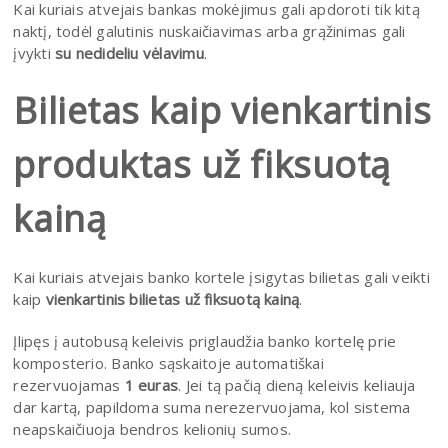
Kai kuriais atvejais bankas mokėjimus gali apdoroti tik kitą
naktį, todėl galutinis nuskaičiavimas arba grąžinimas gali
įvykti
su nedideliu vėlavimu
.
Bilietas kaip vienkartinis
produktas už fiksuotą
kainą
Kai kuriais atvejais banko kortele įsigytas bilietas gali veikti
kaip
vienkartinis bilietas už fiksuotą kainą
.
Įlipęs į autobusą keleivis priglaudžia banko kortelę prie
komposterio. Banko sąskaitoje automatiškai
rezervuojamas
1 euras
. Jei tą pačią dieną keleivis keliauja
dar kartą, papildoma suma nerezervuojama, kol sistema
neapskaičiuoja bendros kelionių sumos.