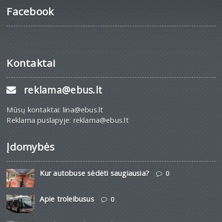
Facebook
Kontaktai
reklama@ebus.lt
Mūsų kontaktai: lina@ebus.lt
Reklama puslapyje: reklama@ebus.lt
Įdomybės
Kur autobuse sėdėti saugiausia?
0
Apie troleibusus
0