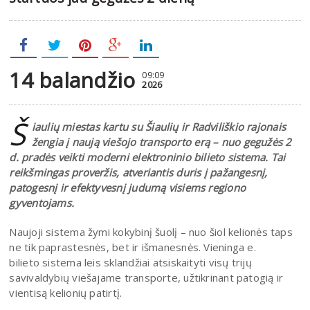
14 balandžio
09:09
2026
Š
iaulių miestas kartu su Šiaulių ir Radviliškio rajonais
žengia į naują viešojo transporto erą – nuo gegužės 2
d. pradės veikti moderni elektroninio bilieto sistema. Tai
reikšmingas proveržis, atveriantis duris į pažangesnį,
patogesnį ir efektyvesnį judumą visiems regiono
gyventojams.
Naujoji sistema žymi kokybinį šuolį – nuo šiol kelionės taps
ne tik paprastesnės, bet ir išmanesnės. Vieninga e.
bilieto sistema leis sklandžiai atsiskaityti visų trijų
savivaldybių viešajame transporte, užtikrinant patogią ir
vientisą kelionių patirtį.