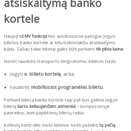
atsiskaitymą banko
kortele
Naujoji
cEMV funkcija
leis autobusuose patogiai įsigyti
bilietus banko kortele ar kitu bekontakčiu atsiskaitymo
būdu. Tačiau tokie bilietai galės būti perkami
tik pilna kaina
.
Norint naudotis transporto lengvatomis, keleivis turės:
įsigyti
e. bilieto kortelę
, arba
naudotis
mobiliosios programėlės bilietu
.
Perkant bilietą banko kortele taip pat bus galima įsigyti
bilietą
kartu keliaujančiam asmeniui
– komposteryje
pasirinkus, kiek papildomų bilietų reikia.
Keleivių kontrolės metu keleivis turės pateikti
tą pačią