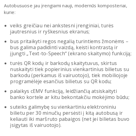
Autobusuose jau įrengiami nauji, modernūs komposteriai,
kurie:
veiks greičiau nei ankstesni įrenginiai, turės
jautresnius ir ryškesnius ekranus;
bus pritaikyti regos negalią turintiems žmonėms –
bus galima padidinti vaizdą, keisti kontrastą ir
įjungti „Text-to-Speech“ (ekrano skaitymo) funkciją;
turės QR kodų ir barkodų skaitytuvus, skirtus
nuskaityti tiek popierinius vienkartinius bilietus su
barkodu (perkamus iš vairuotojo), tiek mobiliojoje
programėlėje esančius bilietus su QR kodu;
palaikys cEMV funkciją, leidžiančią atsiskaityti
banko kortele ar kitu bekontakčiu mokėjimo būdu;
suteiks galimybę su vienkartiniu elektroniniu
bilietu per 30 minučių persėsti į kitą autobusą ir
keliauti iki maršruto pabaigos (net jei bilietas buvo
įsigytas iš vairuotojo).