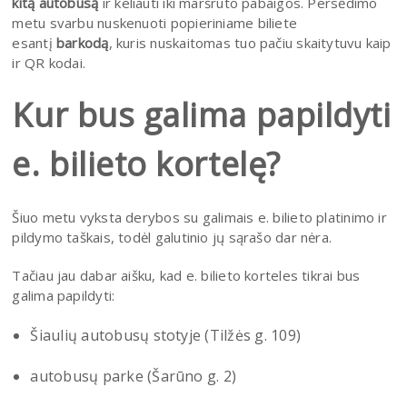
kitą autobusą
ir keliauti iki maršruto pabaigos. Persėdimo
metu svarbu nuskenuoti popieriniame biliete
esantį
barkodą
, kuris nuskaitomas tuo pačiu skaitytuvu kaip
ir QR kodai.
Kur bus galima papildyti
e. bilieto kortelę?
Šiuo metu vyksta derybos su galimais e. bilieto platinimo ir
pildymo taškais, todėl galutinio jų sąrašo dar nėra.
Tačiau jau dabar aišku, kad e. bilieto korteles tikrai bus
galima papildyti:
Šiaulių autobusų stotyje (Tilžės g. 109)
autobusų parke (Šarūno g. 2)