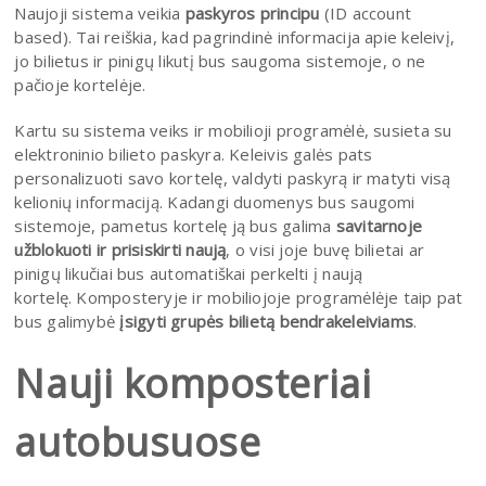
Naujoji sistema veikia
paskyros principu
(ID account
based). Tai reiškia, kad pagrindinė informacija apie keleivį,
jo bilietus ir pinigų likutį bus saugoma sistemoje, o ne
pačioje kortelėje.
Kartu su sistema veiks ir mobilioji programėlė, susieta su
elektroninio bilieto paskyra. Keleivis galės pats
personalizuoti savo kortelę, valdyti paskyrą ir matyti visą
kelionių informaciją. Kadangi duomenys bus saugomi
sistemoje, pametus kortelę ją bus galima
savitarnoje
užblokuoti ir prisiskirti naują
, o visi joje buvę bilietai ar
pinigų likučiai bus automatiškai perkelti į naują
kortelę. Komposteryje ir mobiliojoje programėlėje taip pat
bus galimybė
įsigyti grupės bilietą bendrakeleiviams
.
Nauji komposteriai
autobusuose