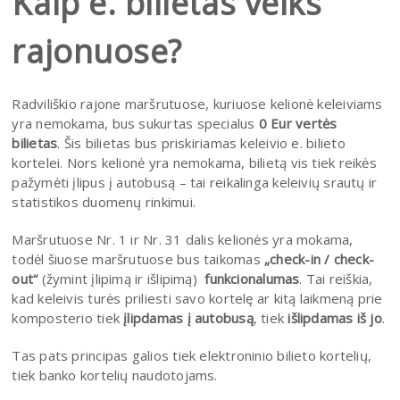
Kaip e. bilietas veiks
rajonuose?
Radviliškio rajone maršrutuose, kuriuose kelionė keleiviams
yra nemokama, bus sukurtas specialus
0 Eur vertės
bilietas
. Šis bilietas bus priskiriamas keleivio e. bilieto
kortelei. Nors kelionė yra nemokama, bilietą vis tiek reikės
pažymėti įlipus į autobusą – tai reikalinga keleivių srautų ir
statistikos duomenų rinkimui.
Maršrutuose Nr. 1 ir Nr. 31 dalis kelionės yra mokama,
todėl šiuose maršrutuose bus taikomas
„check-in / check-
out“
(žymint įlipimą ir išlipimą)
funkcionalumas
. Tai reiškia,
kad keleivis turės priliesti savo kortelę ar kitą laikmeną prie
komposterio tiek
įlipdamas į autobusą
, tiek
išlipdamas iš jo
.
Tas pats principas galios tiek elektroninio bilieto kortelių,
tiek banko kortelių naudotojams.