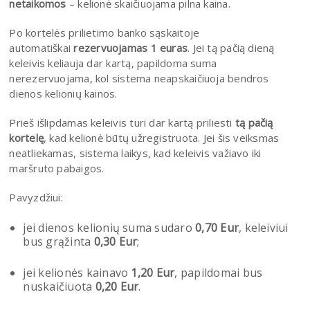
netaikomos
– kelionė skaičiuojama pilna kaina.
Po kortelės prilietimo banko sąskaitoje
automatiškai
rezervuojamas 1 euras
. Jei tą pačią dieną
keleivis keliauja dar kartą, papildoma suma
nerezervuojama, kol sistema neapskaičiuoja bendros
dienos kelionių kainos.
Prieš išlipdamas keleivis turi dar kartą priliesti
tą pačią
kortelę
, kad kelionė būtų užregistruota. Jei šis veiksmas
neatliekamas, sistema laikys, kad keleivis važiavo iki
maršruto pabaigos.
Pavyzdžiui:
jei dienos kelionių suma sudaro
0,70 Eur
, keleiviui
bus grąžinta
0,30 Eur
;
jei kelionės kainavo
1,20 Eur
, papildomai bus
nuskaičiuota
0,20 Eur
.