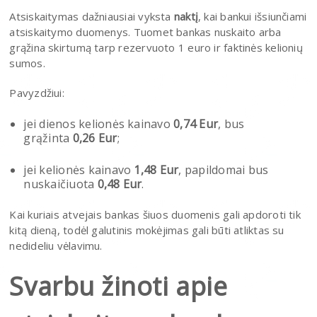
Atsiskaitymas dažniausiai vyksta
naktį
, kai bankui išsiunčiami
atsiskaitymo duomenys. Tuomet bankas nuskaito arba
grąžina skirtumą tarp rezervuoto 1 euro ir faktinės kelionių
sumos.
Pavyzdžiui:
jei dienos kelionės kainavo
0,74 Eur
, bus
grąžinta
0,26 Eur
;
jei kelionės kainavo
1,48 Eur
, papildomai bus
nuskaičiuota
0,48 Eur
.
Kai kuriais atvejais bankas šiuos duomenis gali apdoroti tik
kitą dieną, todėl galutinis mokėjimas gali būti atliktas su
nedideliu vėlavimu.
Svarbu žinoti apie