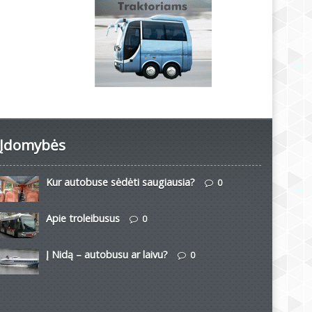
Įdomybės
Kur autobuse sėdėti saugiausia?
0
Apie troleibusus
0
Į Nidą – autobusu ar laivu?
0