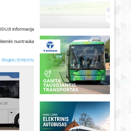
UDU.lt informacija
skienės nuotrauka
daugiau straipsnių