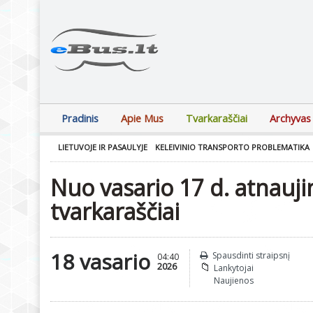
Pradinis
Apie Mus
Tvarkaraščiai
Archyvas
LIETUVOJE IR PASAULYJE
KELEIVINIO TRANSPORTO PROBLEMATIKA
Nuo vasario 17 d. atnauji
tvarkaraščiai
18 vasario
Spausdinti straipsnį
04:40
2026
Lankytojai
Naujienos