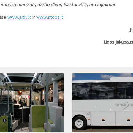
5 autobusų maršrutų darbo dienų tvarkaraščių atnaujinimai.
nėse
www.judu.lt
ir
www.stops.lt
J
Linos Jakubau