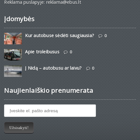
Reklama puslapyje: reklama@ebus.lt
Įdomybės
Kur autobuse sėdėti saugiausia?
0
Apie troleibusus
0
Į Nidą – autobusu ar laivu?
0
Naujienlaiškio prenumerata