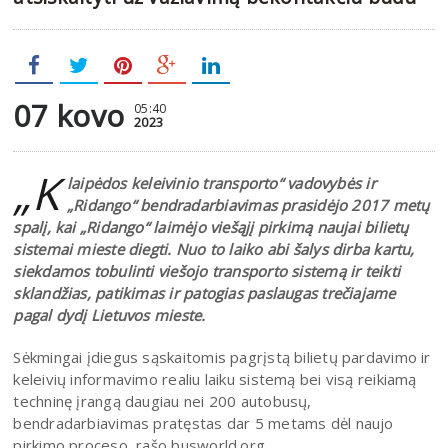
07 kovo
05:40
2023
„K
laipėdos keleivinio transporto“ vadovybės ir
„Ridango“ bendradarbiavimas prasidėjo 2017 metų
spalį, kai „Ridango“ laimėjo viešąjį pirkimą naujai bilietų
sistemai mieste diegti. Nuo to laiko abi šalys dirba kartu,
siekdamos tobulinti viešojo transporto sistemą ir teikti
sklandžias, patikimas ir patogias paslaugas trečiajame
pagal dydį Lietuvos mieste.
Sėkmingai įdiegus sąskaitomis pagrįstą bilietų pardavimo ir
keleivių informavimo realiu laiku sistemą bei visą reikiamą
techninę įrangą daugiau nei 200 autobusų,
bendradarbiavimas pratęstas dar 5 metams dėl naujo
pirkimo proceso, rašo busworld.org.