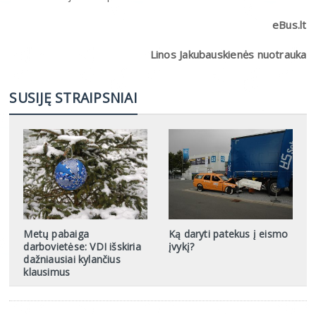
eBus.lt
Linos Jakubauskienės nuotrauka
SUSIJĘ STRAIPSNIAI
Metų pabaiga
Ką daryti patekus į eismo
darbovietėse: VDI išskiria
įvykį?
dažniausiai kylančius
klausimus