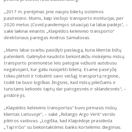
„2017 m. perėjimas prie naujos bilietų sistemos
pasiteisino. Mums, kaip viešojo transporto institucijai, per
2020 metus (Covid pandemijos situacija) tai labai padėjo“, –
sakė laikinai einantis „Klaipėdos keleivinio transporto“
direktoriaus pareigas Andrius Samuilovas.
„Mums labai svarbu pasiūlyti paslaugą, kuria klientai būtų
patenkinti. Galimybė naudotis bekontakčiu mokėjimu mūsų
transporto priemonėse leis patogiai važiuoti autobusu
negalvojant, kur galiu nusipirkti bilietą. Esame pasiryžę
toliau plėtoti ir tobulinti savo viešąjį transportą regione,
todėl tai buvo logiškas žingsnis, kad mūsų piliečiams ir
turistams kelionės taptų dar patogesnės ir sklandesnės“, –
pridūrė jis.
„Klaipėdos keleivinis transportas“ buvo pirmasis mūsų
klientas Lietuvoje“, – sakė „Ridango Argo Verk“ verslo
plėtros vadovas. „Logiška, kad Klaipėdoje prasideda
„Tap’n’Go“ su bekontaktėmis banko kortelėmis diegimas.