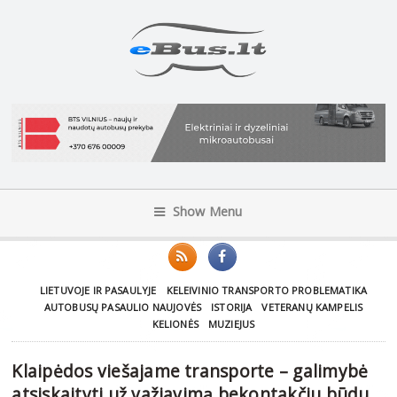
Show Menu
LIETUVOJE IR PASAULYJE
KELEIVINIO TRANSPORTO PROBLEMATIKA
AUTOBUSŲ PASAULIO NAUJOVĖS
ISTORIJA
VETERANŲ KAMPELIS
KELIONĖS
MUZIEJUS
Klaipėdos viešajame transporte – galimybė
atsiskaityti už važiavimą bekontakčiu būdu