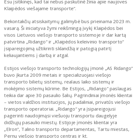
Esu įsitikinęs, kad tai nebus paskutinė žinia apie naujoves
Klaipėdos viešajame transporte“.
Bekontakčių atsiskaitymų galimybė bus prieinama 2023 m.
vasarą. Ši iniciatyva žymi reikšmingą įvykį Klaipėdos bei
visos Lietuvos viešojo transporto sistemoje ir dar kartą
patvirtina „Ridango“ ir „Klaipėdos keleivinio transporto“
įsipareigojimą užtikrinti sklandžią ir patogią patirtį
keliaujantiems į darbą ir atgal.
Estijos viešojo transporto technologijų įmonė „AS Ridango“
buvo įkurta 2009 metais ir specializuojasi viešojo
transporto bilietų sistemų, realaus laiko sistemų ir
mokėjimo sistemų kūrime. Be Estijos, „Ridango“ paslaugas
teikia dar apie 30 pasaulio šalių. Pagrindiniai įmonės klientai
– vietos valdžios institucijos, jų padaliniai, privatūs viešojo
transporto operatoriai. „Ridango“ yra įsipareigojusi
pagerinti naudojimąsi viešuoju transportu daugelyje
didžiųjų pasaulio miestų. Estijoje įmonės klientai yra
„Elron“, Talino transporto departamentas, Tartu miestas,
Pernu viešojo transporto centras ir kt.