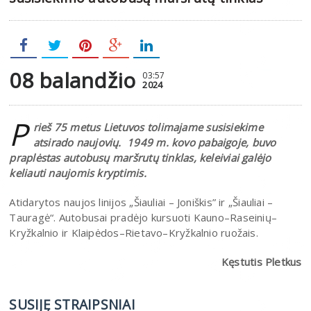
08 balandžio
03:57
2024
P
rieš 75 metus Lietuvos tolimajame susisiekime
atsirado naujovių. 1949 m. kovo pabaigoje, buvo
praplėstas autobusų maršrutų tinklas, keleiviai galėjo
keliauti naujomis kryptimis.
Atidarytos naujos linijos „Šiauliai – Joniškis” ir „Šiauliai –
Tauragė“. Autobusai pradėjo kursuoti Kauno–Raseinių–
Kryžkalnio ir Klaipėdos–Rietavo–Kryžkalnio ruožais.
Kęstutis Pletkus
SUSIJĘ STRAIPSNIAI